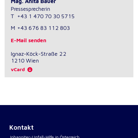
Mag. Anita Bauer
Pressesprecherin
T
+43 1 470 70 30 5715
M
+43 676 83 112 803
E-Mail senden
Ignaz-Köck-Straße 22
1210
Wien
vCard
Kontakt
Johanniter-Unfall-Hilfe in Österreich