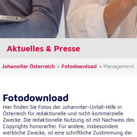
Cookie Laufzeit:
1 Jahr
Einverständnis-Cookie
Aktuelles & Presse
Name:
cookie_consent
Zweck:
Johanniter Österreich
Fotodownload
Management
Dieser Cookie speichert die ausgewählten
Einverständnis-Optionen des Benutzers
Cookie Laufzeit:
Fotodownload
1 Jahr
Hier finden Sie Fotos der Johanniter-Unfall-Hilfe in
Österreich für redaktionelle und nicht-kommerzielle
Zwecke. Die redaktionelle Nutzung ist mit Nachweis des
Statistik
Copyrights honorarfrei. Für andere, insbesondere
Statistik Cookies erfassen Informationen anonym.
werbliche Zwecke, ist eine schriftliche Zustimmung der
Diese Informationen helfen uns zu verstehen, wie