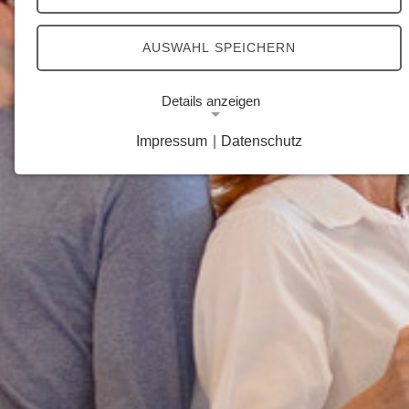
AUSWAHL SPEICHERN
Details anzeigen
Impressum
|
Datenschutz
Notwendige Cookies
Notwendige Cookies ermöglichen grundlegende
Funktionen und sind für die einwandfreie Funktion
der Website erforderlich.
Google Analytics Opt-Out-Cookie
Name:
gaOptout
Zweck:
Dieser Cookie speichert die gewählte
Einverständnisoption bezüglich Google Analytics
Opt-Out