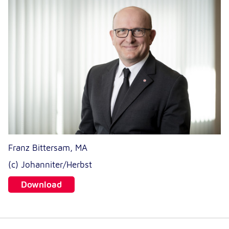
Anbieter:
Google LLC
Zweck:
Einbinden von interaktiven Google Karten
Cookie Laufzeit:
6 Monate
Franz Bittersam, MA
(c) Johanniter/Herbst
Download