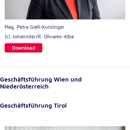
Externe Dienste
Um Inhalte von Videoplattformen und
Mag. Petra Grell-Kunzinger
Kartendiensten anzeigen zu können, werden von
diesen externen Diensten Cookies gesetzt.
(c) Johanniter/R. Olivares-Alba
Download
YouTube
Anbieter:
Google LLC
Zweck:
Geschäftsführung Wien und
Einbinden und Anzeigen von Videos
Niederösterreich
Google Maps
Geschäftsführung Tirol
Name:
NID