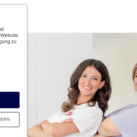
nd
 Website
ügung zu
HERN