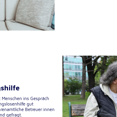
lten
rs
e
ucher
shilfe
it Menschen ins Gespräch
-
ngslosenhilfe gut
renamtliche Betreuer:innen
nd gefragt.