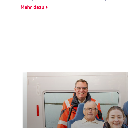
Mehr dazu
Google Tag Manager
Google LLC
Anbieter:
Externe Dienste
Um Inhalte von Videoplattformen und Kartendiensten
anzeigen zu können, werden von diesen externen Dien
Cookies gesetzt.
YouTube
Google LLC
Anbieter:
Einbinden und Anzeigen von Videos
Zweck:
Google Maps