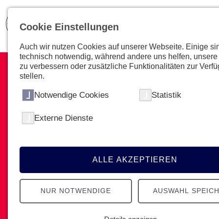
Cookie Einstellungen
Auch wir nutzen Cookies auf unserer Webseite. Einige si
technisch notwendig, während andere uns helfen, unsere
zu verbessern oder zusätzliche Funktionalitäten zur Verf
stellen.
Notwendige Cookies
Statistik
Hauptberuflich mehr
Externe Dienste
bewegen
Werde Johanniter und hilf Menschen in
vielen verschiedenen Bereichen - von
ALLE AKZEPTIEREN
Pflege über Erste Hilfe bis Forschung.
NUR NOTWENDIGE
AUSWAHL SPEIC