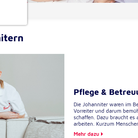
ionen
itern
e
Pflege & Betreu
Die Johanniter waren im B
Vorreiter und darum bemüh
schaffen. Dazu braucht es 
arbeiten. Kurzum Menschen
Mehr dazu