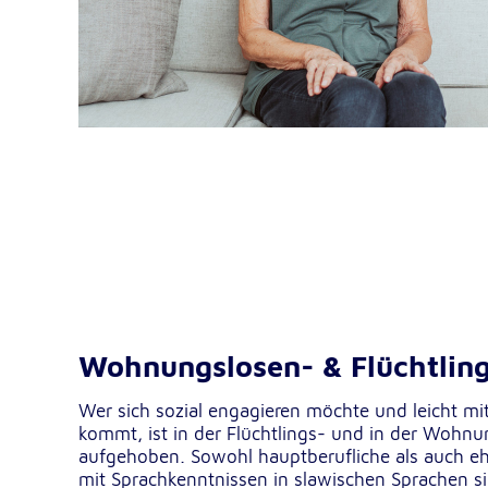
Dieser Cookie speichert die ausgewäh
Zweck:
Einverständnis-Optionen des Benutze
1 Jahr
Cookie Laufzeit:
Statistik
Statistik Cookies erfassen Informationen anonym. Dies
Informationen helfen uns zu verstehen, wie unsere Bes
unsere Website nutzen.
Google Analytics
_ga, _gid, _gac_gb_
Name:
Wohnungslosen- & Flüchtling
Google LLC
Anbieter:
Wer sich sozial engagieren möchte und leicht m
Erhebung von Statistiken zur Website
Zweck:
kommt, ist in der Flüchtlings- und in der Wohnu
Nutzung
aufgehoben. Sowohl hauptberufliche als auch eh
mit Sprachkenntnissen in slawischen Sprachen si
24 Stunden - 2 Jahre
Cookie Laufzeit: