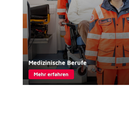
NID
Name:
Google LLC
Anbieter:
Einbinden von interaktiven Google Ka
Zweck:
6 Monate
Cookie Laufzeit:
Medizinische Berufe
Mehr erfahren