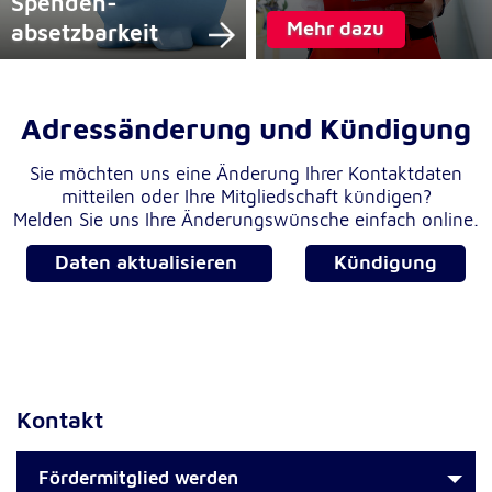
Spenden­
Anbieter:
Google LLC
Mehr dazu
absetzbar­keit
Zweck:
Einbinden von interaktiven Google Karten
Adressänderung und Kündigung
Cookie Laufzeit:
6 Monate
Sie möchten uns eine Änderung Ihrer Kontaktdaten
mitteilen oder Ihre Mitgliedschaft kündigen?
Melden Sie uns Ihre Änderungswünsche einfach online.
Daten aktualisieren
Kündigung
Kontakt
Fördermitglied werden