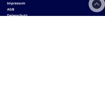
Impressum
AGB
Datenschutz
Barrierefreiheit
Haftungsausschluss
Teilnahmebedingungen
Spendenkonto
ERSTE BANK
Name: Johanniter Österreich
IBAN: AT60 2011 1000 0494
0555
© 2026 Johanniter Österreich