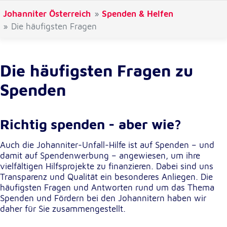
Johanniter Österreich
Spenden & Helfen
Cookie Laufzeit:
Die häufigsten Fragen
1 Jahr
Einverständnis-Cookie
Die häufigsten Fragen zu
Name:
Spenden
cookie_consent
Zweck:
Dieser Cookie speichert die ausgewählten
Richtig spenden - aber wie?
Einverständnis-Optionen des Benutzers
Auch die Johanniter-Unfall-Hilfe ist auf Spenden – und
Cookie Laufzeit:
damit auf Spendenwerbung – angewiesen, um ihre
1 Jahr
vielfältigen Hilfsprojekte zu finanzieren. Dabei sind uns
Transparenz und Qualität ein besonderes Anliegen. Die
häufigsten Fragen und Antworten rund um das Thema
Spenden und Fördern bei den Johannitern haben wir
Statistik
daher für Sie zusammengestellt.
Statistik Cookies erfassen Informationen anonym.
Diese Informationen helfen uns zu verstehen, wie