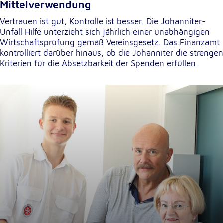
Mittelverwendung
unsere Besucher unsere Website nutzen.
Vertrauen ist gut, Kontrolle ist besser. Die Johanniter-
Google Analytics
Unfall Hilfe unterzieht sich jährlich einer unabhängigen
Wirtschaftsprüfung gemäß Vereinsgesetz. Das Finanzamt
Name:
kontrolliert darüber hinaus, ob die Johanniter die strengen
_ga, _gid, _gac_gb_
Kriterien für die Absetzbarkeit der Spenden erfüllen.
Anbieter:
Google LLC
Zweck:
Erhebung von Statistiken zur Website-Nutzung
Cookie Laufzeit:
24 Stunden - 2 Jahre
Google Tag Manager
Anbieter:
Google LLC