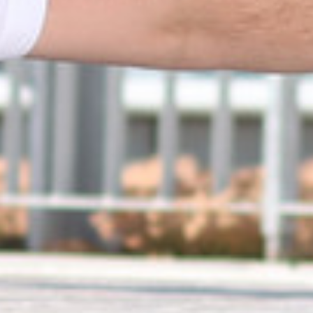
Cookie Laufzeit:
1 Jahr
Einverständnis-Cookie
Name:
cookie_consent
Zweck:
Dieser Cookie speichert die ausgewählten
Einverständnis-Optionen des Benutzers
Cookie Laufzeit:
1 Jahr
Statistik
Statistik Cookies erfassen Informationen anonym.
Diese Informationen helfen uns zu verstehen, wie