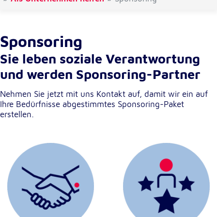
Externe Dienste
Sponsoring
Um Inhalte von Videoplattformen und
Kartendiensten anzeigen zu können, werden von
Sie leben soziale Verantwortung
diesen externen Diensten Cookies gesetzt.
und werden Sponsoring-Partner
YouTube
Nehmen Sie jetzt mit uns Kontakt auf, damit wir ein auf
Anbieter:
Ihre Bedürfnisse abgestimmtes Sponsoring-Paket
Google LLC
erstellen.
Zweck:
Einbinden und Anzeigen von Videos
Google Maps
Name:
NID