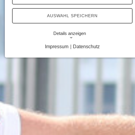
AUSWAHL SPEICHERN
Details anzeigen
Impressum
|
Datenschutz
Notwendige Cookies
Notwendige Cookies ermöglichen grundlegende
Funktionen und sind für die einwandfreie Funktion
der Website erforderlich.
Google Analytics Opt-Out-Cookie
Name:
gaOptout
Zweck:
Dieser Cookie speichert die gewählte
Einverständnisoption bezüglich Google Analytics
Opt-Out