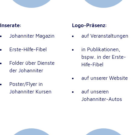
Anbieter:
Google LLC
Zweck:
Einbinden von interaktiven Google Karten
Inserate:
Logo-Präsenz:
Johanniter Magazin
auf Veranstaltungen
Cookie Laufzeit:
6 Monate
Erste-Hilfe-Fibel
in Publikationen,
bspw. in der Erste-
Folder über Dienste
Hife-Fibel
der Johanniter
auf unserer Website
Poster/Flyer in
Johanniter Kursen
auf unseren
Johanniter-Autos