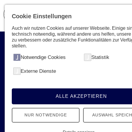
Cookie Einstellungen
Auch wir nutzen Cookies auf unserer Webseite. Einige si
technisch notwendig, während andere uns helfen, unsere
zu verbessern oder zusätzliche Funktionalitäten zur Verf
stellen.
Notwendige Cookies
Statistik
Ihre Unterstützung zählt!
Externe Dienste
Mit einer Spende oder
Fördermitgliedschaft die Arbeit der
Johanniter unterstützen und Menschen
ALLE AKZEPTIEREN
helfen.
NUR NOTWENDIGE
AUSWAHL SPEIC