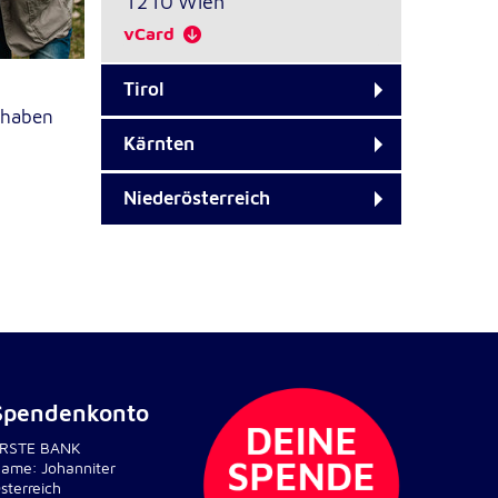
1210
Wien
vCard
Tirol
 haben
Kärnten
Niederösterreich
Spendenkonto
RSTE BANK
ame: Johanniter
sterreich