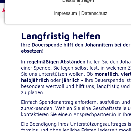
Details anzeigen
Johanniter Österreich
Spenden & Helfen
Langfristig
Impressum
|
Datenschutz
Notwendige Cookies
Notwendige Cookies ermöglichen grundlegende Funkt
und sind für die einwandfreie Funktion der Website
Langfristig helfen
erforderlich.
Ihre Dauerspende hilft den Johannitern bei der
absetzen!
Google Analytics Opt-Out-Cookie
In
regelmäßigen Abständen
helfen Sie den Joha
gaOptout
Name:
einer Spende. Sie legen selbst fest, in welchem 
Sie uns unterstützen wollen. Ob
monatlich
,
vier
Dieser Cookie speichert die gewählte
Zweck:
halbjährlich
oder
jährlich -
Ihre Dauerspende ist
Einverständnisoption bezüglich Googl
Analytics Opt-Out
besonders wertvoll und hilft uns, langfristig und
zu planen.
1 Jahr
Cookie Laufzeit:
Einfach Spendenantrag anfordern, ausfüllen und
zurücksenden. Wählen Sie eine Geschäftsstelle 
Einverständnis-Cookie
kontaktieren Sie eine:n Ansprechpartner:in in Ihr
Die Beendigung Ihres Unterstützungsauftrages is
cookie_consent
Name:
formlos und ohne jegliche Fristen jederzeit mögl