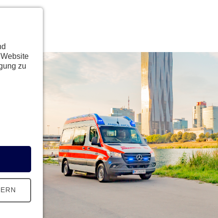
nd
 Website
ügung zu
HERN