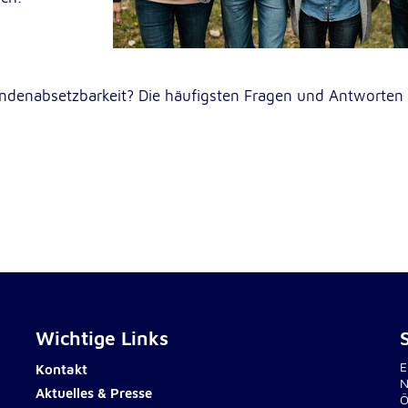
lten
rs
denabsetzbarkeit? Die häufigsten Fragen und Antworten
e
ucher
Wichtige Links
-
E
Kontakt
N
Aktuelles & Presse
Ö