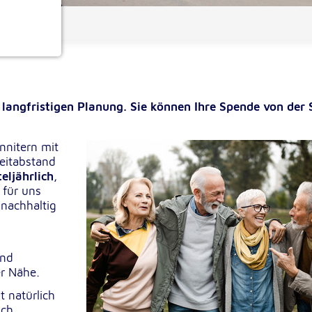
 helfen
ionen
 langfristigen Planung. Sie können Ihre Spende von der 
nnitern mit
Zeitabstand
teljährlich
,
 für uns
e
 nachhaltig
und
er Nähe.
t natürlich
ich.