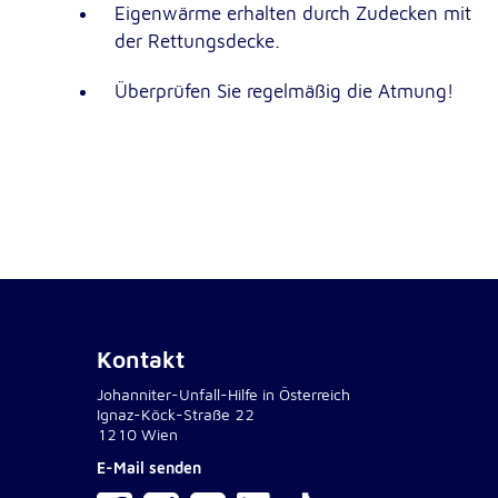
Eigenwärme erhalten durch Zudecken mit
NID
Name:
der Rettungsdecke.
Google LLC
Anbieter:
Überprüfen Sie regelmäßig die Atmung!
Einbinden von interaktiven Google Ka
Zweck:
6 Monate
Cookie Laufzeit:
Kontakt
Johanniter-Unfall-Hilfe in Österreich
Ignaz-Köck-Straße 22
1210 Wien
E-Mail senden