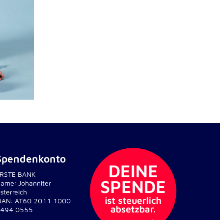
Spendenkonto
RSTE BANK
ame: Johanniter
sterreich
BAN: AT60 2011 1000
494 0555