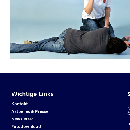
rten
Wichtige Links
E
Kontakt
N
Aktuelles & Presse
Ö
Newsletter
I
0
Fotodownload