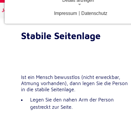
Details anzeigen
Johanniter Österreich
Kurse & Ausbildungen
Erste-
Impressum
|
Datenschutz
Notwendige Cookies
Notwendige Cookies ermöglichen grundlegende Funkt
und sind für die einwandfreie Funktion der Website
Stabile Seitenlage
erforderlich.
Google Analytics Opt-Out-Cookie
gaOptout
Name:
Dieser Cookie speichert die gewählte
Zweck:
Ist ein Mensch bewusstlos (nicht erweckbar,
Einverständnisoption bezüglich Googl
Atmung vorhanden), dann legen Sie die Person
Analytics Opt-Out
in die stabile Seitenlage.
1 Jahr
Cookie Laufzeit:
Legen Sie den nahen Arm der Person
gestreckt zur Seite.
Einverständnis-Cookie
cookie_consent
Name: