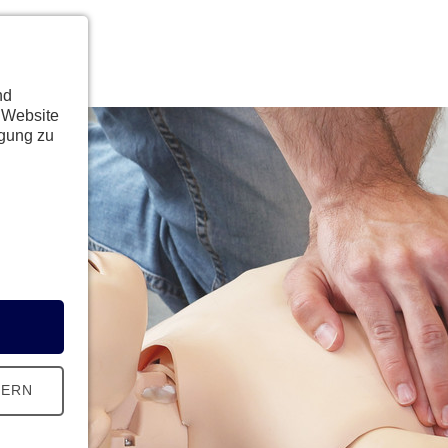
nd
 Website
ügung zu
HERN