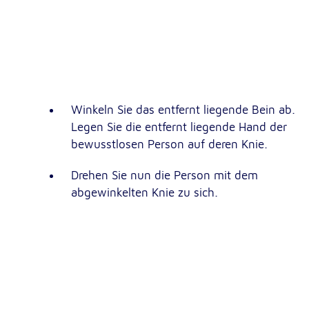
Dieser Cookie speichert die ausgewäh
Zweck:
Einverständnis-Optionen des Benutze
1 Jahr
Cookie Laufzeit:
Statistik
Winkeln Sie das entfernt liegende Bein ab.
Legen Sie die entfernt liegende Hand der
Statistik Cookies erfassen Informationen anonym. Dies
Informationen helfen uns zu verstehen, wie unsere Bes
bewusstlosen Person auf deren Knie.
unsere Website nutzen.
Drehen Sie nun die Person mit dem
Google Analytics
abgewinkelten Knie zu sich.
_ga, _gid, _gac_gb_
Name:
Google LLC
Anbieter:
Erhebung von Statistiken zur Website
Zweck:
Nutzung
24 Stunden - 2 Jahre
Cookie Laufzeit: