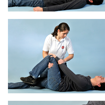
lten
rs
e
ucher
-