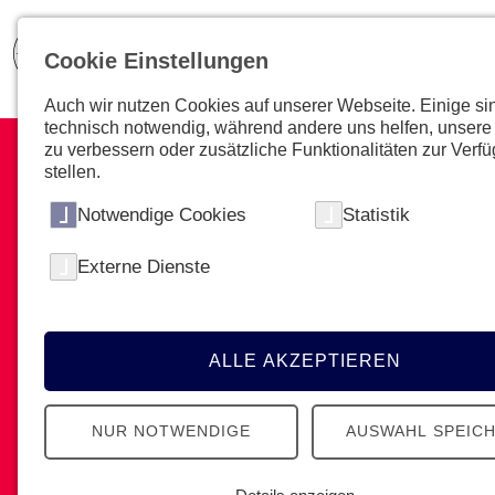
Cookie Einstellungen
Auch wir nutzen Cookies auf unserer Webseite. Einige si
technisch notwendig, während andere uns helfen, unsere
zu verbessern oder zusätzliche Funktionalitäten zur Verf
stellen.
Notwendige Cookies
Statistik
Tipps & Tricks
Externe Dienste
Alle Informationen zu Retten,
Notfallcheck, Reanimation,
ALLE AKZEPTIEREN
Notfallsituationen und vieles mehr!
NUR NOTWENDIGE
AUSWAHL SPEIC