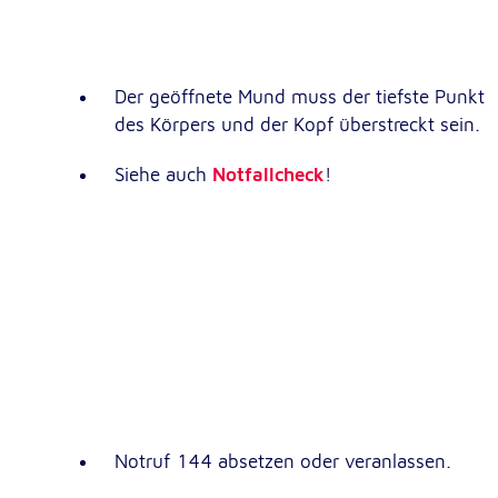
Google Tag Manager
Der geöffnete Mund muss der tiefste Punkt
Google LLC
Anbieter:
des Körpers und der Kopf überstreckt sein.
Siehe auch
Notfallcheck
!
Externe Dienste
Um Inhalte von Videoplattformen und Kartendiensten
anzeigen zu können, werden von diesen externen Dien
Cookies gesetzt.
YouTube
Google LLC
Anbieter:
Einbinden und Anzeigen von Videos
Zweck:
Notruf 144 absetzen oder veranlassen.
Google Maps