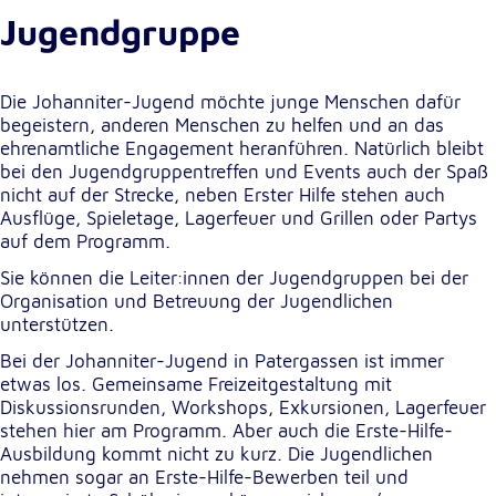
Jugendgruppe
Cookie Laufzeit:
1 Jahr
Die Johanniter-Jugend möchte junge Menschen dafür
begeistern, anderen Menschen zu helfen und an das
Einverständnis-Cookie
ehrenamtliche Engagement heranführen. Natürlich bleibt
bei den Jugendgruppentreffen und Events auch der Spaß
Name:
nicht auf der Strecke, neben Erster Hilfe stehen auch
cookie_consent
Ausflüge, Spieletage, Lagerfeuer und Grillen oder Partys
Zweck:
auf dem Programm.
Dieser Cookie speichert die ausgewählten
Sie können die Leiter:innen der Jugendgruppen bei der
Einverständnis-Optionen des Benutzers
Organisation und Betreuung der Jugendlichen
Cookie Laufzeit:
unterstützen.
1 Jahr
Bei der Johanniter-Jugend in Patergassen ist immer
etwas los. Gemeinsame Freizeitgestaltung mit
Diskussionsrunden, Workshops, Exkursionen, Lagerfeuer
stehen hier am Programm. Aber auch die Erste-Hilfe-
Statistik
Ausbildung kommt nicht zu kurz. Die Jugendlichen
Statistik Cookies erfassen Informationen anonym.
nehmen sogar an Erste-Hilfe-Bewerben teil und
Diese Informationen helfen uns zu verstehen, wie