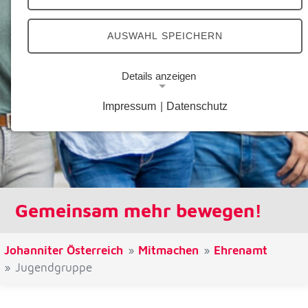
AUSWAHL SPEICHERN
Details anzeigen
Impressum
|
Datenschutz
Notwendige Cookies
Notwendige Cookies ermöglichen grundlegende
Funktionen und sind für die einwandfreie Funktion
der Website erforderlich.
Google Analytics Opt-Out-Cookie
Gemeinsam mehr bewegen!
Name:
gaOptout
Johanniter Österreich
Mitmachen
Ehrenamt
Zweck:
Jugendgruppe
Dieser Cookie speichert die gewählte
Einverständnisoption bezüglich Google Analytics
Opt-Out