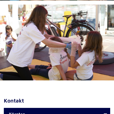
Externe Dienste
Um Inhalte von Videoplattformen und
Kartendiensten anzeigen zu können, werden von
diesen externen Diensten Cookies gesetzt.
YouTube
Anbieter:
Google LLC
Zweck:
Einbinden und Anzeigen von Videos
Google Maps
Name:
Kontakt
NID