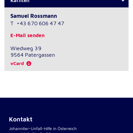
Kärnten
Anbieter:
Google LLC
Samuel Rossmann
Zweck:
T
+43 670 606 47 47
Einbinden von interaktiven Google Karten
E-Mail senden
Cookie Laufzeit:
6 Monate
Wiedweg 39
9564
Patergassen
vCard
Kontakt
Johanniter-Unfall-Hilfe in Österreich