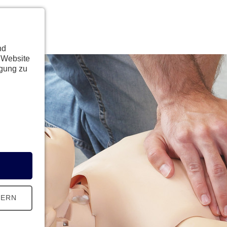
nd
 Website
ügung zu
HERN