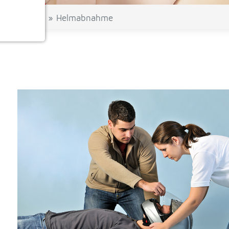
Hilfe-Tipps
Helmabnahme
ionen
e