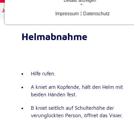
Details anzeigen
Johanniter Österreich
Kurse & Ausbildungen
Erste-
Impressum
|
Datenschutz
Notwendige Cookies
Notwendige Cookies ermöglichen grundlegende Funkt
und sind für die einwandfreie Funktion der Website
Helmabnahme
erforderlich.
Google Analytics Opt-Out-Cookie
gaOptout
Name:
Hilfe rufen.
Dieser Cookie speichert die gewählte
Zweck:
Einverständnisoption bezüglich Googl
A kniet am Kopfende, hält den Helm mit
Analytics Opt-Out
beiden Händen fest.
1 Jahr
Cookie Laufzeit:
B kniet seitlich auf Schulterhöhe der
verunglückten Person, öffnet das Visier.
Einverständnis-Cookie
cookie_consent
Name: