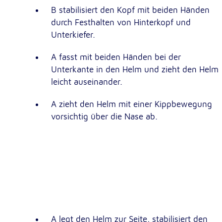
B stabilisiert den Kopf mit beiden Händen
durch Festhalten von Hinterkopf und
Google Tag Manager
Unterkiefer.
Google LLC
Anbieter:
A fasst mit beiden Händen bei der
Unterkante in den Helm und zieht den Helm
leicht auseinander.
Externe Dienste
Um Inhalte von Videoplattformen und Kartendiensten
A zieht den Helm mit einer Kippbewegung
anzeigen zu können, werden von diesen externen Dien
vorsichtig über die Nase ab.
Cookies gesetzt.
YouTube
Google LLC
Anbieter:
Einbinden und Anzeigen von Videos
Zweck:
Google Maps
A legt den Helm zur Seite, stabilisiert den