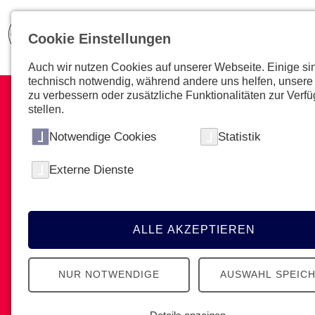
Cookie Einstellungen
Auch wir nutzen Cookies auf unserer Webseite. Einige si
technisch notwendig, während andere uns helfen, unsere
zu verbessern oder zusätzliche Funktionalitäten zur Verf
stellen.
Notwendige Cookies
Statistik
Tipps & Tricks
Externe Dienste
Alle Informationen zu Retten,
Notfallcheck, Reanimation,
ALLE AKZEPTIEREN
Notfallsituationen und vieles mehr!
NUR NOTWENDIGE
AUSWAHL SPEIC