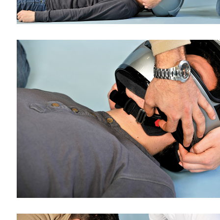
lten
rs
e
ucher
-