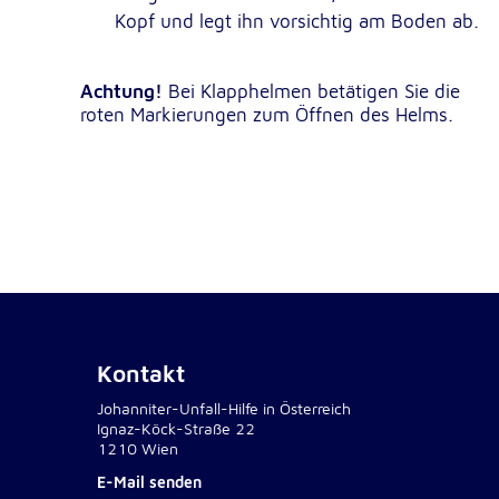
Kopf und legt ihn vorsichtig am Boden ab.
NID
Name:
Google LLC
Anbieter:
Achtung!
Bei Klapphelmen betätigen Sie die
Einbinden von interaktiven Google Ka
Zweck:
roten Markierungen zum Öffnen des Helms.
6 Monate
Cookie Laufzeit:
Kontakt
Johanniter-Unfall-Hilfe in Österreich
Ignaz-Köck-Straße 22
1210 Wien
E-Mail senden