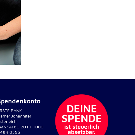
Spendenkonto
RSTE BANK
ame: Johanniter
sterreich
BAN: AT60 2011 1000
494 0555