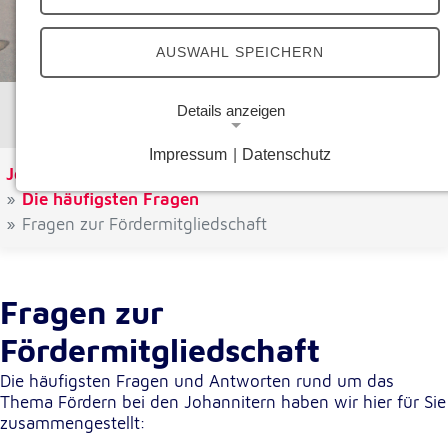
AUSWAHL SPEICHERN
Ihre Unterstützung zählt!
Details anzeigen
Impressum
|
Datenschutz
Notwendige Cookies
Johanniter Österreich
Spenden & Helfen
Die häufigsten Fragen
Notwendige Cookies ermöglichen grundlegende
Funktionen und sind für die einwandfreie Funktion
Fragen zur Fördermitgliedschaft
der Website erforderlich.
Google Analytics Opt-Out-Cookie
Fragen zur
Name:
Fördermitgliedschaft
gaOptout
Die häufigsten Fragen und Antworten rund um das
Zweck:
Thema Fördern bei den Johannitern haben wir hier für Sie
Dieser Cookie speichert die gewählte
zusammengestellt:
Einverständnisoption bezüglich Google Analytics
Opt-Out