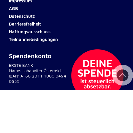
Impressum
AGB
Externe Dienste
Datenschutz
Um Inhalte von Videoplattformen und
Barrierefreiheit
Kartendiensten anzeigen zu können, werden von
Haftungsausschluss
diesen externen Diensten Cookies gesetzt.
Teilnahmebedingungen
YouTube
Spendenkonto
Anbieter:
ERSTE BANK
Google LLC
Name: Johanniter Österreich
IBAN: AT60 2011 1000 0494
Zweck:
0555
Einbinden und Anzeigen von Videos
Google Maps
Name:
NID
© 2026 Johanniter Österreich