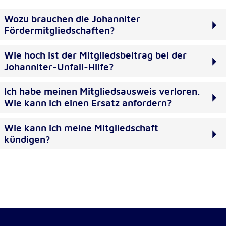
Cookie Laufzeit:
Wozu brauchen die Johanniter
1 Jahr
Fördermitgliedschaften?
Wie hoch ist der Mitgliedsbeitrag bei der
Einverständnis-Cookie
Johanniter-Unfall-Hilfe?
Name:
cookie_consent
Ich habe meinen Mitgliedsausweis verloren.
Wie kann ich einen Ersatz anfordern?
Zweck:
Dieser Cookie speichert die ausgewählten
Wie kann ich meine Mitgliedschaft
Einverständnis-Optionen des Benutzers
kündigen?
Cookie Laufzeit:
1 Jahr
Statistik
Statistik Cookies erfassen Informationen anonym.
Diese Informationen helfen uns zu verstehen, wie