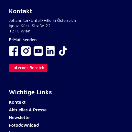
unsere Besucher unsere Website nutzen.
Kontakt
Google Analytics
Johanniter-Unfall-Hilfe in Österreich
Ignaz-Köck-Straße 22
Name:
1210 Wien
_ga, _gid, _gac_gb_
E-Mail senden
Anbieter:
Google LLC
Zweck:
interner Bereich
Erhebung von Statistiken zur Website-Nutzung
Cookie Laufzeit:
24 Stunden - 2 Jahre
Wichtige Links
Kontakt
Google Tag Manager
Aktuelles & Presse
Newsletter
Anbieter:
Google LLC
Fotodownload