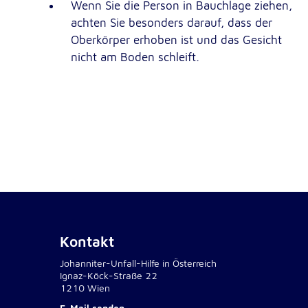
Wenn Sie die Person in Bauchlage ziehen,
NID
Name:
achten Sie besonders darauf, dass der
Oberkörper erhoben ist und das Gesicht
Google LLC
Anbieter:
nicht am Boden schleift.
Einbinden von interaktiven Google Ka
Zweck:
6 Monate
Cookie Laufzeit:
Kontakt
Johanniter-Unfall-Hilfe in Österreich
Ignaz-Köck-Straße 22
1210 Wien