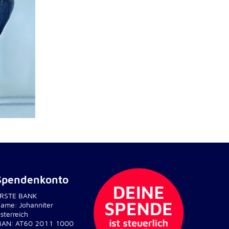
Spendenkonto
RSTE BANK
ame: Johanniter
sterreich
BAN: AT60 2011 1000