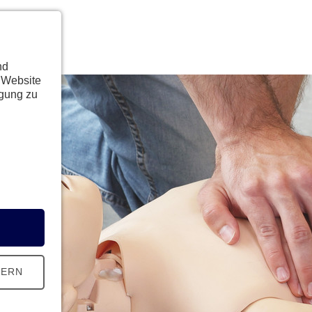
nd
 Website
ügung zu
HERN