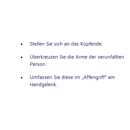
Dieser Cookie speichert die ausgewäh
Zweck:
Einverständnis-Optionen des Benutze
1 Jahr
Cookie Laufzeit:
Stellen Sie sich an das Kopfende.
Statistik
Statistik Cookies erfassen Informationen anonym. Dies
Überkreuzen Sie die Arme der verunfallten
Informationen helfen uns zu verstehen, wie unsere Bes
Person.
unsere Website nutzen.
Umfassen Sie diese im „Affengriff" am
Google Analytics
Handgelenk.
_ga, _gid, _gac_gb_
Name:
Google LLC
Anbieter:
Erhebung von Statistiken zur Website
Zweck:
Nutzung
24 Stunden - 2 Jahre
Cookie Laufzeit: