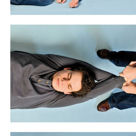
lten
rs
e
ucher
-