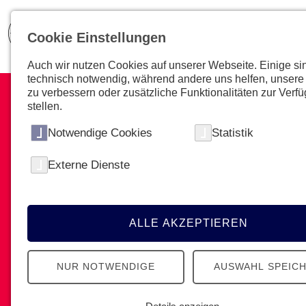
Cookie Einstellungen
Auch wir nutzen Cookies auf unserer Webseite. Einige si
technisch notwendig, während andere uns helfen, unsere
zu verbessern oder zusätzliche Funktionalitäten zur Verf
stellen.
Notwendige Cookies
Statistik
Tipps & Tricks
Externe Dienste
Alle Informationen zu Retten,
Notfallcheck, Reanimation,
ALLE AKZEPTIEREN
Notfallsituationen und vieles mehr!
NUR NOTWENDIGE
AUSWAHL SPEIC