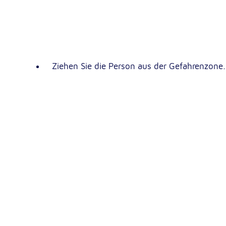
Google Tag Manager
Google LLC
Anbieter:
Ziehen Sie die Person aus der Gefahrenzone.
Externe Dienste
Um Inhalte von Videoplattformen und Kartendiensten
anzeigen zu können, werden von diesen externen Dien
Cookies gesetzt.
YouTube
Google LLC
Anbieter:
Einbinden und Anzeigen von Videos
Zweck:
Google Maps