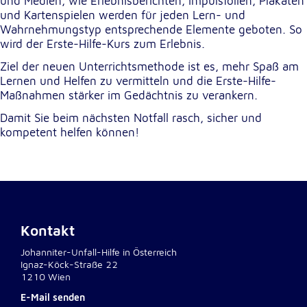
und Medien, wie Erlebnisberichten, Impulsfolien, Plakaten
unsere Besucher unsere Website nutzen.
und Kartenspielen werden für jeden Lern- und
Wahrnehmungstyp entsprechende Elemente geboten. So
Google Analytics
wird der Erste-Hilfe-Kurs zum Erlebnis.
Ziel der neuen Unterrichtsmethode ist es, mehr Spaß am
Name:
Lernen und Helfen zu vermitteln und die Erste-Hilfe-
_ga, _gid, _gac_gb_
Maßnahmen stärker im Gedächtnis zu verankern.
Anbieter:
Damit Sie beim nächsten Notfall rasch, sicher und
Google LLC
kompetent helfen können!
Zweck:
Erhebung von Statistiken zur Website-Nutzung
Cookie Laufzeit:
24 Stunden - 2 Jahre
Kontakt
Google Tag Manager
Johanniter-Unfall-Hilfe in Österreich
Ignaz-Köck-Straße 22
Anbieter:
1210 Wien
Google LLC
E-Mail senden