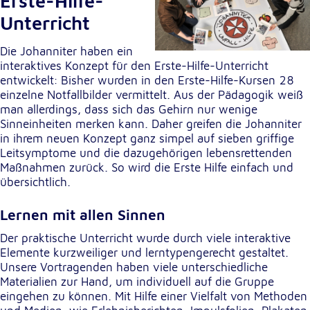
Erste-Hilfe-
Unterricht
Cookie Laufzeit:
1 Jahr
Die Johanniter haben ein
interaktives Konzept für den Erste-Hilfe-Unterricht
Einverständnis-Cookie
entwickelt: Bisher wurden in den Erste-Hilfe-Kursen 28
einzelne Notfallbilder vermittelt. Aus der Pädagogik weiß
Name:
man allerdings, dass sich das Gehirn nur wenige
cookie_consent
Sinneinheiten merken kann. Daher greifen die Johanniter
in ihrem neuen Konzept ganz simpel auf sieben griffige
Zweck:
Leitsymptome und die dazugehörigen lebensrettenden
Dieser Cookie speichert die ausgewählten
Maßnahmen zurück. So wird die Erste Hilfe einfach und
Einverständnis-Optionen des Benutzers
übersichtlich.
Cookie Laufzeit:
Lernen mit allen Sinnen
1 Jahr
Der praktische Unterricht wurde durch viele interaktive
Elemente kurzweiliger und lerntypengerecht gestaltet.
Unsere Vortragenden haben viele unterschiedliche
Statistik
Materialien zur Hand, um individuell auf die Gruppe
Statistik Cookies erfassen Informationen anonym.
eingehen zu können. Mit Hilfe einer Vielfalt von Methoden
Diese Informationen helfen uns zu verstehen, wie