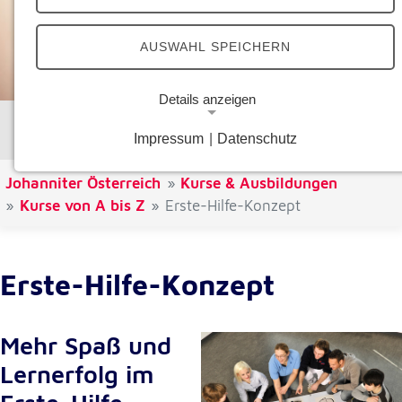
AUSWAHL SPEICHERN
Details anzeigen
Kurse von A bis Z
Impressum
|
Datenschutz
Notwendige Cookies
Notwendige Cookies ermöglichen grundlegende
Johanniter Österreich
Kurse & Ausbildungen
Funktionen und sind für die einwandfreie Funktion
Kurse von A bis Z
Erste-Hilfe-Konzept
der Website erforderlich.
Google Analytics Opt-Out-Cookie
Erste-Hilfe-Konzept
Name:
gaOptout
Mehr Spaß und
Zweck:
Dieser Cookie speichert die gewählte
Lernerfolg im
Einverständnisoption bezüglich Google Analytics
Opt-Out