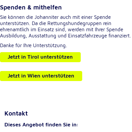
Anbieter:
Google LLC
Spenden & mithelfen
Sie können die Johanniter auch mit einer Spende
Zweck:
unterstützen. Da die Rettungshundegruppen rein
Einbinden von interaktiven Google Karten
ehrenamtlich im Einsatz sind, werden mit Ihrer Spende
Cookie Laufzeit:
Ausbildung, Ausstattung und Einsatzfahrzeuge finanziert.
6 Monate
Danke für Ihre Unterstützung.
Jetzt in Tirol unterstützen
Jetzt in Wien unterstützen
Kontakt
Dieses Angebot finden Sie in: