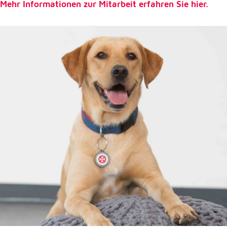
Mehr Informationen zur Mitarbeit erfahren Sie hier.
Externe Dienste
Um Inhalte von Videoplattformen und
Kartendiensten anzeigen zu können, werden von
diesen externen Diensten Cookies gesetzt.
YouTube
Anbieter:
Google LLC
Zweck:
Einbinden und Anzeigen von Videos
Google Maps
Name:
NID