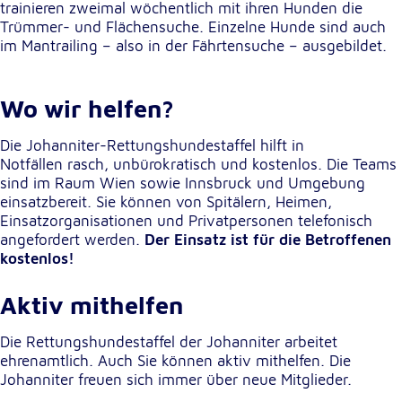
trainieren zweimal wöchentlich mit ihren Hunden die
unsere Besucher unsere Website nutzen.
Trümmer- und Flächensuche. Einzelne Hunde sind auch
im Mantrailing – also in der Fährtensuche – ausgebildet.
Google Analytics
Name:
Wo wir helfen?
_ga, _gid, _gac_gb_
Anbieter:
Die Johanniter-Rettungshundestaffel hilft in
Google LLC
Notfällen rasch, unbürokratisch und kostenlos. Die Teams
sind im Raum Wien sowie Innsbruck und Umgebung
Zweck:
einsatzbereit. Sie können von Spitälern, Heimen,
Erhebung von Statistiken zur Website-Nutzung
Einsatzorganisationen und Privatpersonen telefonisch
angefordert werden.
Der Einsatz ist für die Betroffenen
Cookie Laufzeit:
kostenlos!
24 Stunden - 2 Jahre
Aktiv mithelfen
Google Tag Manager
Die Rettungshundestaffel der Johanniter arbeitet
Anbieter:
ehrenamtlich. Auch Sie können aktiv mithelfen. Die
Google LLC
Johanniter freuen sich immer über neue Mitglieder.