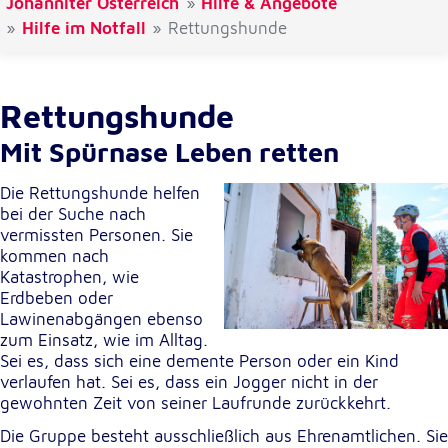
Johanniter Österreich
Hilfe & Angebote
Hilfe im Notfall
Rettungshunde
Cookie Laufzeit:
1 Jahr
Rettungshunde
Einverständnis-Cookie
Mit Spürnase Leben retten
Name:
cookie_consent
Die Rettungshunde helfen
bei der Suche nach
Zweck:
vermissten Personen. Sie
Dieser Cookie speichert die ausgewählten
Einverständnis-Optionen des Benutzers
kommen nach
Katastrophen, wie
Cookie Laufzeit:
Erdbeben oder
1 Jahr
Lawinenabgängen ebenso
zum Einsatz, wie im Alltag.
Sei es, dass sich eine demente Person oder ein Kind
verlaufen hat. Sei es, dass ein Jogger nicht in der
Statistik
gewohnten Zeit von seiner Laufrunde zurückkehrt.
Statistik Cookies erfassen Informationen anonym.
Die Gruppe besteht ausschließlich aus Ehrenamtlichen. Sie
Diese Informationen helfen uns zu verstehen, wie