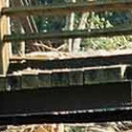
Cookie Laufzeit:
1 Jahr
Einverständnis-Cookie
Name:
cookie_consent
Zweck:
Dieser Cookie speichert die ausgewählten
Einverständnis-Optionen des Benutzers
Cookie Laufzeit:
1 Jahr
Statistik
Statistik Cookies erfassen Informationen anonym.
Diese Informationen helfen uns zu verstehen, wie