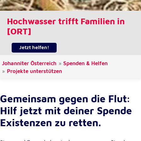
unsere Besucher unsere Website nutzen.
Google Analytics
Hochwasser trifft Familien in
[ORT]
Name:
_ga, _gid, _gac_gb_
Jetzt helfen!
Anbieter:
Google LLC
Johanniter Österreich
Spenden & Helfen
Zweck:
Projekte unterstützen
Erhebung von Statistiken zur Website-Nutzung
Cookie Laufzeit:
24 Stunden - 2 Jahre
Gemeinsam gegen die Flut:
Hilf jetzt mit deiner Spende
Google Tag Manager
Existenzen zu retten.
Anbieter:
Google LLC