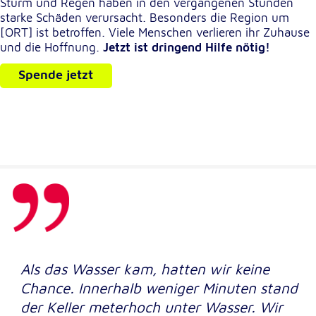
Sturm und Regen haben in den vergangenen Stunden
starke Schäden verursacht. Besonders die Region um
[ORT] ist betroffen. Viele Menschen verlieren ihr Zuhause
Externe Dienste
und die Hoffnung.
Jetzt ist dringend Hilfe nötig!
Um Inhalte von Videoplattformen und
Kartendiensten anzeigen zu können, werden von
Spende jetzt
diesen externen Diensten Cookies gesetzt.
YouTube
Anbieter:
Google LLC
Zweck:
Einbinden und Anzeigen von Videos
Google Maps
Als das Wasser kam, hatten wir keine
Name:
Chance. Innerhalb weniger Minuten stand
NID
der Keller meterhoch unter Wasser. Wir