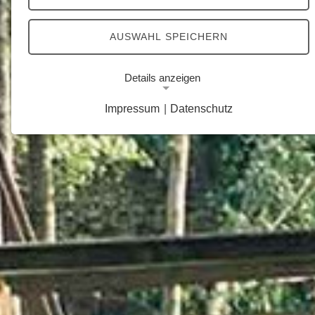
AUSWAHL SPEICHERN
Details anzeigen
Impressum
|
Datenschutz
Notwendige Cookies
Notwendige Cookies ermöglichen grundlegende
Funktionen und sind für die einwandfreie Funktion
der Website erforderlich.
Google Analytics Opt-Out-Cookie
Name:
gaOptout
Zweck:
Dieser Cookie speichert die gewählte
Einverständnisoption bezüglich Google Analytics
Opt-Out