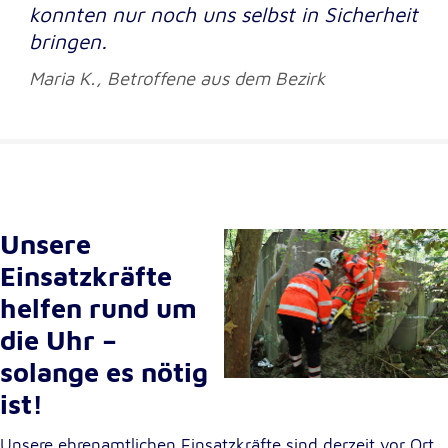
Anbieter:
konnten nur noch uns selbst in Sicherheit
Google LLC
bringen.
Zweck:
Maria K., Betroffene aus dem Bezirk
Einbinden von interaktiven Google Karten
Cookie Laufzeit:
6 Monate
Unsere
Einsatzkräfte
helfen rund um
die Uhr –
solange es nötig
ist!
Unsere ehrenamtlichen Einsatzkräfte sind derzeit vor Ort