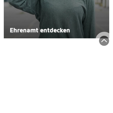
Ehrenamt entdecken
Kontakt
Johanniter-Unfall-Hilfe in Österreich
Ignaz-Köck-Straße 22
1210 Wien
E-Mail senden