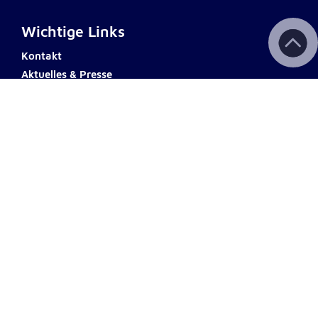
Wichtige Links
Kontakt
Aktuelles & Presse
Newsletter
Fotodownload
Impressum
AGB
Datenschutz
Barrierefreiheit
Haftungsausschluss
Teilnahmebedingungen
Spendenkonto
ERSTE BANK
Name: Johanniter Österreich
IBAN: AT60 2011 1000 0494