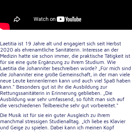
Externe Dienste
Um Inhalte von Videoplattformen und
Kartendiensten anzeigen zu können, werden von
diesen externen Diensten Cookies gesetzt.
Laetitia ist 19 Jahre alt und engagiert sich seit Herbst
YouTube
2020 als ehrenamtliche Sanitäterin. Interesse an der
Medizin hatte sie schon immer, die praktische Tätigkeit ist
Anbieter:
für sie eine gute Ergänzung zu ihrem Studium. Wie
Google LLC
Laetitia die Johanniter beschreiben würde? „Für mich sind
die Johanniter eine große Gemeinschaft, in der man viele
Zweck:
neue Leute kennenlernen kann und auch viel Spaß haben
Einbinden und Anzeigen von Videos
kann.“ Besonders gut ist ihr die Ausbildung zur
Rettungssanitäterin in Erinnerung geblieben. „Die
Ausbildung war sehr umfassend, so fühlt man sich auf
Google Maps
die verschiedenen Teilbereiche sehr gut vorbereitet.“
Die Musik ist für sie ein guter Ausgleich zu ihrem
Name:
NID
manchmal stressigen Studienalltag. „Ich liebe es Klavier
und Geige zu spielen. Dabei kann ich meinen Kopf