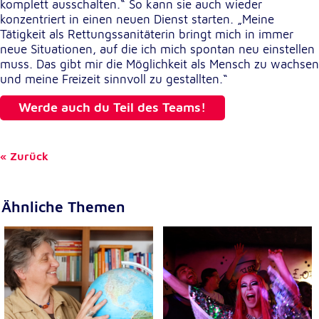
Anbieter:
komplett ausschalten.“ So kann sie auch wieder
Google LLC
konzentriert in einen neuen Dienst starten. „Meine
Tätigkeit als Rettungssanitäterin bringt mich in immer
Zweck:
neue Situationen, auf die ich mich spontan neu einstellen
Einbinden von interaktiven Google Karten
muss. Das gibt mir die Möglichkeit als Mensch zu wachsen
und meine Freizeit sinnvoll zu gestallten.“
Cookie Laufzeit:
6 Monate
Werde auch du Teil des Teams!
Zurück
Ähnliche Themen