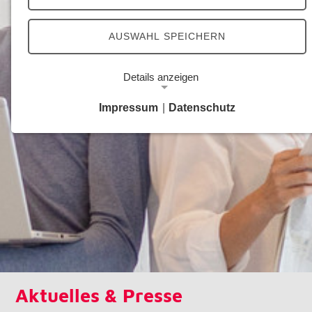
AUSWAHL SPEICHERN
Details anzeigen
Impressum
|
Datenschutz
Notwendige Cookies
Notwendige Cookies ermöglichen grundlegende
Funktionen und sind für die einwandfreie Funktion
der Website erforderlich.
Google Analytics Opt-Out-Cookie
Name:
gaOptout
Zweck:
Dieser Cookie speichert die gewählte
Aktuelles & Presse
Einverständnisoption bezüglich Google Analytics
Opt-Out