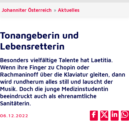
Johanniter Österreich
Cookie Laufzeit:
Aktuelles
1 Jahr
Einverständnis-Cookie
Tonangeberin und
Lebensretterin
Name:
cookie_consent
Besonders vielfältige Talente hat Laetitia.
Zweck:
Wenn ihre Finger zu Chopin oder
Dieser Cookie speichert die ausgewählten
Einverständnis-Optionen des Benutzers
Rachmaninoff über die Klaviatur gleiten, dann
wird rundherum alles still und lauscht der
Cookie Laufzeit:
Musik. Doch die junge Medizinstudentin
1 Jahr
beeindruckt auch als ehrenamtliche
Sanitäterin.
Statistik
06.12.2022
Statistik Cookies erfassen Informationen anonym.
Diese Informationen helfen uns zu verstehen, wie