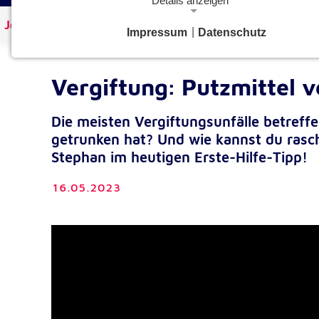
Details anzeigen
Johanniter Österreich
Aktuelles
Impressum
|
Datenschutz
Notwendige Cookies
Notwendige Cookies ermöglichen grundlegende Funkt
und sind für die einwandfreie Funktion der Website
Vergiftung: Putzmittel v
erforderlich.
Die meisten Vergiftungsunfälle betreffe
Google Analytics Opt-Out-Cookie
getrunken hat? Und wie kannst du rasch 
gaOptout
Name:
Stephan im heutigen Erste-Hilfe-Tipp!
Dieser Cookie speichert die gewählte
Zweck:
16.05.2023
Einverständnisoption bezüglich Googl
Analytics Opt-Out
1 Jahr
Cookie Laufzeit:
Einverständnis-Cookie
cookie_consent
Name: