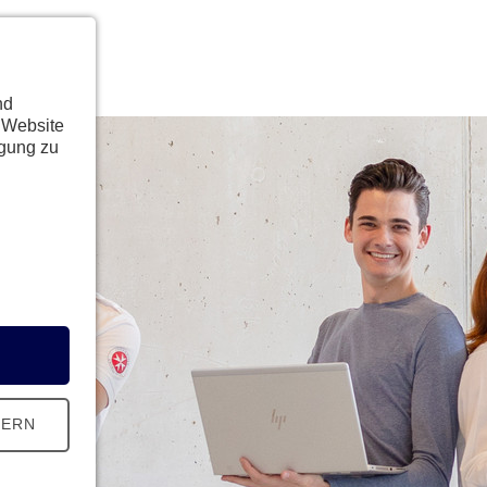
nd
 Website
ügung zu
HERN