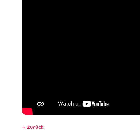
Dieser Cookie speichert die ausgewäh
Zweck:
Einverständnis-Optionen des Benutze
1 Jahr
Cookie Laufzeit:
Statistik
Statistik Cookies erfassen Informationen anonym. Dies
Informationen helfen uns zu verstehen, wie unsere Bes
unsere Website nutzen.
Google Analytics
_ga, _gid, _gac_gb_
Name:
Google LLC
Anbieter:
Erhebung von Statistiken zur Website
Zweck:
Zurück
Nutzung
24 Stunden - 2 Jahre
Cookie Laufzeit: