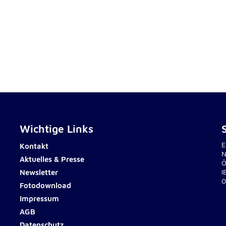
sten
Wichtige Links
E
Kontakt
N
Aktuelles & Presse
Ö
Newsletter
I
0
Fotodownload
Impressum
AGB
Datenschutz