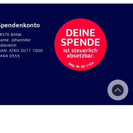
Spendenkonto
RSTE BANK
ame: Johanniter
sterreich
BAN: AT60 2011 1000
494 0555