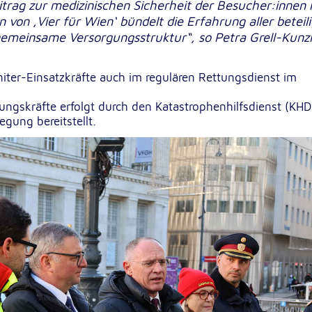
itrag zur medizinischen Sicherheit der Besucher:innen l
n ‚Vier für Wien‘ bündelt die Erfahrung aller beteil
 gemeinsame Versorgungsstruktur“, so Petra Grell-Kunzi
iter-Einsatzkräfte auch im regulären Rettungsdienst im
ungskräfte erfolgt durch den Katastrophenhilfsdienst (KHD
gung bereitstellt.
sten