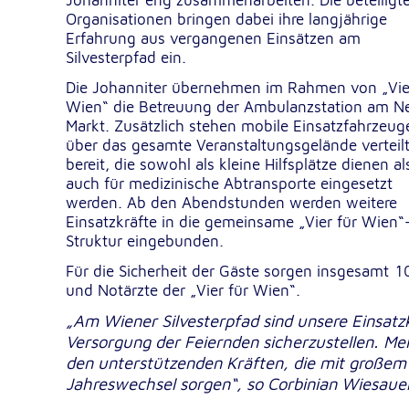
Johanniter eng zusammenarbeiten. Die beteiligt
Organisationen bringen dabei ihre langjährige
Dieser Cookie speichert die ausgewäh
Zweck:
Einverständnis-Optionen des Benutze
Erfahrung aus vergangenen Einsätzen am
Silvesterpfad ein.
1 Jahr
Cookie Laufzeit:
Die Johanniter übernehmen im Rahmen von „Vie
Wien“ die Betreuung der Ambulanzstation am N
Markt. Zusätzlich stehen mobile Einsatzfahrzeug
Statistik
über das gesamte Veranstaltungsgelände verteil
bereit, die sowohl als kleine Hilfsplätze dienen al
Statistik Cookies erfassen Informationen anonym. Dies
auch für medizinische Abtransporte eingesetzt
Informationen helfen uns zu verstehen, wie unsere Bes
werden. Ab den Abendstunden werden weitere
unsere Website nutzen.
Einsatzkräfte in die gemeinsame „Vier für Wien“
Struktur eingebunden.
Google Analytics
Für die Sicherheit der Gäste sorgen insgesamt 1
_ga, _gid, _gac_gb_
Name:
und Notärzte der „Vier für Wien“.
„Am Wiener Silvesterpfad sind unsere Einsatz
Google LLC
Anbieter:
Versorgung der Feiernden sicherzustellen. Mei
Erhebung von Statistiken zur Website
Zweck:
den unterstützenden Kräften, die mit großem 
Nutzung
Jahreswechsel sorgen“, so Corbinian Wiesauer
24 Stunden - 2 Jahre
Cookie Laufzeit: