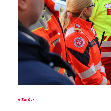
NID
Name:
Google LLC
Anbieter:
Einbinden von interaktiven Google Ka
Zweck:
6 Monate
Cookie Laufzeit:
Zurück