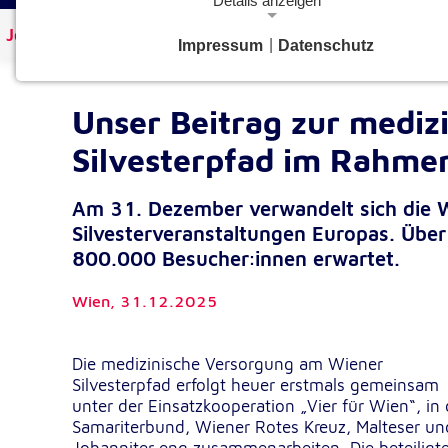
Details anzeigen
Johanniter Österreich
Aktuelles
Impressum
|
Datenschutz
Notwendige Cookies
Notwendige Cookies ermöglichen grundlegende Funkt
und sind für die einwandfreie Funktion der Website
Unser Beitrag zur medi
erforderlich.
Silvesterpfad im Rahmen
Google Analytics Opt-Out-Cookie
Am 31. Dezember verwandelt sich die W
gaOptout
Name:
Silvesterveranstaltungen Europas. Übe
Dieser Cookie speichert die gewählte
Zweck:
800.000 Besucher:innen erwartet.
Einverständnisoption bezüglich Googl
Analytics Opt-Out
Wien,
31.12.2025
1 Jahr
Cookie Laufzeit:
Die medizinische Versorgung am Wiener
Silvesterpfad erfolgt heuer erstmals gemeinsam
Einverständnis-Cookie
unter der Einsatzkooperation „Vier für Wien“, in 
Samariterbund, Wiener Rotes Kreuz, Malteser un
cookie_consent
Name: