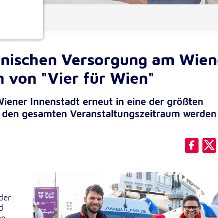
ionen
zinischen Versorgung am Wien
 von "Vier für Wien"
iener Innenstadt erneut in eine der größten
r den gesamten Veranstaltungszeitraum werden 
e
der
d