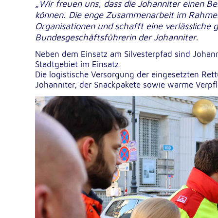
„Wir freuen uns, dass die Johanniter einen Be
können. Die enge Zusammenarbeit im Rahmen vo
Organisationen und schafft eine verlässliche
Google Tag Manager
Bundesgeschäftsführerin der Johanniter.
Google LLC
Anbieter:
Neben dem Einsatz am Silvesterpfad sind Johann
Stadtgebiet im Einsatz.
Die logistische Versorgung der eingesetzten Rett
Johanniter, der Snackpakete sowie warme Verpfle
Externe Dienste
Um Inhalte von Videoplattformen und Kartendiensten
anzeigen zu können, werden von diesen externen Dien
Cookies gesetzt.
YouTube
Google LLC
Anbieter:
Einbinden und Anzeigen von Videos
Zweck:
Google Maps