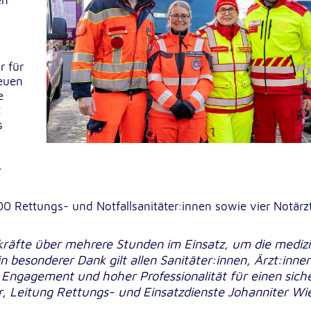
en
lten
rs
r für
euen
e
t
s
e
ucher
-
00 Rettungs- und Notfallsanitäter:innen sowie vier Notärz
kräfte über mehrere Stunden im Einsatz, um die mediz
n besonderer Dank gilt allen Sanitäter:innen, Ärzt:inne
-
Engagement und hoher Professionalität für einen sich
, Leitung Rettungs- und Einsatzdienste Johanniter Wi