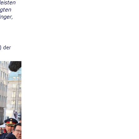
eisten
igten
nger,
) der