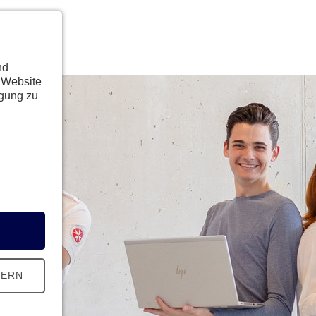
nd
 Website
ügung zu
HERN