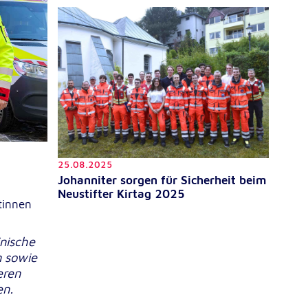
25.08.2025
Johanniter sorgen für Sicherheit beim
Neustifter Kirtag 2025
tinnen
inische
n sowie
eren
en.