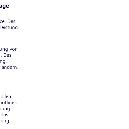
rage
ce. Das
leistung.
gung vor
. Das
ung.
h ändern.
ollen.
hotlines
nnung
 das
tung