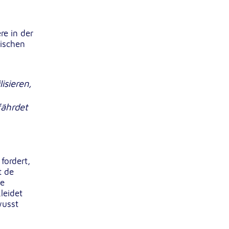
re in der
mischen
isieren,
fährdet
fordert,
t de
ne
leidet
wusst