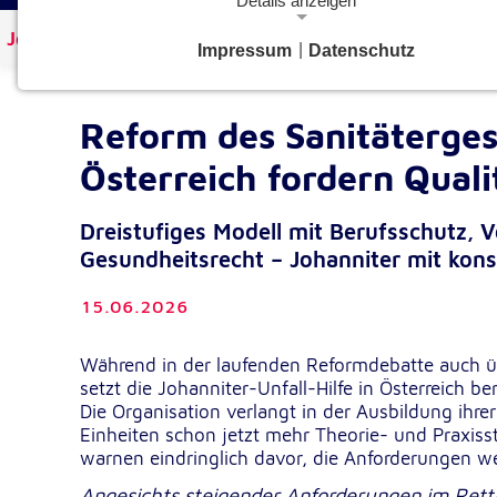
Details anzeigen
Johanniter Österreich
Aktuelles
Impressum
|
Datenschutz
Notwendige Cookies
Notwendige Cookies ermöglichen grundlegende Funkt
und sind für die einwandfreie Funktion der Website
Reform des Sanitäterges
erforderlich.
Österreich fordern Qual
Google Analytics Opt-Out-Cookie
Dreistufiges Modell mit Berufsschutz, V
gaOptout
Name:
Gesundheitsrecht – Johanniter mit konst
Dieser Cookie speichert die gewählte
Zweck:
Einverständnisoption bezüglich Googl
15.06.2026
Analytics Opt-Out
Während in der laufenden Reformdebatte auch ü
1 Jahr
Cookie Laufzeit:
setzt die Johanniter-Unfall-Hilfe in Österreich 
Die Organisation verlangt in der Ausbildung ihr
Einverständnis-Cookie
Einheiten schon jetzt mehr Theorie- und Praxisst
warnen eindringlich davor, die Anforderungen w
cookie_consent
Name:
Angesichts steigender Anforderungen im Rett