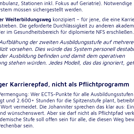
bulanz, Stationen inkl. Fokus auf Geriatrie). Notwendige
ystem müssen sichergestellt werden.
cher Weiterbildungsweg
konzipiert – für jene, die eine Karrie
treben. Die geforderte Durchlässigkeit zu anderen akade
er im Gesundheitsbereich für diplomierte NFS erschließen.
e Aufblähung der zweiten Ausbildungsstufe auf mehrere
zit vorsehen. Dies würde das System personell destabil
 in der Ausbildung befinden und damit dem operativen
ng stehen würden. Jedes Modell, das das ignoriert, ge
sten
iger Karrierepfad, nicht als Pflichtprogramm
e Vermengung: Wer ECTS-Punkte für alle Ausbildungsstufen 
gt und 2.600+ Stunden für die Spitzenstufe plant, betreib
Wort vermeidet. Die Johanniter sprechen das klar aus: Ei
nd wünschenswert. Aber sie darf nicht als Pflichtpfad verk
ademische Stufe soll offen sein für alle, die diesen Weg be
rechenbar sein.