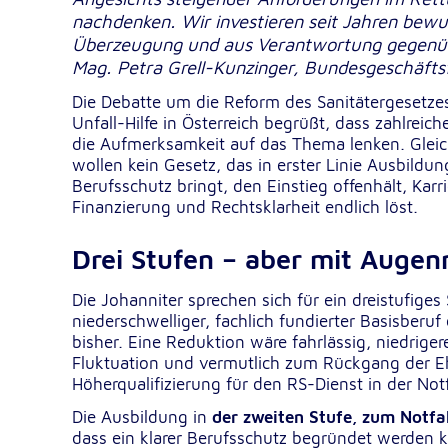
nachdenken. Wir investieren seit Jahren bewus
Dieser Cookie speichert die ausgewäh
Zweck:
Einverständnis-Optionen des Benutze
Überzeugung und aus Verantwortung gegenübe
Mag. Petra Grell-Kunzinger, Bundesgeschäfts
1 Jahr
Cookie Laufzeit:
Die Debatte um die Reform des Sanitätergesetzes 
Unfall-Hilfe in Österreich begrüßt, dass zahlrei
die Aufmerksamkeit auf das Thema lenken. Gleichz
Statistik
wollen kein Gesetz, das in erster Linie Ausbildu
Statistik Cookies erfassen Informationen anonym. Dies
Berufsschutz bringt, den Einstieg offenhält, Ka
Informationen helfen uns zu verstehen, wie unsere Bes
Finanzierung und Rechtsklarheit endlich löst.
unsere Website nutzen.
Drei Stufen – aber mit Aug
Google Analytics
Die Johanniter sprechen sich für ein dreistufige
_ga, _gid, _gac_gb_
Name:
niederschwelliger, fachlich fundierter Basisber
bisher. Eine Reduktion wäre fahrlässig, niedrig
Google LLC
Anbieter:
Fluktuation und vermutlich zum Rückgang der Ehr
Höherqualifizierung für den RS-Dienst in der Not
Erhebung von Statistiken zur Website
Zweck:
Nutzung
Die Ausbildung in
der zweiten Stufe, zum Notfal
dass ein klarer Berufsschutz begründet werden kan
24 Stunden - 2 Jahre
Cookie Laufzeit: