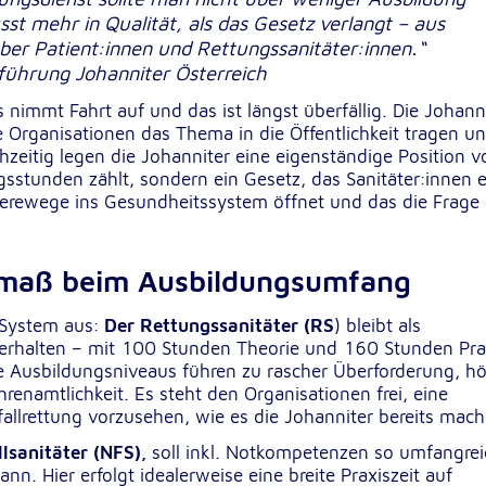
st mehr in Qualität, als das Gesetz verlangt – aus
lten
rs
r Patient:innen und Rettungssanitäter:innen.“
führung Johanniter Österreich
nimmt Fahrt auf und das ist längst überfällig. Die Johann
che Organisationen das Thema in die Öffentlichkeit tragen u
eitig legen die Johanniter eine eigenständige Position vo
ngsstunden zählt, sondern ein Gesetz, das Sanitäter:innen 
e
rrierewege ins Gesundheitssystem öffnet und das die Frage
ucher
enmaß beim Ausbildungsumfang
s System aus:
Der Rettungssanitäter (RS
) bleibt als
uf erhalten – mit 100 Stunden Theorie und 160 Stunden Pra
ere Ausbildungsniveaus führen zu rascher Überforderung, h
enamtlichkeit. Es steht den Organisationen frei, eine
fallrettung vorzusehen, wie es die Johanniter bereits mach
-
lsanitäter (NFS),
soll inkl. Notkompetenzen so umfangrei
n. Hier erfolgt idealerweise eine breite Praxiszeit auf