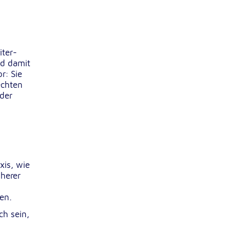
iter-
nd damit
r: Sie
echten
 der
xis, wie
öherer
en.
ch sein,