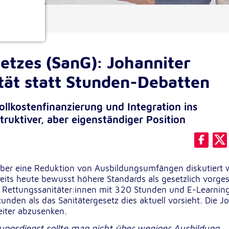
ionen
etzes (SanG): Johanniter
ität statt Stunden-Debatten
ollkostenfinanzierung und Integration ins
ruktiver, aber eigenständiger Position
e
ber eine Reduktion von Ausbildungsumfängen diskutiert w
bereits heute bewusst höhere Standards als gesetzlich vorge
er Rettungssanitäter:innen mit 320 Stunden und E-Learnin
unden als das Sanitätergesetz dies aktuell vorsieht. Die J
eiter abzusenken.
ungsdienst sollte man nicht über weniger Ausbildung