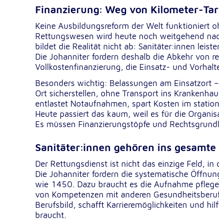
Finanzierung: Weg von Kilometer-Tari
NID
Name:
Keine Ausbildungsreform der Welt funktioniert 
Google LLC
Anbieter:
Rettungswesen wird heute noch weitgehend nach 
bildet die Realität nicht ab: Sanitäter:innen lei
Einbinden von interaktiven Google Ka
Zweck:
Die Johanniter fordern deshalb die Abkehr von re
Vollkostenfinanzierung, die Einsatz- und Vorhaltez
6 Monate
Cookie Laufzeit:
Besonders wichtig: Belassungen am Einsatzort 
Ort sicherstellen, ohne Transport ins Krankenha
entlastet Notaufnahmen, spart Kosten im stationä
Heute passiert das kaum, weil es für die Organis
Es müssen Finanzierungstöpfe und Rechtsgrundl
Sanitäter:innen gehören ins gesamt
Der Rettungsdienst ist nicht das einzige Feld, i
Die Johanniter fordern die systematische Öffnun
wie 1450. Dazu braucht es die Aufnahme pflege
von Kompetenzen mit anderen Gesundheitsberuf
Berufsbild, schafft Karrieremöglichkeiten und h
braucht.