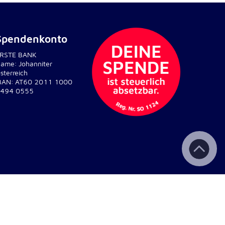
Spendenkonto
RSTE BANK
ame: Johanniter
sterreich
BAN: AT60 2011 1000
494 0555