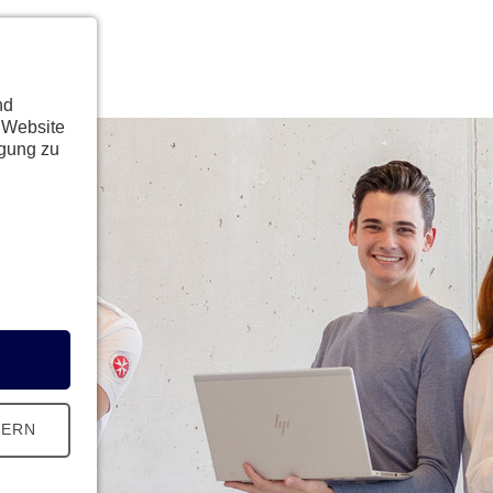
nd
 Website
ügung zu
HERN