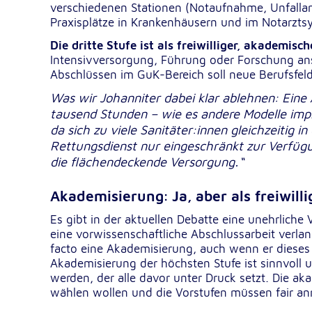
verschiedenen Stationen (Notaufnahme, Unfallam
Praxisplätze in Krankenhäusern und im Notarzts
Google Tag Manager
Die dritte Stufe ist als freiwilliger, akademis
Intensivversorgung, Führung oder Forschung ans
Google LLC
Anbieter:
Abschlüssen im GuK-Bereich soll neue Berufsfeld
Was wir Johanniter dabei klar ablehnen: Ein
tausend Stunden – wie es andere Modelle impli
Externe Dienste
da sich zu viele Sanitäter:innen gleichzeitig
Um Inhalte von Videoplattformen und Kartendiensten
Rettungsdienst nur eingeschränkt zur Verfügu
anzeigen zu können, werden von diesen externen Dien
die flächendeckende Versorgung.“
Cookies gesetzt.
Akademisierung: Ja, aber als freiwill
YouTube
Es gibt in der aktuellen Debatte eine unehrlich
Google LLC
Anbieter:
eine vorwissenschaftliche Abschlussarbeit verlan
facto eine Akademisierung, auch wenn er dieses 
Einbinden und Anzeigen von Videos
Zweck:
Akademisierung der höchsten Stufe ist sinnvoll u
werden, der alle davor unter Druck setzt. Die ak
wählen wollen und die Vorstufen müssen fair an
Google Maps