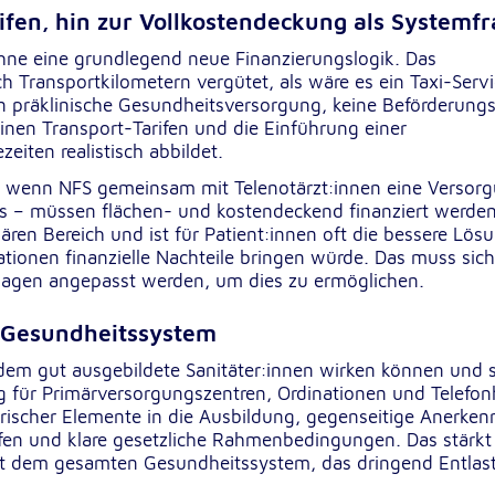
fen, hin zur Vollkostendeckung als Systemf
ohne eine grundlegend neue Finanzierungslogik. Das
Transportkilometern vergütet, als wäre es ein Taxi-Servi
sten präklinische Gesundheitsversorgung, keine Beförderungs
rten
inen Transport-Tarifen und die Einführung einer
eiten realistisch abbildet.
– wenn NFS gemeinsam mit Telenotärzt:innen eine Versor
us – müssen flächen- und kostendeckend finanziert werden
ren Bereich und ist für Patient:innen oft die bessere Lös
ationen finanzielle Nachteile bringen würde. Das muss sic
agen angepasst werden, um dies zu ermöglichen.
e Gesundheitssystem
n dem gut ausgebildete Sanitäter:innen wirken können und s
g für Primärversorgungszentren, Ordinationen und Telefon
rischer Elemente in die Ausbildung, gegenseitige Anerke
en und klare gesetzliche Rahmenbedingungen. Das stärkt
ilft dem gesamten Gesundheitssystem, das dringend Entlas