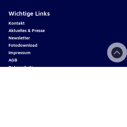
Wichtige Links
Kontakt
Aktuelles & Presse
Newsletter
Fotodownload
Impressum
AGB
Datenschutz
Barrierefreiheit
Haftungsausschluss
Teilnahmebedingungen
Spendenkonto
ERSTE BANK
Name: Johanniter Österreich
IBAN: AT60 2011 1000 0494