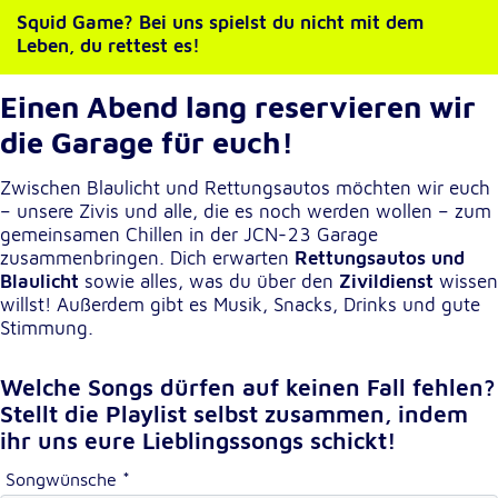
Squid Game? Bei uns spielst du nicht mit dem
Cookie Laufzeit:
Leben, du rettest es!
1 Jahr
Einen Abend lang reservieren wir
Einverständnis-Cookie
die Garage für euch!
Name:
Zwischen Blaulicht und Rettungsautos möchten wir euch
cookie_consent
– unsere Zivis und alle, die es noch werden wollen – zum
gemeinsamen Chillen in der JCN-23 Garage
Zweck:
zusammenbringen. Dich erwarten
Rettungsautos und
Dieser Cookie speichert die ausgewählten
Blaulicht
sowie alles, was du über den
Zivildienst
wissen
Einverständnis-Optionen des Benutzers
willst! Außerdem gibt es Musik, Snacks, Drinks und gute
Cookie Laufzeit:
Stimmung.
1 Jahr
Welche Songs dürfen auf keinen Fall fehlen?
Stellt die Playlist selbst zusammen, indem
Statistik
ihr uns eure Lieblingssongs schickt!
Statistik Cookies erfassen Informationen anonym.
Songwünsche
*
Diese Informationen helfen uns zu verstehen, wie