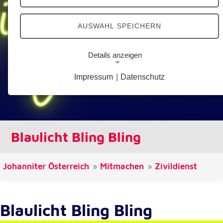
AUSWAHL SPEICHERN
Details anzeigen
Impressum
|
Datenschutz
Notwendige Cookies
Notwendige Cookies ermöglichen grundlegende
Funktionen und sind für die einwandfreie Funktion
der Website erforderlich.
Blaulicht Bling Bling
Google Analytics Opt-Out-Cookie
Name:
Johanniter Österreich
Mitmachen
Zivildienst
gaOptout
Zweck:
Dieser Cookie speichert die gewählte
Blaulicht Bling Bling
Einverständnisoption bezüglich Google Analytics
Opt-Out