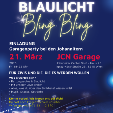
Externe Dienste
Um Inhalte von Videoplattformen und
Kartendiensten anzeigen zu können, werden von
diesen externen Diensten Cookies gesetzt.
YouTube
Anbieter:
Google LLC
Zweck:
Einbinden und Anzeigen von Videos
Google Maps
Name:
NID