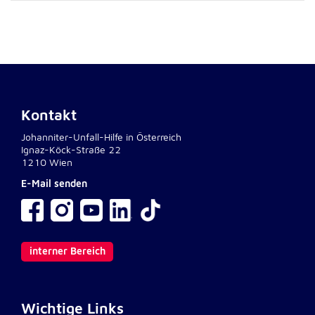
Anbieter:
Google LLC
Zweck:
Einbinden von interaktiven Google Karten
Cookie Laufzeit:
6 Monate
Kontakt
Johanniter-Unfall-Hilfe in Österreich
Ignaz-Köck-Straße 22
1210 Wien
E-Mail senden
interner Bereich
Wichtige Links