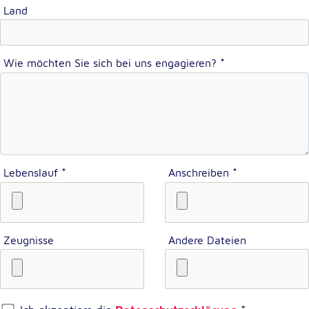
unsere Besucher unsere Website nutzen.
Land
Google Analytics
Wie möchten Sie sich bei uns engagieren?
*
Name:
_ga, _gid, _gac_gb_
Anbieter:
Google LLC
Zweck:
Erhebung von Statistiken zur Website-Nutzung
Lebenslauf
*
Anschreiben
*
Cookie Laufzeit:
24 Stunden - 2 Jahre
Zeugnisse
Andere Dateien
Google Tag Manager
Anbieter:
Google LLC