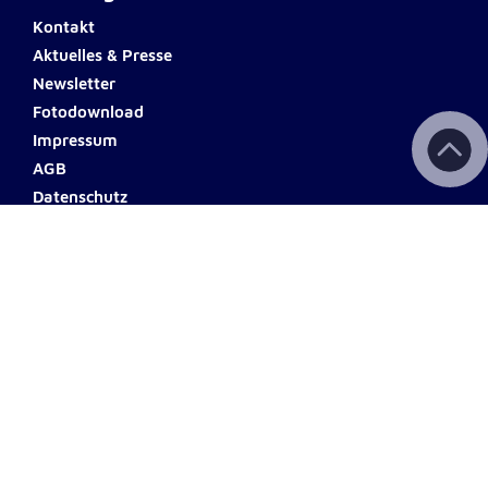
Kontakt
Aktuelles & Presse
Newsletter
Fotodownload
Impressum
AGB
Datenschutz
Barrierefreiheit
Haftungsausschluss
Teilnahmebedingungen
Spendenkonto
ERSTE BANK
Name: Johanniter Österreich
IBAN: AT60 2011 1000 0494
0555