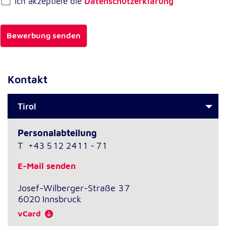
Ich akzeptiere die
Datenschutzerklärung
*
Externe Dienste
Bewerbung senden
Um Inhalte von Videoplattformen und
Kartendiensten anzeigen zu können, werden von
diesen externen Diensten Cookies gesetzt.
Kontakt
YouTube
Anbieter:
Tirol
Google LLC
Personalabteilung
Zweck:
T
+43 512 2411 - 71
Einbinden und Anzeigen von Videos
E-Mail senden
Google Maps
Josef-Wilberger-Straße 37
Name:
6020
Innsbruck
NID
vCard