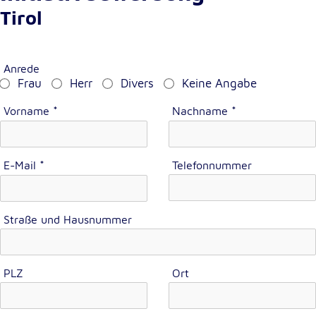
Tirol
Cookie Laufzeit:
1 Jahr
Anrede
Einverständnis-Cookie
Frau
Herr
Divers
Keine Angabe
Name:
Vorname
*
Nachname
*
cookie_consent
Zweck:
E-Mail
*
Telefonnummer
Dieser Cookie speichert die ausgewählten
Einverständnis-Optionen des Benutzers
Cookie Laufzeit:
1 Jahr
Straße und Hausnummer
PLZ
Ort
Statistik
Statistik Cookies erfassen Informationen anonym.
Diese Informationen helfen uns zu verstehen, wie