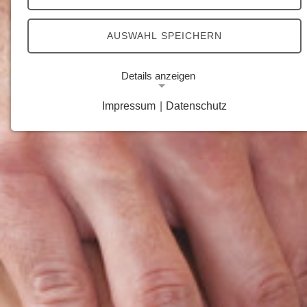
AUSWAHL SPEICHERN
Details anzeigen
Impressum
|
Datenschutz
Notwendige Cookies
Notwendige Cookies ermöglichen grundlegende
Funktionen und sind für die einwandfreie Funktion
der Website erforderlich.
Google Analytics Opt-Out-Cookie
Name:
gaOptout
Zweck:
Dieser Cookie speichert die gewählte
Einverständnisoption bezüglich Google Analytics
Opt-Out