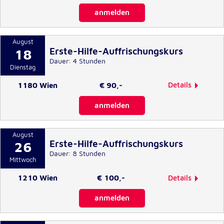
Anbieter:
Google LLC
anmelden
Zweck:
Einbinden von interaktiven Google Karten
August
Erste-Hilfe-Auffrischungskurs
18
Cookie Laufzeit:
Dauer: 4 Stunden
Dienstag
6 Monate
Details
1180 Wien
€ 90,-
Google Maps ist deaktiviert.
Zum Anzeigen bitte die Cookie-Einstellungen anpassen.
anmelden
Google Maps erlauben
August
Erste-Hilfe-Auffrischungskurs
26
Dauer: 8 Stunden
Mittwoch
Details
1210 Wien
€ 100,-
Google Maps ist deaktiviert.
Zum Anzeigen bitte die Cookie-Einstellungen anpassen.
anmelden
Ort
Thimiggasse 57
Google Maps erlauben
1180 Wien