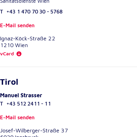
Sanitätsdienste Wien
Cookie Laufzeit:
T
+43 1 470 70 30 - 5768
1 Jahr
E-Mail senden
Einverständnis-Cookie
Ignaz-Köck-Straße 22
1210
Wien
Name:
vCard
cookie_consent
Zweck:
Dieser Cookie speichert die ausgewählten
Einverständnis-Optionen des Benutzers
Tirol
Cookie Laufzeit:
1 Jahr
Manuel Strasser
T
+43 512 2411 - 11
E-Mail senden
Statistik
Statistik Cookies erfassen Informationen anonym.
Josef-Wilberger-Straße 37
Diese Informationen helfen uns zu verstehen, wie