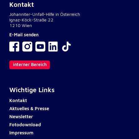
Kontakt
Johanniter-Unfall-Hilfe in Österreich
Externe Dienste
Ignaz-Köck-Straße 22
Um Inhalte von Videoplattformen und
1210 Wien
Kartendiensten anzeigen zu können, werden von
E-Mail senden
diesen externen Diensten Cookies gesetzt.
YouTube
interner Bereich
Anbieter:
Google LLC
Zweck:
Wichtige Links
Einbinden und Anzeigen von Videos
Kontakt
Google Maps
Aktuelles & Presse
Newsletter
Name:
Fotodownload
NID
Impressum