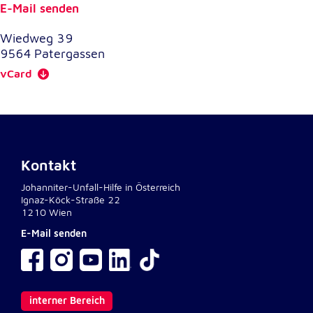
E-Mail senden
Externe Dienste
Wiedweg 39
9564
Patergassen
Um Inhalte von Videoplattformen und
Kartendiensten anzeigen zu können, werden von
vCard
diesen externen Diensten Cookies gesetzt.
YouTube
Anbieter:
Google LLC
Kontakt
Johanniter-Unfall-Hilfe in Österreich
Zweck:
Ignaz-Köck-Straße 22
Einbinden und Anzeigen von Videos
1210 Wien
E-Mail senden
Google Maps
Name:
NID
interner Bereich