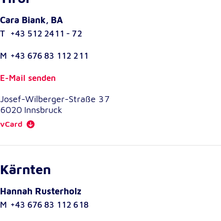
unsere Besucher unsere Website nutzen.
Cara Biank, BA
Google Analytics
T
+43 512 2411 - 72
Name:
M
+43 676 83 112 211
_ga, _gid, _gac_gb_
E-Mail senden
Anbieter:
Google LLC
Josef-Wilberger-Straße 37
Zweck:
6020
Innsbruck
Erhebung von Statistiken zur Website-Nutzung
vCard
Cookie Laufzeit:
24 Stunden - 2 Jahre
Kärnten
Google Tag Manager
Hannah Rusterholz
Anbieter:
M
+43 676 83 112 618
Google LLC