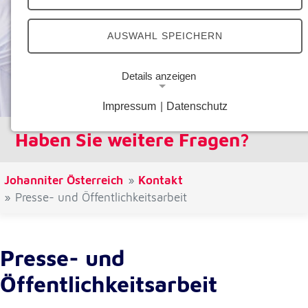
AUSWAHL SPEICHERN
Details anzeigen
Impressum
|
Datenschutz
Notwendige Cookies
Haben Sie weitere Fragen?
Notwendige Cookies ermöglichen grundlegende
Funktionen und sind für die einwandfreie Funktion
der Website erforderlich.
Johanniter Österreich
Kontakt
Google Analytics Opt-Out-Cookie
Presse- und Öffentlichkeitsarbeit
Name:
gaOptout
Presse- und
Zweck:
Öffentlichkeitsarbeit
Dieser Cookie speichert die gewählte
Einverständnisoption bezüglich Google Analytics
Opt-Out