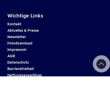
Anbieter:
Google LLC
Zweck:
Wichtige Links
Einbinden von interaktiven Google Karten
Kontakt
Cookie Laufzeit:
Aktuelles & Presse
6 Monate
Newsletter
Fotodownload
Impressum
AGB
Datenschutz
Barrierefreiheit
Haftungsausschluss
Teilnahmebedingungen
Spendenkonto
ERSTE BANK
Name: Johanniter Österreich