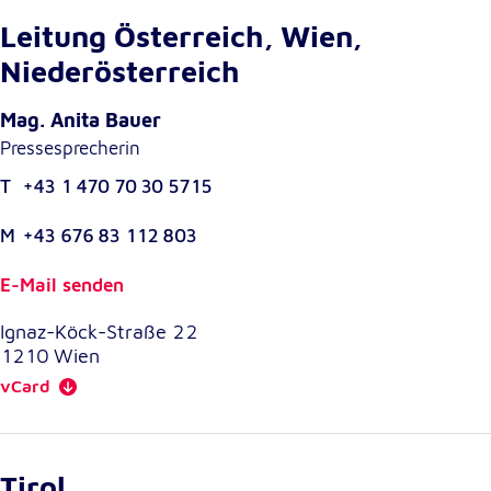
Leitung Österreich, Wien,
Cookie Laufzeit:
1 Jahr
Niederösterreich
Mag. Anita Bauer
Einverständnis-Cookie
Pressesprecherin
Name:
T
+43 1 470 70 30 5715
cookie_consent
M
+43 676 83 112 803
Zweck:
Dieser Cookie speichert die ausgewählten
Einverständnis-Optionen des Benutzers
E-Mail senden
Cookie Laufzeit:
Ignaz-Köck-Straße 22
1 Jahr
1210
Wien
vCard
Statistik
Statistik Cookies erfassen Informationen anonym.
Tirol
Diese Informationen helfen uns zu verstehen, wie