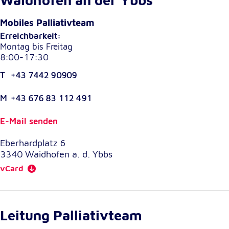
Waidhofen an der Ybbs
Cookie Laufzeit:
Mobiles Palliativteam
1 Jahr
Erreichbarkeit:
Montag bis Freitag
8:00-17:30
Einverständnis-Cookie
T
+43 7442 90909
Name:
cookie_consent
M
+43 676 83 112 491
Zweck:
Dieser Cookie speichert die ausgewählten
E-Mail senden
Einverständnis-Optionen des Benutzers
Eberhardplatz 6
Cookie Laufzeit:
3340
Waidhofen a. d. Ybbs
1 Jahr
vCard
Statistik
Leitung Palliativteam
Statistik Cookies erfassen Informationen anonym.
Diese Informationen helfen uns zu verstehen, wie