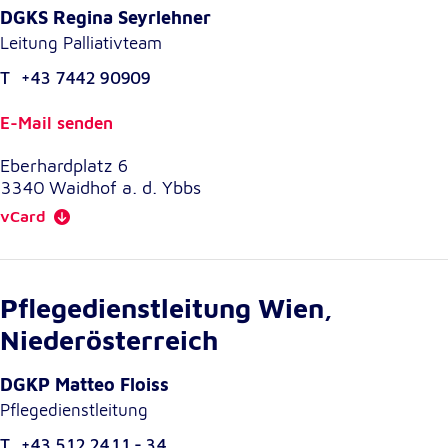
unsere Besucher unsere Website nutzen.
DGKS Regina Seyrlehner
Leitung Palliativteam
Google Analytics
T
+43 7442 90909
Name:
_ga, _gid, _gac_gb_
E-Mail senden
Anbieter:
Eberhardplatz 6
Google LLC
3340
Waidhof a. d. Ybbs
vCard
Zweck:
Erhebung von Statistiken zur Website-Nutzung
Cookie Laufzeit:
24 Stunden - 2 Jahre
Pflegedienstleitung Wien,
Niederösterreich
Google Tag Manager
DGKP Matteo Floiss
Anbieter:
Pflegedienstleitung
Google LLC
T
+43 512 2411 - 34