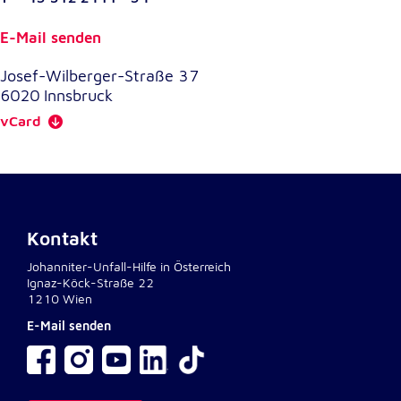
E-Mail senden
Externe Dienste
Um Inhalte von Videoplattformen und
Josef-Wilberger-Straße 37
Kartendiensten anzeigen zu können, werden von
6020
Innsbruck
diesen externen Diensten Cookies gesetzt.
vCard
YouTube
Anbieter:
Google LLC
Kontakt
Zweck:
Einbinden und Anzeigen von Videos
Johanniter-Unfall-Hilfe in Österreich
Ignaz-Köck-Straße 22
1210 Wien
Google Maps
E-Mail senden
Name:
NID