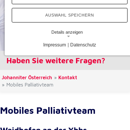
AUSWAHL SPEICHERN
Details anzeigen
Impressum
|
Datenschutz
Notwendige Cookies
Notwendige Cookies ermöglichen grundlegende
Haben Sie weitere Fragen?
Funktionen und sind für die einwandfreie Funktion
der Website erforderlich.
Johanniter Österreich
Kontakt
Google Analytics Opt-Out-Cookie
Mobiles Palliativteam
Name:
gaOptout
Mobiles Palliativteam
Zweck:
Dieser Cookie speichert die gewählte
Einverständnisoption bezüglich Google Analytics
Opt-Out