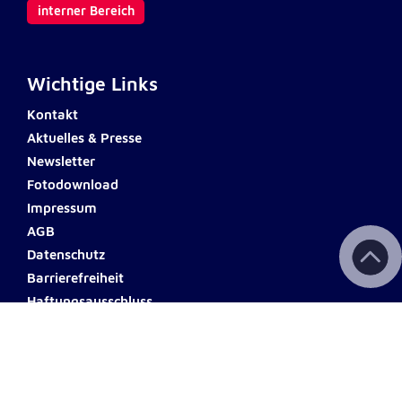
Anbieter:
interner Bereich
Google LLC
Zweck:
Einbinden von interaktiven Google Karten
Wichtige Links
Cookie Laufzeit:
Kontakt
6 Monate
Aktuelles & Presse
Newsletter
Fotodownload
Impressum
AGB
Datenschutz
Barrierefreiheit
Haftungsausschluss
Teilnahmebedingungen
Spendenkonto