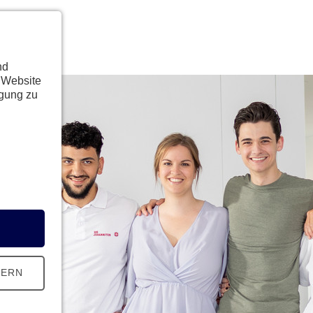
nd
 Website
ügung zu
HERN