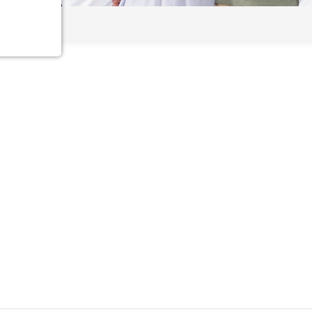
nst
ionen
e