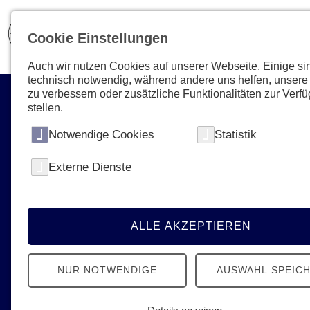
Cookie Einstellungen
Auch wir nutzen Cookies auf unserer Webseite. Einige si
technisch notwendig, während andere uns helfen, unsere
zu verbessern oder zusätzliche Funktionalitäten zur Verf
stellen.
Notwendige Cookies
Statistik
Haben Sie weitere
Externe Dienste
Fragen?
Wir sind für Sie da und helfen Ihnen
ALLE AKZEPTIEREN
weiter - von A bis Z.
NUR NOTWENDIGE
AUSWAHL SPEIC