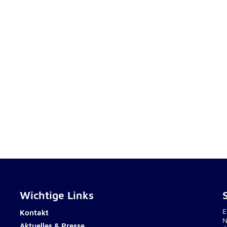
lten
rs
e
ucher
Wichtige Links
-
E
Kontakt
N
Aktuelles & Presse