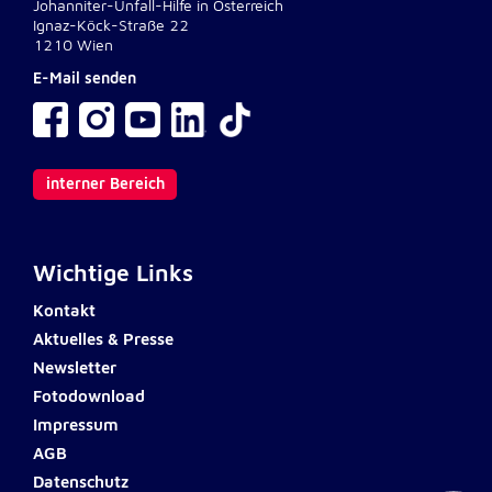
Johanniter-Unfall-Hilfe in Österreich
Ignaz-Köck-Straße 22
1210 Wien
Externe Dienste
E-Mail senden
Um Inhalte von Videoplattformen und
Kartendiensten anzeigen zu können, werden von
diesen externen Diensten Cookies gesetzt.
YouTube
interner Bereich
Anbieter:
Google LLC
Wichtige Links
Zweck:
Kontakt
Einbinden und Anzeigen von Videos
Aktuelles & Presse
Newsletter
Google Maps
Fotodownload
Impressum
Name:
NID
AGB
Datenschutz