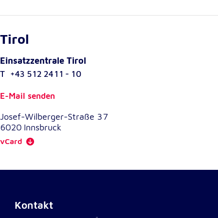
unsere Besucher unsere Website nutzen.
Google Analytics
Tirol
Name:
_ga, _gid, _gac_gb_
Einsatzzentrale Tirol
T
+43 512 2411 - 10
Anbieter:
Google LLC
E-Mail senden
Zweck:
Erhebung von Statistiken zur Website-Nutzung
Josef-Wilberger-Straße 37
6020
Innsbruck
Cookie Laufzeit:
vCard
24 Stunden - 2 Jahre
Google Tag Manager
Anbieter:
Kontakt
Google LLC