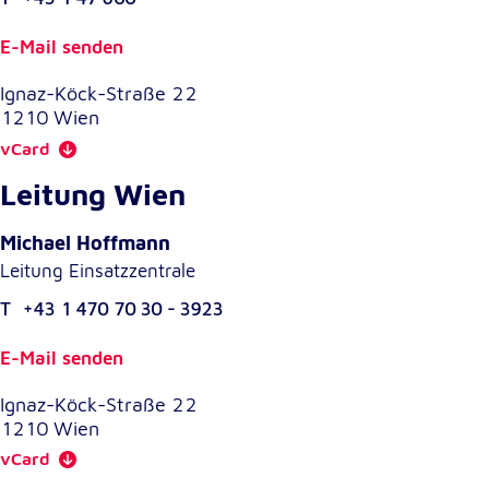
Cookie Laufzeit:
E-Mail senden
1 Jahr
Ignaz-Köck-Straße 22
1210
Wien
Einverständnis-Cookie
vCard
Name:
Leitung Wien
cookie_consent
Zweck:
Michael Hoffmann
Dieser Cookie speichert die ausgewählten
Leitung Einsatzzentrale
Einverständnis-Optionen des Benutzers
T
+43 1 470 70 30 - 3923
Cookie Laufzeit:
1 Jahr
E-Mail senden
Ignaz-Köck-Straße 22
1210
Wien
Statistik
Statistik Cookies erfassen Informationen anonym.
vCard
Diese Informationen helfen uns zu verstehen, wie