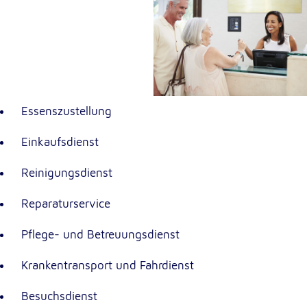
unsere Besucher unsere Website nutzen.
Google Analytics
Name:
_ga, _gid, _gac_gb_
Anbieter:
Essenszustellung
Google LLC
Einkaufsdienst
Zweck:
Erhebung von Statistiken zur Website-Nutzung
Reinigungsdienst
Cookie Laufzeit:
Reparaturservice
24 Stunden - 2 Jahre
Pflege- und Betreuungsdienst
Google Tag Manager
Krankentransport und Fahrdienst
Anbieter:
Google LLC
Besuchsdienst