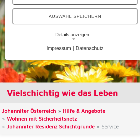
AUSWAHL SPEICHERN
Details anzeigen
Impressum
|
Datenschutz
Notwendige Cookies
Notwendige Cookies ermöglichen grundlegende
Funktionen und sind für die einwandfreie Funktion
der Website erforderlich.
Google Analytics Opt-Out-Cookie
Vielschichtig wie das Leben
Name:
gaOptout
Johanniter Österreich
Hilfe & Angebote
Wohnen mit Sicherheitsnetz
Zweck:
Johanniter Residenz Schichtgründe
Service
Dieser Cookie speichert die gewählte
Einverständnisoption bezüglich Google Analytics
Opt-Out