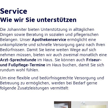
Cookie Laufzeit:
Service
1 Jahr
Wie wir Sie unterstützen
Einverständnis-Cookie
Die Johanniter bieten Unterstützung in alltäglichen
Dingen sowie Beratung in sozialen und pflegerischen
Name:
Belangen. Unser
Apothekenservice
ermöglicht eine
cookie_consent
unkomplizierte und schnelle Versorgung ganz nach Ihren
Bedürfnissen. Damit Sie keine weiten Wege auf sich
Zweck:
nehmen müssen, bieten wir auch zweimal monatlich eine
Dieser Cookie speichert die ausgewählten
Arzt-Sprechstunde
im Haus. Sie können auch
Friseur-
Einverständnis-Optionen des Benutzers
und Fußpflege-Termine
im Haus buchen, damit Sie sich
rundum wohl fühlen.
Cookie Laufzeit:
1 Jahr
Um eine flexible und bedürfnisgerechte Versorgung und
Betreuung zu ermöglichen, werden bei Bedarf gerne
folgende Zusatzleistungen vermittelt:
Statistik
Statistik Cookies erfassen Informationen anonym.
Diese Informationen helfen uns zu verstehen, wie