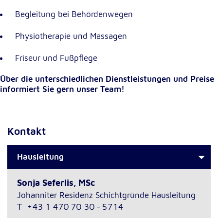
Begleitung bei Behördenwegen
Externe Dienste
Physiotherapie und Massagen
Um Inhalte von Videoplattformen und
Kartendiensten anzeigen zu können, werden von
Friseur und Fußpflege
diesen externen Diensten Cookies gesetzt.
Über die unterschiedlichen Dienstleistungen und Preise
YouTube
informiert Sie gern unser Team!
Anbieter:
Google LLC
Kontakt
Zweck:
Einbinden und Anzeigen von Videos
Hausleitung
Google Maps
Sonja Seferlis, MSc
Name:
Johanniter Residenz Schichtgründe Hausleitung
NID
T
+43 1 470 70 30 - 5714