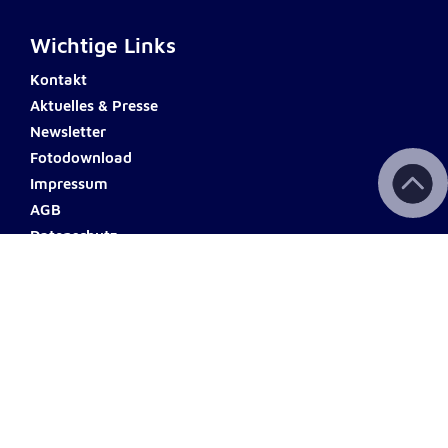
Wichtige Links
Kontakt
Aktuelles & Presse
Newsletter
Fotodownload
Impressum
AGB
Datenschutz
Barrierefreiheit
Haftungsausschluss
Teilnahmebedingungen
Spendenkonto
ERSTE BANK
Name: Johanniter Österreich
IBAN: AT60 2011 1000 0494