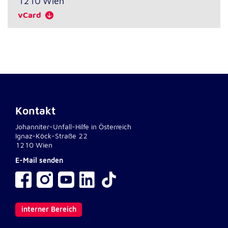
1210
Wien
Anbieter:
Google LLC
vCard
Zweck:
Einbinden von interaktiven Google Karten
Cookie Laufzeit:
6 Monate
Kontakt
Johanniter-Unfall-Hilfe in Österreich
Ignaz-Köck-Straße 22
1210 Wien
E-Mail senden
interner Bereich