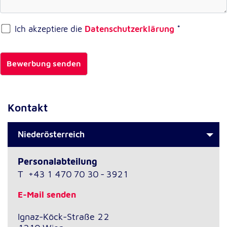
Externe Dienste
Ich akzeptiere die
Datenschutzerklärung
*
Um Inhalte von Videoplattformen und
Kartendiensten anzeigen zu können, werden von
diesen externen Diensten Cookies gesetzt.
Bewerbung senden
YouTube
Kontakt
Anbieter:
Google LLC
Niederösterreich
Zweck:
Einbinden und Anzeigen von Videos
Personalabteilung
T
+43 1 470 70 30 - 3921
Google Maps
E-Mail senden
Name:
NID
Ignaz-Köck-Straße 22