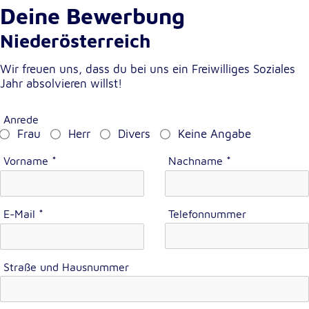
Deine Bewerbung
Cookie Laufzeit:
Niederösterreich
1 Jahr
Wir freuen uns, dass du bei uns ein Freiwilliges Soziales
Einverständnis-Cookie
Jahr absolvieren willst!
Name:
Anrede
cookie_consent
Frau
Herr
Divers
Keine Angabe
Zweck:
Vorname
*
Nachname
*
Dieser Cookie speichert die ausgewählten
Einverständnis-Optionen des Benutzers
Cookie Laufzeit:
E-Mail
*
Telefonnummer
1 Jahr
Straße und Hausnummer
Statistik
Statistik Cookies erfassen Informationen anonym.
Diese Informationen helfen uns zu verstehen, wie