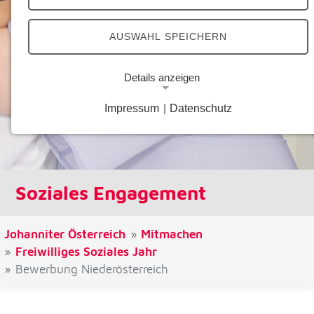
AUSWAHL SPEICHERN
Details anzeigen
Impressum
|
Datenschutz
Notwendige Cookies
Notwendige Cookies ermöglichen grundlegende
Funktionen und sind für die einwandfreie Funktion
der Website erforderlich.
Soziales Engagement
Google Analytics Opt-Out-Cookie
Name:
Johanniter Österreich
Mitmachen
gaOptout
Freiwilliges Soziales Jahr
Bewerbung Niederösterreich
Zweck:
Dieser Cookie speichert die gewählte
Einverständnisoption bezüglich Google Analytics
Opt-Out