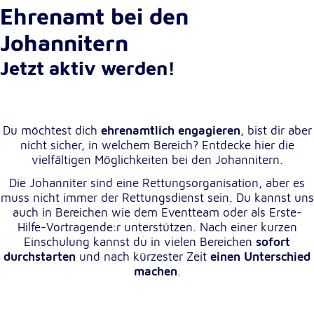
Ehrenamt bei den
Cookie Laufzeit:
Johannitern
1 Jahr
Jetzt aktiv werden!
Einverständnis-Cookie
Name:
cookie_consent
Du möchtest dich
ehrenamtlich engagieren
, bist dir aber
nicht sicher, in welchem Bereich? Entdecke hier die
Zweck:
vielfältigen Möglichkeiten bei den Johannitern.
Dieser Cookie speichert die ausgewählten
Einverständnis-Optionen des Benutzers
Die Johanniter sind eine Rettungsorganisation, aber es
muss nicht immer der Rettungsdienst sein. Du kannst uns
Cookie Laufzeit:
auch in Bereichen wie dem Eventteam oder als Erste-
1 Jahr
Hilfe-Vortragende:r unterstützen. Nach einer kurzen
Einschulung kannst du in vielen Bereichen
sofort
durchstarten
und nach kürzester Zeit
einen Unterschied
machen
.
Statistik
Statistik Cookies erfassen Informationen anonym.
Diese Informationen helfen uns zu verstehen, wie