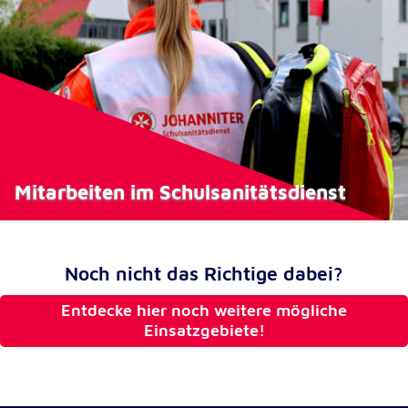
Anbieter:
Google LLC
Zweck:
Einbinden von interaktiven Google Karten
Cookie Laufzeit:
6 Monate
Mitarbeiten im Schulsani­tätsdienst
Noch nicht das Richtige dabei?
Entdecke hier noch weitere mögliche
Einsatzgebiete!