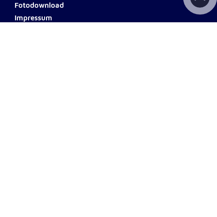
Fotodownload
Impressum
AGB
Datenschutz
Barrierefreiheit
Haftungsausschluss
Teilnahmebedingungen
Spendenkonto
ERSTE BANK
Name: Johanniter Österreich
IBAN: AT60 2011 1000 0494
0555