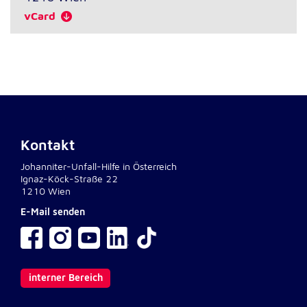
Anbieter:
Google LLC
vCard
Zweck:
Einbinden von interaktiven Google Karten
Cookie Laufzeit:
6 Monate
Kontakt
Johanniter-Unfall-Hilfe in Österreich
Ignaz-Köck-Straße 22
1210 Wien
E-Mail senden
interner Bereich