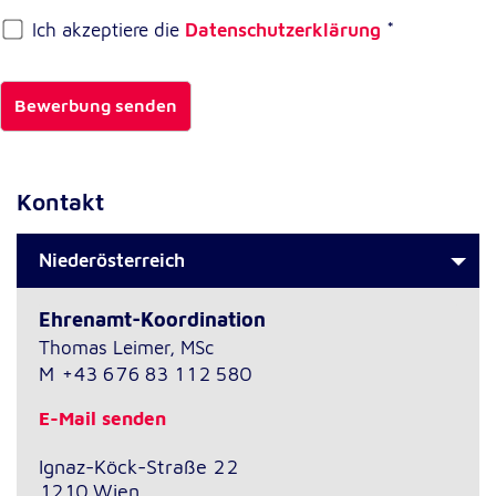
Ich akzeptiere die
Datenschutzerklärung
*
Externe Dienste
Um Inhalte von Videoplattformen und
Bewerbung senden
Kartendiensten anzeigen zu können, werden von
diesen externen Diensten Cookies gesetzt.
YouTube
Kontakt
Anbieter:
Google LLC
Niederösterreich
Zweck:
Ehrenamt-Koordination
Einbinden und Anzeigen von Videos
Thomas Leimer, MSc
M
+43 676 83 112 580
Google Maps
E-Mail senden
Name:
NID
Ignaz-Köck-Straße 22
1210
Wien