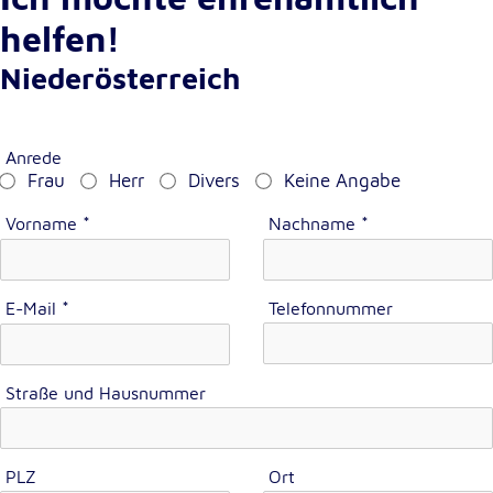
helfen!
Cookie Laufzeit:
1 Jahr
Niederösterreich
Einverständnis-Cookie
Anrede
Name:
Frau
Herr
Divers
Keine Angabe
cookie_consent
Vorname
*
Nachname
*
Zweck:
Dieser Cookie speichert die ausgewählten
Einverständnis-Optionen des Benutzers
E-Mail
*
Telefonnummer
Cookie Laufzeit:
1 Jahr
Straße und Hausnummer
Statistik
Statistik Cookies erfassen Informationen anonym.
PLZ
Ort
Diese Informationen helfen uns zu verstehen, wie