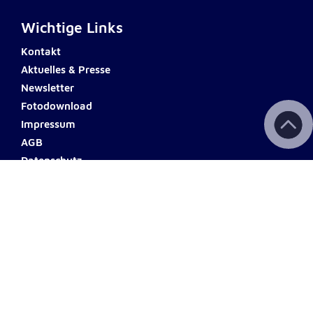
Wichtige Links
Kontakt
Aktuelles & Presse
Newsletter
Fotodownload
Impressum
AGB
Datenschutz
Barrierefreiheit
Haftungsausschluss
Teilnahmebedingungen
Spendenkonto
ERSTE BANK
Name: Johanniter Österreich
IBAN: AT60 2011 1000 0494