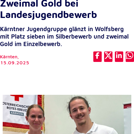
Zweimal Gold bei
Cookie Laufzeit:
Landesjugendbewerb
1 Jahr
Kärntner Jugendgruppe glänzt in Wolfsberg
Einverständnis-Cookie
mit Platz sieben im Silberbewerb und zweimal
Gold im Einzelbewerb.
Name:
cookie_consent
Kärnten,
15.09.2025
Zweck:
Dieser Cookie speichert die ausgewählten
Einverständnis-Optionen des Benutzers
Cookie Laufzeit:
1 Jahr
Statistik
Statistik Cookies erfassen Informationen anonym.
Diese Informationen helfen uns zu verstehen, wie