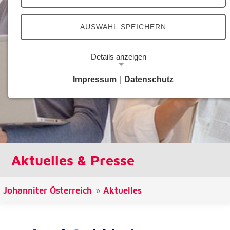
AUSWAHL SPEICHERN
Details anzeigen
Impressum
|
Datenschutz
Notwendige Cookies
Notwendige Cookies ermöglichen grundlegende
Funktionen und sind für die einwandfreie Funktion
der Website erforderlich.
Google Analytics Opt-Out-Cookie
Aktuelles & Presse
Name:
gaOptout
Johanniter Österreich
Aktuelles
Zweck:
Dieser Cookie speichert die gewählte
Einverständnisoption bezüglich Google Analytics
Opt-Out