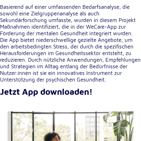
Basierend auf einer umfassenden Bedarfsanalyse, die
sowohl eine Zielgruppenanalyse als auch
Externe Dienste
Sekundärforschung umfasste, wurden in diesem Projekt
Um Inhalte von Videoplattformen und
Maßnahmen identifiziert, die in der WeCare-App zur
Kartendiensten anzeigen zu können, werden von
Förderung der mentalen Gesundheit integriert wurden.
diesen externen Diensten Cookies gesetzt.
Die App bietet niederschwellige gezielte Angebote, um
den arbeitsbedingten Stress, der durch die spezifischen
YouTube
Herausforderungen im Gesundheitssektor entsteht, zu
reduzieren. Durch nützliche Anwendungen, Empfehlungen
Anbieter:
und Strategien im Alltag entlang der Bedürfnisse der
Google LLC
Nutzer:innen ist sie ein innovatives Instrument zur
Unterstützung der psychischen Gesundheit.
Zweck:
Jetzt App downloaden!
Einbinden und Anzeigen von Videos
Google Maps
Name:
NID