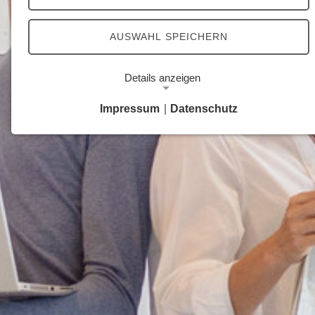
AUSWAHL SPEICHERN
Details anzeigen
Impressum
|
Datenschutz
Notwendige Cookies
Notwendige Cookies ermöglichen grundlegende
Funktionen und sind für die einwandfreie Funktion
der Website erforderlich.
Google Analytics Opt-Out-Cookie
Name:
gaOptout
Zweck:
Dieser Cookie speichert die gewählte
Einverständnisoption bezüglich Google Analytics
Opt-Out