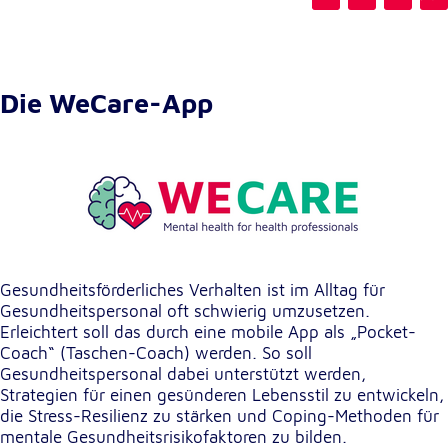
unsere Besucher unsere Website nutzen.
Google Analytics
Die WeCare-App
Name:
_ga, _gid, _gac_gb_
Anbieter:
Google LLC
Zweck:
Erhebung von Statistiken zur Website-Nutzung
Cookie Laufzeit:
Gesundheitsförderliches Verhalten ist im Alltag für
24 Stunden - 2 Jahre
Gesundheitspersonal oft schwierig umzusetzen.
Erleichtert soll das durch eine mobile App als „Pocket-
Coach“ (Taschen-Coach) werden. So soll
Google Tag Manager
Gesundheitspersonal dabei unterstützt werden,
Strategien für einen gesünderen Lebensstil zu entwickeln,
Anbieter:
die Stress-Resilienz zu stärken und Coping-Methoden für
Google LLC
mentale Gesundheitsrisikofaktoren zu bilden.