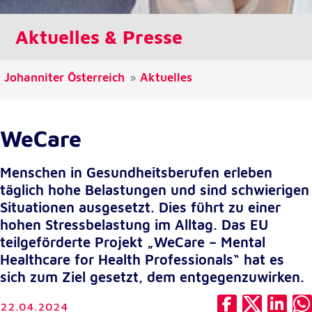
Cookie Laufzeit:
Aktuelles & Presse
1 Jahr
Johanniter Österreich
Aktuelles
Einverständnis-Cookie
Name:
cookie_consent
WeCare
Zweck:
Dieser Cookie speichert die ausgewählten
Menschen in Gesundheitsberufen erleben
Einverständnis-Optionen des Benutzers
täglich hohe Belastungen und sind schwierigen
Cookie Laufzeit:
Situationen ausgesetzt. Dies führt zu einer
1 Jahr
hohen Stressbelastung im Alltag. Das EU
teilgeförderte Projekt „WeCare – Mental
Healthcare for Health Professionals“ hat es
Statistik
sich zum Ziel gesetzt, dem entgegenzuwirken.
Statistik Cookies erfassen Informationen anonym.
Diese Informationen helfen uns zu verstehen, wie
22.04.2024