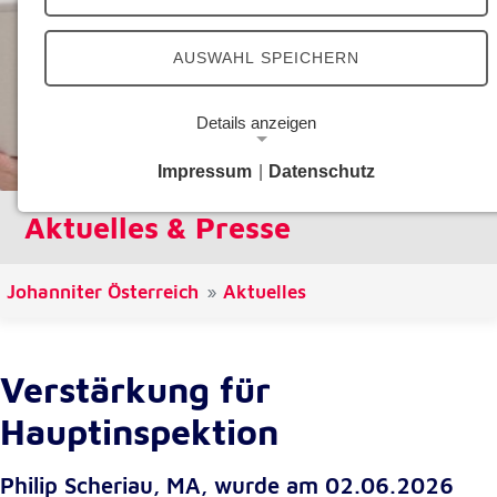
AUSWAHL SPEICHERN
Details anzeigen
Impressum
|
Datenschutz
Notwendige Cookies
Notwendige Cookies ermöglichen grundlegende
Aktuelles & Presse
Funktionen und sind für die einwandfreie Funktion
der Website erforderlich.
Johanniter Österreich
Aktuelles
Google Analytics Opt-Out-Cookie
Name:
Verstärkung für
gaOptout
Hauptinspektion
Zweck:
Dieser Cookie speichert die gewählte
Einverständnisoption bezüglich Google Analytics
Philip Scheriau, MA, wurde am 02.06.2026
Opt-Out