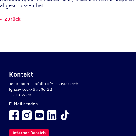
abgeschlossen hat.
Externe Dienste
Zurück
Um Inhalte von Videoplattformen und
Kartendiensten anzeigen zu können, werden von
diesen externen Diensten Cookies gesetzt.
YouTube
Anbieter:
Google LLC
Kontakt
Zweck:
Johanniter-Unfall-Hilfe in Österreich
Einbinden und Anzeigen von Videos
Ignaz-Köck-Straße 22
1210 Wien
E-Mail senden
Google Maps
Name:
NID
interner Bereich