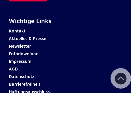
Anbieter:
Google LLC
Zweck:
Wichtige Links
Einbinden von interaktiven Google Karten
Kontakt
Cookie Laufzeit:
Aktuelles & Presse
6 Monate
Newsletter
Fotodownload
Impressum
AGB
Datenschutz
Barrierefreiheit
Haftungsausschluss
Teilnahmebedingungen
Spendenkonto
ERSTE BANK
Name: Johanniter Österreich