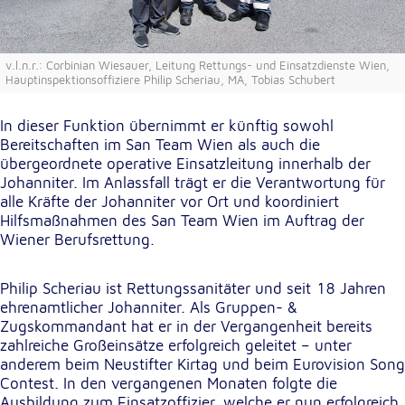
unsere Besucher unsere Website nutzen.
Google Analytics
v.l.n.r.: Corbinian Wiesauer, Leitung Rettungs- und Einsatzdienste Wien,
Hauptinspektionsoffiziere Philip Scheriau, MA, Tobias Schubert
Name:
_ga, _gid, _gac_gb_
In dieser Funktion übernimmt er künftig sowohl
Bereitschaften im San Team Wien als auch die
Anbieter:
Google LLC
übergeordnete operative Einsatzleitung innerhalb der
Johanniter. Im Anlassfall trägt er die Verantwortung für
Zweck:
alle Kräfte der Johanniter vor Ort und koordiniert
Erhebung von Statistiken zur Website-Nutzung
Hilfsmaßnahmen des San Team Wien im Auftrag der
Wiener Berufsrettung.
Cookie Laufzeit:
24 Stunden - 2 Jahre
Philip Scheriau ist Rettungssanitäter und seit 18 Jahren
ehrenamtlicher Johanniter. Als Gruppen- &
Google Tag Manager
Zugskommandant hat er in der Vergangenheit bereits
zahlreiche Großeinsätze erfolgreich geleitet – unter
Anbieter:
anderem beim Neustifter Kirtag und beim Eurovision Song
Google LLC
Contest. In den vergangenen Monaten folgte die
Ausbildung zum Einsatzoffizier, welche er nun erfolgreich