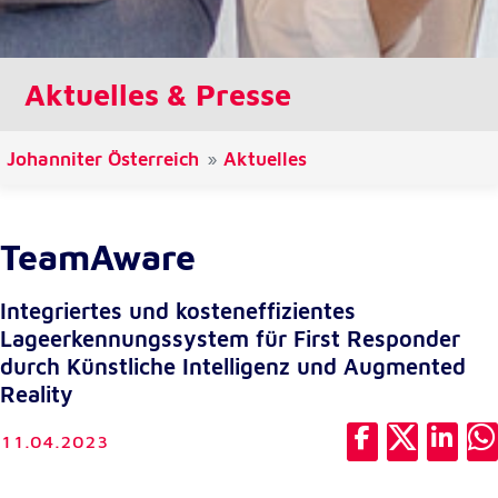
Cookie Laufzeit:
1 Jahr
Aktuelles & Presse
Einverständnis-Cookie
Johanniter Österreich
Aktuelles
Name:
cookie_consent
Zweck:
TeamAware
Dieser Cookie speichert die ausgewählten
Einverständnis-Optionen des Benutzers
Integriertes und kosteneffizientes
Cookie Laufzeit:
Lageerkennungssystem für First Responder
1 Jahr
durch Künstliche Intelligenz und Augmented
Reality
Statistik
11.04.2023
Statistik Cookies erfassen Informationen anonym.
Diese Informationen helfen uns zu verstehen, wie