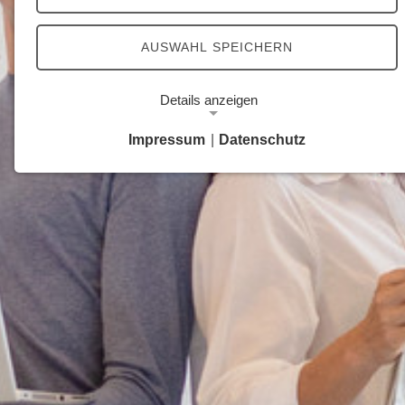
AUSWAHL SPEICHERN
Details anzeigen
Impressum
|
Datenschutz
Notwendige Cookies
Notwendige Cookies ermöglichen grundlegende
Funktionen und sind für die einwandfreie Funktion
der Website erforderlich.
Google Analytics Opt-Out-Cookie
Name:
gaOptout
Zweck:
Dieser Cookie speichert die gewählte
Einverständnisoption bezüglich Google Analytics
Opt-Out