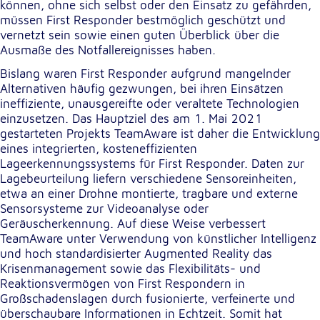
können, ohne sich selbst oder den Einsatz zu gefährden,
müssen First Responder bestmöglich geschützt und
vernetzt sein sowie einen guten Überblick über die
Externe Dienste
Ausmaße des Notfallereignisses haben.
Um Inhalte von Videoplattformen und
Kartendiensten anzeigen zu können, werden von
Bislang waren First Responder aufgrund mangelnder
diesen externen Diensten Cookies gesetzt.
Alternativen häufig gezwungen, bei ihren Einsätzen
ineffiziente, unausgereifte oder veraltete Technologien
einzusetzen. Das Hauptziel des am 1. Mai 2021
YouTube
gestarteten Projekts TeamAware ist daher die Entwicklung
eines integrierten, kosteneffizienten
Anbieter:
Lageerkennungssystems für First Responder. Daten zur
Google LLC
Lagebeurteilung liefern verschiedene Sensoreinheiten,
Zweck:
etwa an einer Drohne montierte, tragbare und externe
Einbinden und Anzeigen von Videos
Sensorsysteme zur Videoanalyse oder
Geräuscherkennung. Auf diese Weise verbessert
TeamAware unter Verwendung von künstlicher Intelligenz
Google Maps
und hoch standardisierter Augmented Reality das
Krisenmanagement sowie das Flexibilitäts- und
Name:
Reaktionsvermögen von First Respondern in
NID
Großschadenslagen durch fusionierte, verfeinerte und
überschaubare Informationen in Echtzeit. Somit hat