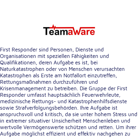
unsere Besucher unsere Website nutzen.
Google Analytics
Name:
_ga, _gid, _gac_gb_
First Responder sind Personen, Dienste und
Anbieter:
Google LLC
Organisationen mit speziellen Fähigkeiten und
Qualifikationen, deren Aufgabe es ist, bei
Zweck:
Naturkatastrophen oder von Menschen verursachten
Erhebung von Statistiken zur Website-Nutzung
Katastrophen als Erste am Notfallort einzutreffen,
Rettungsmaßnahmen durchzuführen und
Cookie Laufzeit:
Krisenmanagement zu betreiben. Die Gruppe der First
24 Stunden - 2 Jahre
Responder umfasst hauptsächlich Feuerwehrleute,
medizinische Rettungs- und Katastrophenhilfsdienste
sowie Strafverfolgungsbehörden. Ihre Aufgabe ist
Google Tag Manager
anspruchsvoll und kritisch, da sie unter hohem Stress und
in extremer situativer Unsicherheit Menschenleben und
Anbieter:
wertvolle Vermögenswerte schützen und retten. Um ihrer
Google LLC
Aufgabe möglichst effizient und effektiv nachgehen zu