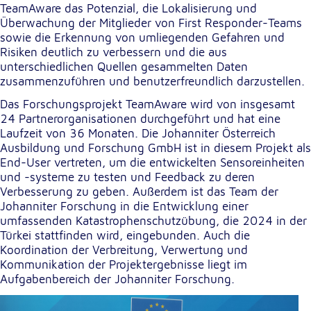
Anbieter:
TeamAware das Potenzial, die Lokalisierung und
Google LLC
Überwachung der Mitglieder von First Responder-Teams
sowie die Erkennung von umliegenden Gefahren und
Zweck:
Risiken deutlich zu verbessern und die aus
Einbinden von interaktiven Google Karten
unterschiedlichen Quellen gesammelten Daten
zusammenzuführen und benutzerfreundlich darzustellen.
Cookie Laufzeit:
6 Monate
Das Forschungsprojekt TeamAware wird von insgesamt
24 Partnerorganisationen durchgeführt und hat eine
Laufzeit von 36 Monaten. Die Johanniter Österreich
Ausbildung und Forschung GmbH ist in diesem Projekt als
End-User vertreten, um die entwickelten Sensoreinheiten
und -systeme zu testen und Feedback zu deren
Verbesserung zu geben. Außerdem ist das Team der
Johanniter Forschung in die Entwicklung einer
umfassenden Katastrophenschutzübung, die 2024 in der
Türkei stattfinden wird, eingebunden. Auch die
Koordination der Verbreitung, Verwertung und
Kommunikation der Projektergebnisse liegt im
Aufgabenbereich der Johanniter Forschung.