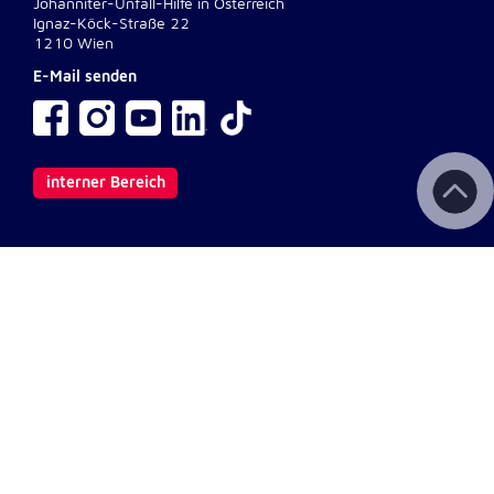
Johanniter-Unfall-Hilfe in Österreich
Ignaz-Köck-Straße 22
1210 Wien
E-Mail senden
interner Bereich
Wichtige Links
Kontakt
Aktuelles & Presse
Newsletter
Fotodownload
Impressum
AGB
Datenschutz