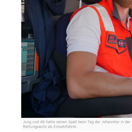
Dieser Cookie speichert die ausgewäh
Zweck:
Einverständnis-Optionen des Benutze
1 Jahr
Cookie Laufzeit:
Statistik
Statistik Cookies erfassen Informationen anonym. Dies
Informationen helfen uns zu verstehen, wie unsere Bes
unsere Website nutzen.
Google Analytics
_ga, _gid, _gac_gb_
Name:
Google LLC
Anbieter:
Erhebung von Statistiken zur Website
Zweck:
Nutzung
Jung und Alt hatte seinen Spaß beim Tag der Johanniter in der
Rettungsauto als Einsatzfahrer.
24 Stunden - 2 Jahre
Cookie Laufzeit: