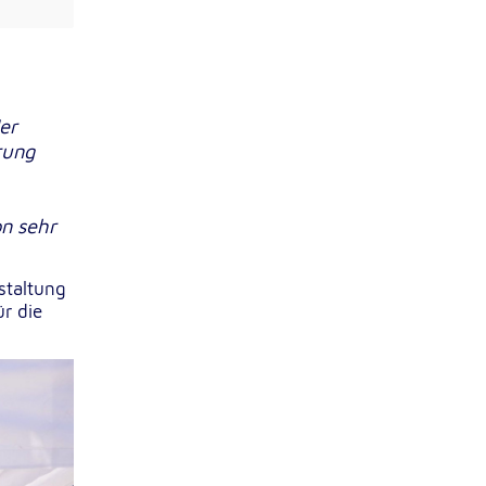
er
rung
on sehr
staltung
ür die