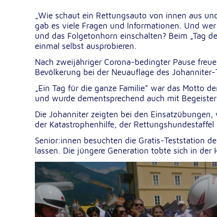
„Wie schaut ein Rettungsauto von innen aus und
gab es viele Fragen und Informationen. Und wer 
Google Tag Manager
und das Folgetonhorn einschalten? Beim „Tag de
einmal selbst ausprobieren.
Google LLC
Anbieter:
Nach zweijähriger Corona-bedingter Pause freuen
Bevölkerung bei der Neuauflage des Johanniter-
Externe Dienste
„Ein Tag für die ganze Familie“ war das Motto 
und wurde dementsprechend auch mit Begeist
Um Inhalte von Videoplattformen und Kartendiensten
anzeigen zu können, werden von diesen externen Dien
Die Johanniter zeigten bei den Einsatzübungen,
Cookies gesetzt.
der Katastrophenhilfe, der Rettungshundestaffel 
Senior:innen besuchten die Gratis-Teststation d
YouTube
lassen. Die jüngere Generation tobte sich in der 
Google LLC
Anbieter:
Einbinden und Anzeigen von Videos
Zweck:
Google Maps