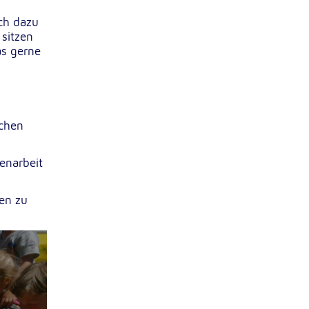
ch dazu
 sitzen
as gerne
ochen
enarbeit
fen zu