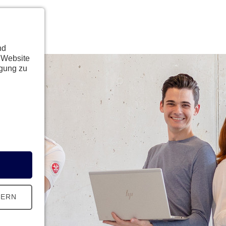
nd
 Website
ügung zu
HERN