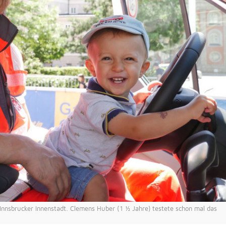
lten
rs
e
ucher
-
 Innsbrucker Innenstadt. Clemens Huber (1 ½ Jahre) testete schon mal das