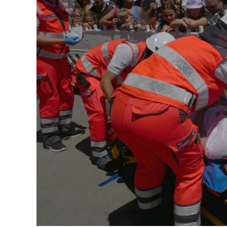
NID
Name:
Google LLC
Anbieter:
Einbinden von interaktiven Google Ka
Zweck:
6 Monate
Cookie Laufzeit: