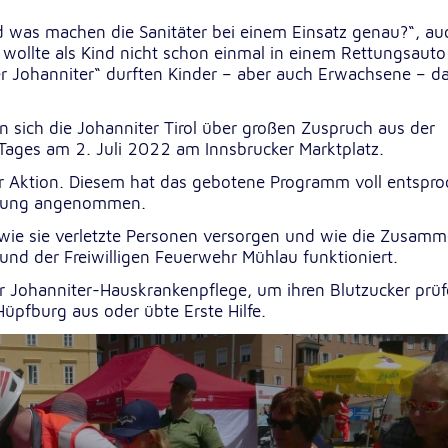
 was machen die Sanitäter bei einem Einsatz genau?“, au
wollte als Kind nicht schon einmal in einem Rettungsauto
r Johanniter“ durften Kinder – aber auch Erwachsene – d
 sich die Johanniter Tirol über großen Zuspruch aus der
Tages am 2. Juli 2022 am Innsbrucker Marktplatz.
der Aktion. Diesem hat das gebotene Programm voll entspr
erung angenommen.
sten
 wie sie verletzte Personen versorgen und wie die Zusamm
und der Freiwilligen Feuerwehr Mühlau funktioniert.
er Johanniter-Hauskrankenpflege, um ihren Blutzucker prü
Hüpfburg aus oder übte Erste Hilfe.