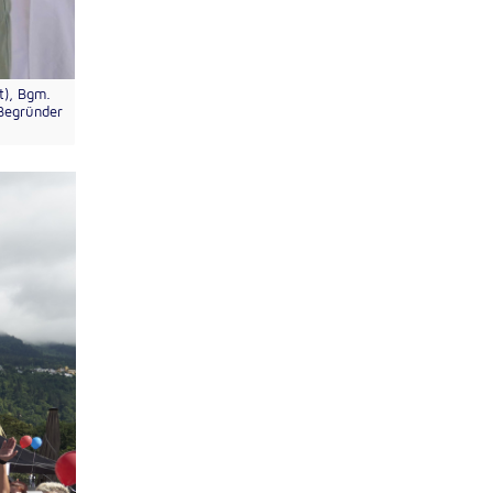
t), Bgm.
(Begründer