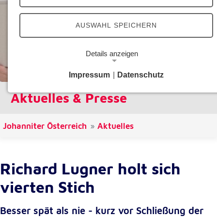
AUSWAHL SPEICHERN
Details anzeigen
Impressum
|
Datenschutz
Notwendige Cookies
Aktuelles & Presse
Notwendige Cookies ermöglichen grundlegende
Funktionen und sind für die einwandfreie Funktion
der Website erforderlich.
Johanniter Österreich
Aktuelles
Google Analytics Opt-Out-Cookie
Name:
Richard Lugner holt sich
gaOptout
vierten Stich
Zweck:
Dieser Cookie speichert die gewählte
Einverständnisoption bezüglich Google Analytics
Besser spät als nie - kurz vor Schließung der
Opt-Out