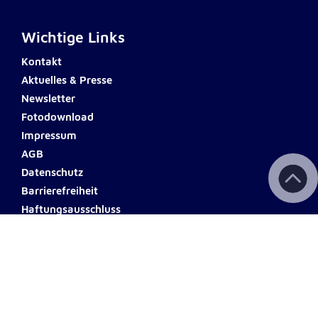
Anbieter:
Google LLC
Wichtige Links
Zweck:
Einbinden von interaktiven Google Karten
Kontakt
Aktuelles & Presse
Cookie Laufzeit:
Newsletter
6 Monate
Fotodownload
Impressum
AGB
Datenschutz
Barrierefreiheit
Haftungsausschluss
Teilnahmebedingungen
Spendenkonto
ERSTE BANK
Name: Johanniter Österreich
IBAN: AT60 2011 1000 0494