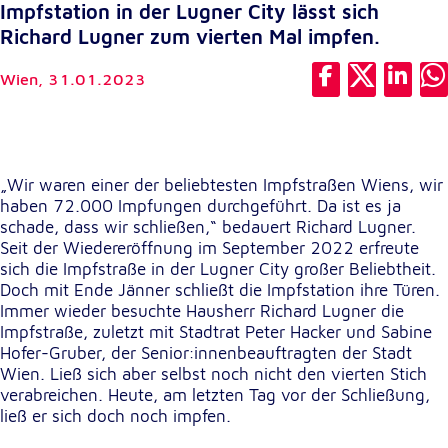
Impfstation in der Lugner City lässt sich
Cookie Laufzeit:
Richard Lugner zum vierten Mal impfen.
1 Jahr
Wien,
31.01.2023
Einverständnis-Cookie
Name:
cookie_consent
„Wir waren einer der beliebtesten Impfstraßen Wiens, wir
haben 72.000 Impfungen durchgeführt. Da ist es ja
Zweck:
schade, dass wir schließen,“ bedauert Richard Lugner.
Dieser Cookie speichert die ausgewählten
Seit der Wiedereröffnung im September 2022 erfreute
Einverständnis-Optionen des Benutzers
sich die Impfstraße in der Lugner City großer Beliebtheit.
Doch mit Ende Jänner schließt die Impfstation ihre Türen.
Cookie Laufzeit:
Immer wieder besuchte Hausherr Richard Lugner die
1 Jahr
Impfstraße, zuletzt mit Stadtrat Peter Hacker und Sabine
Hofer-Gruber, der Senior:innenbeauftragten der Stadt
Wien. Ließ sich aber selbst noch nicht den vierten Stich
Statistik
verabreichen. Heute, am letzten Tag vor der Schließung,
ließ er sich doch noch impfen.
Statistik Cookies erfassen Informationen anonym.
Diese Informationen helfen uns zu verstehen, wie