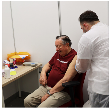
unsere Besucher unsere Website nutzen.
Google Analytics
Name:
_ga, _gid, _gac_gb_
Anbieter:
Google LLC
Zweck:
Erhebung von Statistiken zur Website-Nutzung
Cookie Laufzeit:
24 Stunden - 2 Jahre
Google Tag Manager
Anbieter:
Google LLC