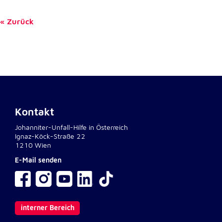
Zurück
Externe Dienste
Um Inhalte von Videoplattformen und
Kartendiensten anzeigen zu können, werden von
diesen externen Diensten Cookies gesetzt.
YouTube
Anbieter:
Kontakt
Google LLC
Johanniter-Unfall-Hilfe in Österreich
Zweck:
Ignaz-Köck-Straße 22
Einbinden und Anzeigen von Videos
1210 Wien
E-Mail senden
Google Maps
Name:
NID
interner Bereich