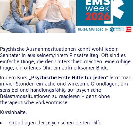
unsere Besucher unsere Website nutzen.
Google Analytics
Name:
_ga, _gid, _gac_gb_
Anbieter:
Psychische Ausnahmesituationen kennt wohl jede:r
Google LLC
Sanitäter:in aus seinem/ihrem Einsatzalltag. Oft sind es
einfache Dinge, die den Unterschied machen: eine ruhige
Zweck:
Frage, ein offenes Ohr, ein aufmerksamer Blick.
Erhebung von Statistiken zur Website-Nutzung
In dem Kurs
„Psychische Erste Hilfe für jeden"
lernt man
Cookie Laufzeit:
in vier Stunden einfache und wirksame Grundlagen, um
24 Stunden - 2 Jahre
sensibel und handlungsfähig auf psychische
Belastungssituationen zu reagieren – ganz ohne
therapeutische Vorkenntnisse.
Google Tag Manager
Kursinhalte:
Anbieter:
Grundlagen der psychischen Ersten Hilfe
Google LLC