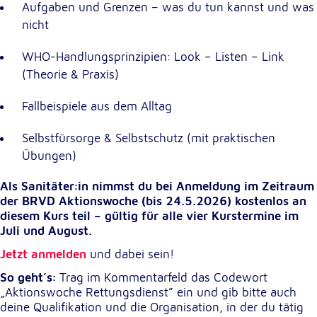
Aufgaben und Grenzen – was du tun kannst und was
nicht
Externe Dienste
WHO-Handlungsprinzipien: Look – Listen – Link
Um Inhalte von Videoplattformen und
Kartendiensten anzeigen zu können, werden von
(Theorie & Praxis)
diesen externen Diensten Cookies gesetzt.
Fallbeispiele aus dem Alltag
YouTube
Selbstfürsorge & Selbstschutz (mit praktischen
Anbieter:
Übungen)
Google LLC
Als Sanitäter:in nimmst du bei Anmeldung im Zeitraum
Zweck:
der BRVD Aktionswoche (bis 24.5.2026) kostenlos an
Einbinden und Anzeigen von Videos
diesem Kurs teil – gültig für alle vier Kurstermine im
Juli und August.
Google Maps
Jetzt anmelden
und dabei sein!
Name:
So geht’s:
Trag im Kommentarfeld das Codewort
NID
„Aktionswoche Rettungsdienst” ein und gib bitte auch
deine Qualifikation und die Organisation, in der du tätig