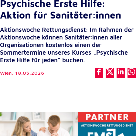
Psychische Erste Hilfe:
Cookie Laufzeit:
Aktion für Sanitäter:innen
1 Jahr
Aktionswoche Rettungsdienst: Im Rahmen der
Einverständnis-Cookie
Aktionswoche können Sanitäter:innen aller
Organisationen kostenlos einen der
Name:
Sommertermine unseres Kurses „Psychische
cookie_consent
Erste Hilfe für jeden“ buchen.
Zweck:
Dieser Cookie speichert die ausgewählten
Wien,
18.05.2026
Einverständnis-Optionen des Benutzers
Cookie Laufzeit:
1 Jahr
Statistik
Statistik Cookies erfassen Informationen anonym.
Diese Informationen helfen uns zu verstehen, wie