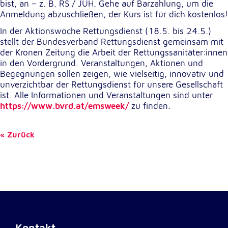
Anbieter:
bist, an – z. B. RS / JUH. Gehe auf Barzahlung, um die
Google LLC
Anmeldung abzuschließen, der Kurs ist für dich kostenlos!
In der Aktionswoche Rettungsdienst (18.5. bis 24.5.)
Zweck:
Einbinden von interaktiven Google Karten
stellt der Bundesverband Rettungsdienst gemeinsam mit
der Kronen Zeitung die Arbeit der Rettungssanitäter:innen
Cookie Laufzeit:
in den Vordergrund. Veranstaltungen, Aktionen und
6 Monate
Begegnungen sollen zeigen, wie vielseitig, innovativ und
unverzichtbar der Rettungsdienst für unsere Gesellschaft
ist. Alle Informationen und Veranstaltungen sind unter
https://www.bvrd.at/emsweek/
zu finden.
Zurück