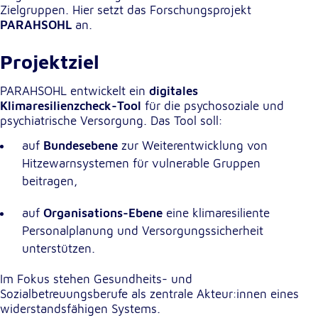
Zielgruppen. Hier setzt das Forschungsprojekt
PARAHSOHL
an.
Externe Dienste
Um Inhalte von Videoplattformen und
Projektziel
Kartendiensten anzeigen zu können, werden von
diesen externen Diensten Cookies gesetzt.
PARAHSOHL entwickelt ein
digitales
Klimaresilienzcheck-Tool
für die psychosoziale und
YouTube
psychiatrische Versorgung. Das Tool soll:
auf
Bundesebene
zur Weiterentwicklung von
Anbieter:
Hitzewarnsystemen für vulnerable Gruppen
Google LLC
beitragen,
Zweck:
Einbinden und Anzeigen von Videos
auf
Organisations-Ebene
eine klimaresiliente
Personalplanung und Versorgungssicherheit
Google Maps
unterstützen.
Name:
Im Fokus stehen Gesundheits- und
NID
Sozialbetreuungsberufe als zentrale Akteur:innen eines
widerstandsfähigen Systems.