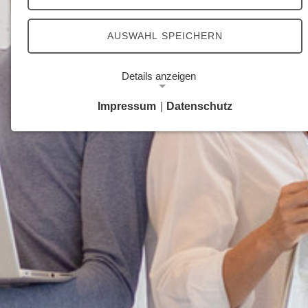
AUSWAHL SPEICHERN
Details anzeigen
Impressum
|
Datenschutz
Notwendige Cookies
Notwendige Cookies ermöglichen grundlegende
Funktionen und sind für die einwandfreie Funktion
der Website erforderlich.
Google Analytics Opt-Out-Cookie
Name:
gaOptout
Zweck:
Dieser Cookie speichert die gewählte
Einverständnisoption bezüglich Google Analytics
Opt-Out