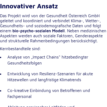
Anbieter:
Innovativer Ansatz
Google LLC
Zweck:
Das Projekt wird von der Gesundheit Österreich GmbH
Einbinden von interaktiven Google Karten
geleitet und koordiniert und verbindet Klima-, Wetter-,
Gesundheits- und soziodemografische Daten und folgt
Cookie Laufzeit:
einem
bio-psycho-sozialen Modell
. Neben medizinischen
6 Monate
Aspekten werden auch soziale Faktoren, Genderaspekte
und strukturelle Rahmenbedingungen berücksichtigt.
Kernbestandteile sind:
Analyse von „Impact Chains“ hitzebedingter
Gesundheitsfolgen
Entwicklung von Resilienz-Szenarien für akute
Hitzewellen und langfristige Klimatrends
Co-kreative Einbindung von Betroffenen und
Fachpersonal