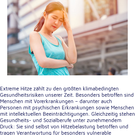
unsere Besucher unsere Website nutzen.
Google Analytics
Name:
_ga, _gid, _gac_gb_
Anbieter:
Google LLC
Zweck:
Erhebung von Statistiken zur Website-Nutzung
Cookie Laufzeit:
Extreme Hitze zählt zu den größten klimabedingten
24 Stunden - 2 Jahre
Gesundheitsrisiken unserer Zeit. Besonders betroffen sind
Menschen mit Vorerkrankungen – darunter auch
Personen mit psychischen Erkrankungen sowie Menschen
Google Tag Manager
mit intellektuellen Beeinträchtigungen. Gleichzeitig stehen
Gesundheits- und Sozialberufe unter zunehmendem
Anbieter:
Druck: Sie sind selbst von Hitzebelastung betroffen und
Google LLC
tragen Verantwortung für besonders vulnerable