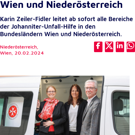
Wien und Niederösterreich
Cookie Laufzeit:
1 Jahr
Karin Zeiler-Fidler leitet ab sofort alle Bereiche
der Johanniter-Unfall-Hilfe in den
Bundesländern Wien und Niederösterreich.
Einverständnis-Cookie
Niederösterreich,
Name:
Wien,
20.02.2024
cookie_consent
Zweck:
Dieser Cookie speichert die ausgewählten
Einverständnis-Optionen des Benutzers
Cookie Laufzeit:
1 Jahr
Statistik
Statistik Cookies erfassen Informationen anonym.
Diese Informationen helfen uns zu verstehen, wie