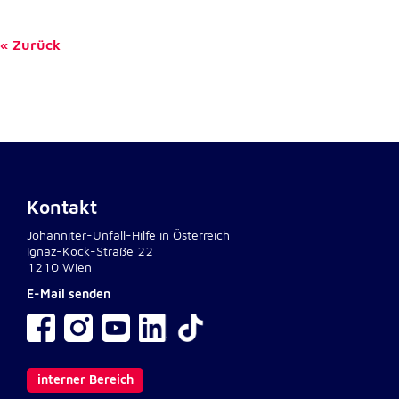
Anbieter:
Google LLC
Zurück
Zweck:
Einbinden von interaktiven Google Karten
Cookie Laufzeit:
6 Monate
Kontakt
Johanniter-Unfall-Hilfe in Österreich
Ignaz-Köck-Straße 22
1210 Wien
E-Mail senden
interner Bereich