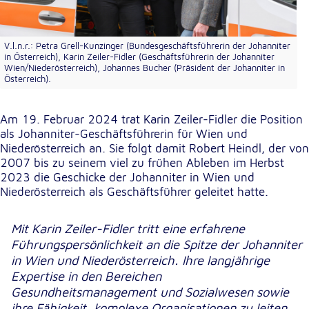
unsere Besucher unsere Website nutzen.
Google Analytics
V.l.n.r.: Petra Grell-Kunzinger (Bundesgeschäftsführerin der Johanniter
in Österreich), Karin Zeiler-Fidler (Geschäftsführerin der Johanniter
Wien/Niederösterreich), Johannes Bucher (Präsident der Johanniter in
Name:
Österreich).
_ga, _gid, _gac_gb_
Anbieter:
Am 19. Februar 2024 trat Karin Zeiler-Fidler die Position
Google LLC
als Johanniter-Geschäftsführerin für Wien und
Niederösterreich an. Sie folgt damit Robert Heindl, der von
Zweck:
2007 bis zu seinem viel zu frühen Ableben im Herbst
Erhebung von Statistiken zur Website-Nutzung
2023 die Geschicke der Johanniter in Wien und
Niederösterreich als Geschäftsführer geleitet hatte.
Cookie Laufzeit:
24 Stunden - 2 Jahre
Mit Karin Zeiler-Fidler tritt eine erfahrene
Führungspersönlichkeit an die Spitze der Johanniter
Google Tag Manager
in Wien und Niederösterreich. Ihre langjährige
Expertise in den Bereichen
Anbieter:
Google LLC
Gesundheitsmanagement und Sozialwesen sowie
ihre Fähigkeit, komplexe Organisationen zu leiten