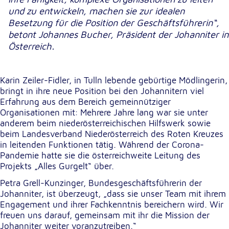
und zu entwickeln, machen sie zur idealen
Besetzung für die Position der Geschäftsführerin“,
Externe Dienste
betont Johannes Bucher, Präsident der Johanniter in
Um Inhalte von Videoplattformen und
Österreich.
Kartendiensten anzeigen zu können, werden von
diesen externen Diensten Cookies gesetzt.
Karin Zeiler-Fidler, in Tulln lebende gebürtige Mödlingerin,
YouTube
bringt in ihre neue Position bei den Johannitern viel
Erfahrung aus dem Bereich gemeinnütziger
Anbieter:
Organisationen mit: Mehrere Jahre lang war sie unter
Google LLC
anderem beim niederösterreichischen Hilfswerk sowie
beim Landesverband Niederösterreich des Roten Kreuzes
Zweck:
in leitenden Funktionen tätig. Während der Corona-
Einbinden und Anzeigen von Videos
Pandemie hatte sie die österreichweite Leitung des
Projekts „Alles Gurgelt“ über.
Google Maps
Petra Grell-Kunzinger, Bundesgeschäftsführerin der
Johanniter, ist überzeugt, „dass sie unser Team mit ihrem
Name:
Engagement und ihrer Fachkenntnis bereichern wird. Wir
NID
freuen uns darauf, gemeinsam mit ihr die Mission der
Johanniter weiter voranzutreiben.“