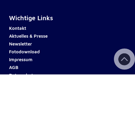
Wichtige Links
Kontakt
Aktuelles & Presse
Newsletter
Fotodownload
Impressum
AGB
Datenschutz
Barrierefreiheit
Haftungsausschluss
Teilnahmebedingungen
Spendenkonto
ERSTE BANK
Name: Johanniter Österreich