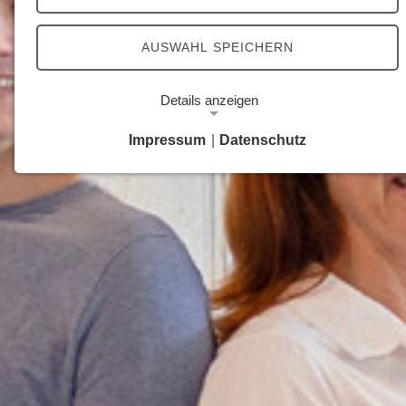
AUSWAHL SPEICHERN
Details anzeigen
Impressum
|
Datenschutz
Notwendige Cookies
Notwendige Cookies ermöglichen grundlegende
Funktionen und sind für die einwandfreie Funktion
der Website erforderlich.
Google Analytics Opt-Out-Cookie
Name:
gaOptout
Zweck:
Dieser Cookie speichert die gewählte
Einverständnisoption bezüglich Google Analytics
Opt-Out