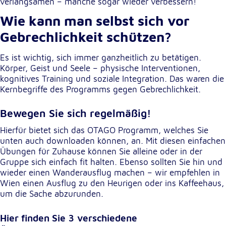
Anbieter:
verlangsamen – manche sogar wieder verbessern!
Google LLC
Wie kann man selbst sich vor
Zweck:
Gebrechlichkeit schützen?
Einbinden von interaktiven Google Karten
Es ist wichtig, sich immer ganzheitlich zu betätigen.
Cookie Laufzeit:
Körper, Geist und Seele – physische Interventionen,
6 Monate
kognitives Training und soziale Integration. Das waren die
Kernbegriffe des Programms gegen Gebrechlichkeit.
Bewegen Sie sich regelmäßig!
Hierfür bietet sich das OTAGO Programm, welches Sie
unten auch downloaden können, an. Mit diesen einfachen
Übungen für Zuhause können Sie alleine oder in der
Gruppe sich einfach fit halten. Ebenso sollten Sie hin und
wieder einen Wanderausflug machen – wir empfehlen in
Wien einen Ausflug zu den Heurigen oder ins Kaffeehaus,
um die Sache abzurunden.
Hier finden Sie 3 verschiedene