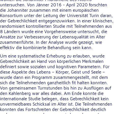
untersuchen. Von Jänner 2016 - April 2020 forschten
die Johanniter zusammen mit einem europäischen
Externe Dienste
Konsortium unter der Leitung der Universität Turin daran,
Um Inhalte von Videoplattformen und
der Gebrechlichkeit entgegenzuwirken. In einer klinischen,
Kartendiensten anzeigen zu können, werden von
randomisiert kontrollierten Studie mit Teilnehmenden aus
diesen externen Diensten Cookies gesetzt.
8 Ländern wurde eine Vorgehensweise untersucht, die
Ansätze zur Verbesserung der Lebensqualität im Alter
zusammenführte. In der Analyse wurde gezeigt, wie
YouTube
effektiv die kombinierte Behandlung sein kann.
Anbieter:
Um eine systematische Erhebung zu erlauben, wurde
Google LLC
Gebrechlichkeit an Hand von körperlichen Merkmalen
definiert sowie sozialen und kognitiven Parametern. Für
Zweck:
diese Aspekte des Lebens – Körper, Geist und Seele –
Einbinden und Anzeigen von Videos
wurde dann ein Programm zusammengestellt, mit dem
sich die Teilnehmenden ganzheitlich fit halten konnten.
Von gemeinsamen Turnstunden bis hin zu Ausflügen auf
Google Maps
den Kahlenberg war alles dabei. Am Ende konnte die
internationale Studie belegen, dass Gebrechlichkeit kein
Name:
unvermeidbares Schicksal im Alter ist. Die Teilnehmenden
NID
konnten das Fortschreiten der Gebrechlichkeit deutlich