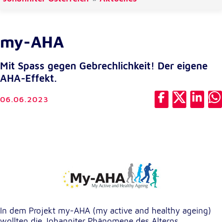
unsere Besucher unsere Website nutzen.
Google Analytics
my-AHA
Name:
_ga, _gid, _gac_gb_
Mit Spass gegen Gebrechlichkeit! Der eigene
AHA-Effekt.
Anbieter:
Google LLC
06.06.2023
Zweck:
Erhebung von Statistiken zur Website-Nutzung
Cookie Laufzeit:
24 Stunden - 2 Jahre
Google Tag Manager
Anbieter:
Google LLC
In dem Projekt my-AHA (my active and healthy ageing)
wollten die Johanniter Phänomene des Alterns