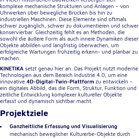
komplexe mechanische Strukturen und Anlagen – von
Uhrwerken über bewegliche Brücken bis hin zu
Externe Dienste
industriellen Maschinen. Diese Elemente sind oftmals
Um Inhalte von Videoplattformen und
schwer zugänglich, schwer zu dokumentieren und schwer
Kartendiensten anzeigen zu können, werden von
konservierbar. Gleichzeitig fehlt es an Methoden, die
diesen externen Diensten Cookies gesetzt.
sowohl die äußere Form als auch innere Dynamiken dieser
Objekte abbilden und langfristig überwachen, um
erfolgreiche Wartungen frühzeitig erkenn- und planbar zu
YouTube
machen.
Anbieter:
KINETIKA
setzt genau hier an: Das Projekt nutzt moderne
Google LLC
Technologien aus dem Bereich Industrie 4.0, um eine
innovative
4D-Digital-Twin-Plattform
zu entwickeln –
Zweck:
ein digitales Abbild, das die Form, Struktur, Funktion und
Einbinden und Anzeigen von Videos
zeitliche Entwicklung komplexer kultureller Objekte
erfasst und dynamisch sichtbar macht.
Google Maps
Projektziele
Name:
Ganzheitliche Erfassung und Visualisierung
NID
mechanisch beweglicher Kulturerbe-Objekte durch