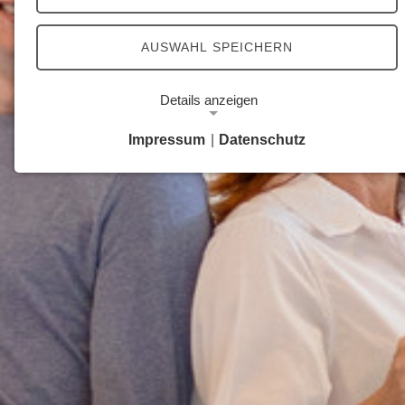
AUSWAHL SPEICHERN
Details anzeigen
Impressum
|
Datenschutz
Notwendige Cookies
Notwendige Cookies ermöglichen grundlegende
Funktionen und sind für die einwandfreie Funktion
der Website erforderlich.
Google Analytics Opt-Out-Cookie
Name:
gaOptout
Zweck:
Dieser Cookie speichert die gewählte
Einverständnisoption bezüglich Google Analytics
Opt-Out