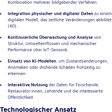
Anbieter:
Kombination mehrerer bildgebender Verfahren.
Google LLC
Integration physischer und digitaler Daten
zu einem
Zweck:
digitalen Modell, das zeitliche Veränderungen abbildet
Einbinden von interaktiven Google Karten
(4D).
Cookie Laufzeit:
6 Monate
Kontinuierliche Überwachung und Analyse
von
Struktur, Umwelteinflüssen und mechanischer
Performance über IoT-Sensorik.
Einsatz von KI-Modellen
, um Zustandsänderungen,
Anomalien oder drohende Schäden frühzeitig zu
erkennen.
Interaktive Nutzung
der Daten für Forschende,
Restaurator:innen, Lehrende und die interessierte
Öffentlichkeit.
Technologischer Ansatz