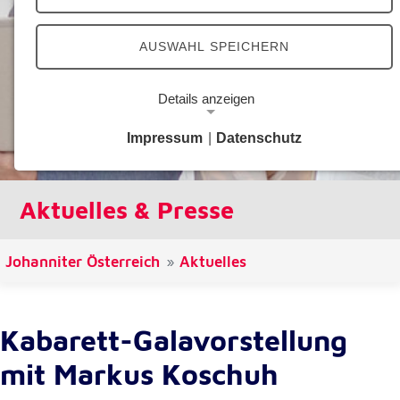
AUSWAHL SPEICHERN
Details anzeigen
Impressum
|
Datenschutz
Notwendige Cookies
Notwendige Cookies ermöglichen grundlegende
Funktionen und sind für die einwandfreie Funktion
Aktuelles & Presse
der Website erforderlich.
Google Analytics Opt-Out-Cookie
Johanniter Österreich
Aktuelles
Name:
gaOptout
Kabarett-Galavorstellung
Zweck:
Dieser Cookie speichert die gewählte
mit Markus Koschuh
Einverständnisoption bezüglich Google Analytics
Opt-Out