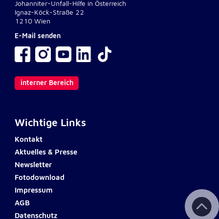
Anbieter:
Johanniter-Unfall-Hilfe in Österreich
Google LLC
Ignaz-Köck-Straße 22
1210 Wien
Zweck:
E-Mail senden
Einbinden von interaktiven Google Karten
Cookie Laufzeit:
6 Monate
interner Bereich
Wichtige Links
Kontakt
Aktuelles & Presse
Newsletter
Fotodownload
Impressum
AGB
Datenschutz