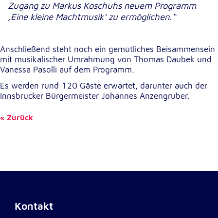
Zugang zu Markus Koschuhs neuem Programm
‚Eine kleine Machtmusik‘ zu ermöglichen.“
Externe Dienste
Um Inhalte von Videoplattformen und
Anschließend steht noch ein gemütliches Beisammensein
Kartendiensten anzeigen zu können, werden von
diesen externen Diensten Cookies gesetzt.
mit musikalischer Umrahmung von Thomas Daubek und
Vanessa Pasolli auf dem Programm.
YouTube
Es werden rund 120 Gäste erwartet, darunter auch der
Innsbrucker Bürgermeister Johannes Anzengruber.
Anbieter:
Google LLC
Zurück
Zweck:
Einbinden und Anzeigen von Videos
Google Maps
Name:
NID
Kontakt