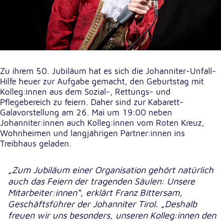
unsere Besucher unsere Website nutzen.
Google Analytics
Name:
_ga, _gid, _gac_gb_
Zu ihrem 50. Jubiläum hat es sich die Johanniter-Unfall-
Anbieter:
Hilfe heuer zur Aufgabe gemacht, den Geburtstag mit
Google LLC
Kolleg:innen aus dem Sozial-, Rettungs- und
Pflegebereich zu feiern. Daher sind zur Kabarett-
Zweck:
Galavorstellung am 26. Mai um 19:00 neben
Erhebung von Statistiken zur Website-Nutzung
Johanniter:innen auch Kolleg:innen vom Roten Kreuz,
Wohnheimen und langjährigen Partner:innen ins
Cookie Laufzeit:
Treibhaus geladen.
24 Stunden - 2 Jahre
„Zum Jubiläum einer Organisation gehört natürlich
Google Tag Manager
auch das Feiern der tragenden Säulen: Unsere
Mitarbeiter:innen“, erklärt Franz Bittersam,
Anbieter:
Geschäftsführer der Johanniter Tirol. „Deshalb
Google LLC
freuen wir uns besonders, unseren Kolleg:innen den