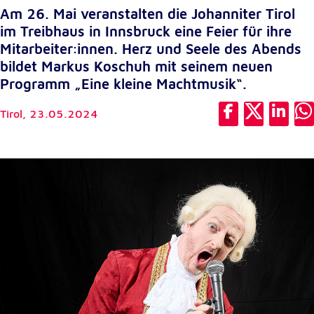
Am 26. Mai veranstalten die Johanniter Tirol
Cookie Laufzeit:
im Treibhaus in Innsbruck eine Feier für ihre
1 Jahr
Mitarbeiter:innen. Herz und Seele des Abends
bildet Markus Koschuh mit seinem neuen
Einverständnis-Cookie
Programm „Eine kleine Machtmusik“.
Name:
Tirol,
23.05.2024
cookie_consent
Zweck:
Dieser Cookie speichert die ausgewählten
Einverständnis-Optionen des Benutzers
Cookie Laufzeit:
1 Jahr
Statistik
Statistik Cookies erfassen Informationen anonym.
Diese Informationen helfen uns zu verstehen, wie