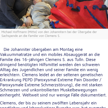
unsere Besucher unsere Website nutzen.
Google Analytics
Name:
_ga, _gid, _gac_gb_
Michael Hoffmann (Mitte) von den Johannitern bei der Übergabe der
Sachspende an die Familie von Clemens S.
Anbieter:
Google LLC
Die Johanniter übergaben am Montag eine
Zweck:
Vakuummatratze und ein mobiles Absauggerät an die
Erhebung von Statistiken zur Website-Nutzung
Familie des 16-jährigen Clemens S. aus Tulln. Diese
dringend benötigten Hilfsmittel werden den schweren
Cookie Laufzeit:
Alltag des Jugendlichen und seiner Familie ein wenig
24 Stunden - 2 Jahre
erleichtern. Clemens leidet an der seltenen genetischen
Erkrankung PEPD (Paroxysmal Extreme Pain Disorder /
Paroxysmale Extreme Schmerzstörung), die mit starken
Google Tag Manager
Schmerzen und unkontrollierten Muskelbewegungen
einhergeht. Weltweit sind nur wenige Fälle dokumentiert.
Anbieter:
Google LLC
Clemens, der bis zu seinem zwölften Lebensjahr ein