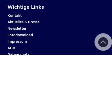
Wichtige Links
Kontakt
Aktuelles & Presse
Newsletter
Fotodownload
Impressum
AGB
Datenschutz
Barrierefreiheit
Haftungsausschluss
Teilnahmebedingungen
Spendenkonto
ERSTE BANK
Name: Johanniter Österreich
IBAN: AT60 2011 1000 0494
0555