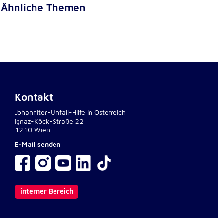
Anbieter:
Ähnliche Themen
Google LLC
Zweck:
Einbinden von interaktiven Google Karten
Cookie Laufzeit:
6 Monate
Kontakt
Johanniter-Unfall-Hilfe in Österreich
Ignaz-Köck-Straße 22
1210 Wien
E-Mail senden
interner Bereich