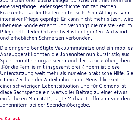
sportlicher und lebenslustiger Bursche war, hat nunmehr
eine vierjährige Leidensgeschichte mit zahlreichen
Krankenhausaufenthalten hinter sich. Sein Alltag ist von
Externe Dienste
intensiver Pflege geprägt: Er kann nicht mehr sitzen, wird
Um Inhalte von Videoplattformen und
über eine Sonde ernährt und verbringt die meiste Zeit im
Kartendiensten anzeigen zu können, werden von
Pflegebett. Jeder Ortswechsel ist mit großem Aufwand
diesen externen Diensten Cookies gesetzt.
und erheblichen Schmerzen verbunden.
Die dringend benötigte Vakuummatratze und ein mobiles
YouTube
Absauggerät konnten die Johanniter nun kurzfristig aus
Spendenmitteln organisieren und der Familie übergeben.
Anbieter:
„Für die Familie mit insgesamt drei Kindern ist diese
Google LLC
Unterstützung weit mehr als nur eine praktische Hilfe. Sie
ist ein Zeichen der Anteilnahme und Menschlichkeit in
Zweck:
einer schwierigen Lebenssituation und für Clemens ist
Einbinden und Anzeigen von Videos
diese Sachspende ein wertvoller Beitrag zu einer etwas
einfacheren Mobilität“, sagte Michael Hoffmann von den
Johannitern bei der Spendenübergabe.
Google Maps
Name:
Zurück
NID