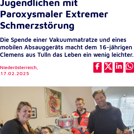
Jugendlichen mit
Cookie Laufzeit:
Paroxysmaler Extremer
1 Jahr
Schmerzstörung
Einverständnis-Cookie
Die Spende einer Vakuummatratze und eines
Name:
mobilen Absauggeräts macht dem 16-jährigen
cookie_consent
Clemens aus Tulln das Leben ein wenig leichter.
Zweck:
Niederösterreich,
Dieser Cookie speichert die ausgewählten
17.02.2025
Einverständnis-Optionen des Benutzers
Cookie Laufzeit:
1 Jahr
Statistik
Statistik Cookies erfassen Informationen anonym.
Diese Informationen helfen uns zu verstehen, wie