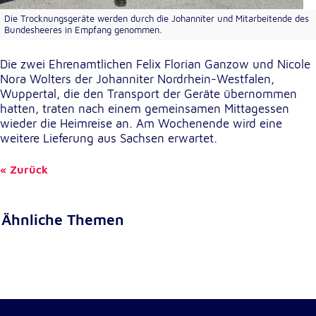
Anbieter:
Google LLC
Die Trocknungsgeräte werden durch die Johanniter und Mitarbeitende des
Bundesheeres in Empfang genommen.
Zweck:
Einbinden von interaktiven Google Karten
Die zwei Ehrenamtlichen Felix Florian Ganzow und Nicole
Nora Wolters der Johanniter Nordrhein-Westfalen,
Cookie Laufzeit:
Wuppertal, die den Transport der Geräte übernommen
6 Monate
hatten, traten nach einem gemeinsamen Mittagessen
wieder die Heimreise an. Am Wochenende wird eine
weitere Lieferung aus Sachsen erwartet.
Zurück
Ähnliche Themen