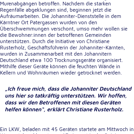
Murenabgängen betroffen. Nachdem die starken
unsere Besucher unsere Website nutzen.
Regenfälle abgeklungen sind, beginnen jetzt die
Aufräumarbeiten. Die Johanniter-Dienststelle in dem
Google Analytics
Kärntner Ort Patergassen wurden von den
Überschwemmungen verschont, umso mehr wollen sie
Name:
die Bewohner:innen der betroffenen Gemeinden
_ga, _gid, _gac_gb_
unterstützen. Durch die Initiative von Christiane
Rusterholz, Geschäftsführerin der Johanniter-Kärnten,
Anbieter:
wurden in Zusammenarbeit mit den Johannitern
Google LLC
Deutschland etwa 100 Trocknungsgeräte organisiert.
Zweck:
Mithilfe dieser Geräte können die feuchten Wände in
Erhebung von Statistiken zur Website-Nutzung
Kellern und Wohnräumen wieder getrocknet werden.
Cookie Laufzeit:
„Ich freue mich, dass die Johanniter Deutschland
24 Stunden - 2 Jahre
uns hier so tatkräftig unterstützen. Wir hoffen,
dass wir den Betroffenen mit diesen Geräten
Google Tag Manager
helfen können“, erklärt Christiane Rusterholz.
Anbieter:
Google LLC
Ein LKW, beladen mit 45 Geräten startete am Mittwoch in