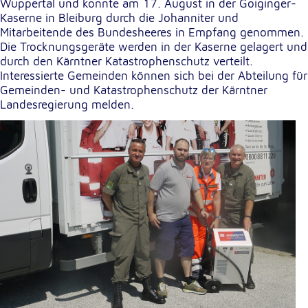
Wuppertal und konnte am 17. August in der Goiginger-
Kaserne in Bleiburg durch die Johanniter und
Mitarbeitende des Bundesheeres in Empfang genommen.
Externe Dienste
Die Trocknungsgeräte werden in der Kaserne gelagert und
Um Inhalte von Videoplattformen und
durch den Kärntner Katastrophenschutz verteilt.
Kartendiensten anzeigen zu können, werden von
Interessierte Gemeinden können sich bei der Abteilung für
diesen externen Diensten Cookies gesetzt.
Gemeinden- und Katastrophenschutz der Kärntner
Landesregierung melden.
YouTube
Anbieter:
Google LLC
Zweck:
Einbinden und Anzeigen von Videos
Google Maps
Name:
NID