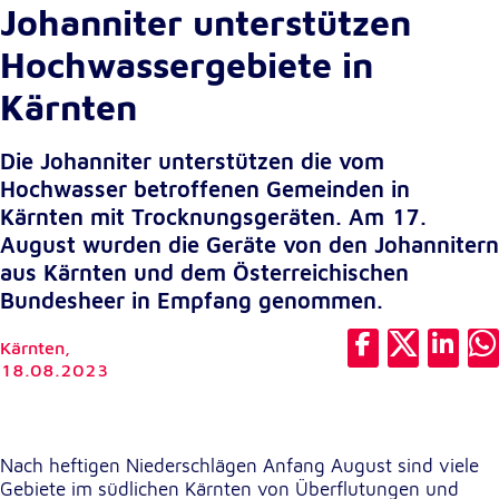
Johanniter unterstützen
Cookie Laufzeit:
Hochwassergebiete in
1 Jahr
Kärnten
Einverständnis-Cookie
Die Johanniter unterstützen die vom
Name:
Hochwasser betroffenen Gemeinden in
cookie_consent
Kärnten mit Trocknungsgeräten. Am 17.
Zweck:
August wurden die Geräte von den Johannitern
Dieser Cookie speichert die ausgewählten
aus Kärnten und dem Österreichischen
Einverständnis-Optionen des Benutzers
Bundesheer in Empfang genommen.
Cookie Laufzeit:
1 Jahr
Kärnten,
18.08.2023
Statistik
Nach heftigen Niederschlägen Anfang August sind viele
Statistik Cookies erfassen Informationen anonym.
Gebiete im südlichen Kärnten von Überflutungen und
Diese Informationen helfen uns zu verstehen, wie