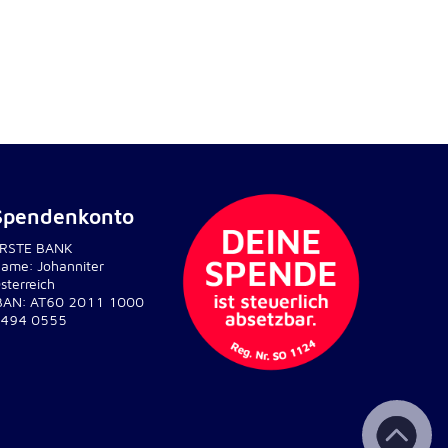
Spendenkonto
RSTE BANK
ame: Johanniter
sterreich
BAN: AT60 2011 1000
494 0555