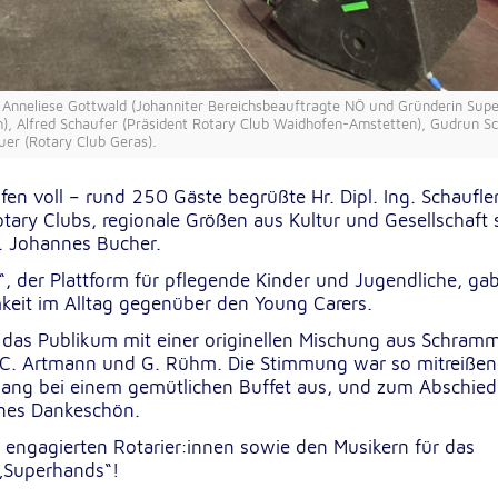
h), Anneliese Gottwald (Johanniter Bereichsbeauftragte NÖ und Gründerin Sup
, Alfred Schaufer (Präsident Rotary Club Waidhofen-Amstetten), Gudrun Sc
er (Rotary Club Geras).
n voll – rund 250 Gäste begrüßte Hr. Dipl. Ing. Schaufle
tary Clubs, regionale Größen aus Kultur und Gesellschaft
g. Johannes Bucher.
sten
, der Plattform für pflegende Kinder und Jugendliche, ga
keit im Alltag gegenüber den Young Carers.
 das Publikum mit einer originellen Mischung aus Schram
.C. Artmann und G. Rühm. Die Stimmung war so mitreißen
lang bei einem gemütlichen Buffet aus, und zum Abschied
ines Dankeschön.
 engagierten Rotarier:innen sowie den Musikern für das
 „Superhands“!