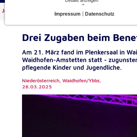
Details anzeigen
Johanniter Österreich
Aktuelles
Impressum
|
Datenschutz
Notwendige Cookies
Notwendige Cookies ermöglichen grundlegende Funkt
und sind für die einwandfreie Funktion der Website
Drei Zugaben beim Benef
erforderlich.
Am 21. März fand im Plenkersaal in Wa
Google Analytics Opt-Out-Cookie
Waidhofen-Amstetten statt - zugunsten
gaOptout
Name:
pflegende Kinder und Jugendliche.
Dieser Cookie speichert die gewählte
Zweck:
Niederösterreich, Waidhofen/Ybbs,
Einverständnisoption bezüglich Googl
26.03.2025
Analytics Opt-Out
1 Jahr
Cookie Laufzeit:
Einverständnis-Cookie
cookie_consent
Name: