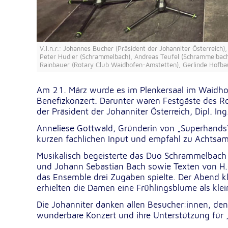
Google Tag Manager
Google LLC
V.l.n.r.: Johannes Bucher (Präsident der Johanniter Österreic
Anbieter:
Peter Hudler (Schrammelbach), Andreas Teufel (Schrammelbach)
Rainbauer (Rotary Club Waidhofen-Amstetten), Gerlinde Hofbau
Am 21. März wurde es im Plenkersaal im Waidhofe
Externe Dienste
Benefizkonzert. Darunter waren Festgäste des Ro
Um Inhalte von Videoplattformen und Kartendiensten
der Präsident der Johanniter Österreich, Dipl. In
anzeigen zu können, werden von diesen externen Dien
Cookies gesetzt.
Anneliese Gottwald, Gründerin von „Superhands“
kurzen fachlichen Input und empfahl zu Achtsam
YouTube
Musikalisch begeisterte das Duo Schrammelbach
und Johann Sebastian Bach sowie Texten von H
Google LLC
Anbieter:
das Ensemble drei Zugaben spielte. Der Abend k
erhielten die Damen eine Frühlingsblume als kle
Einbinden und Anzeigen von Videos
Zweck:
Die Johanniter danken allen Besucher:innen, den
wunderbare Konzert und ihre Unterstützung für
Google Maps