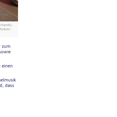
erhands),
hinkler-
r zum
 sowie
b einen
melmusik
d, dass