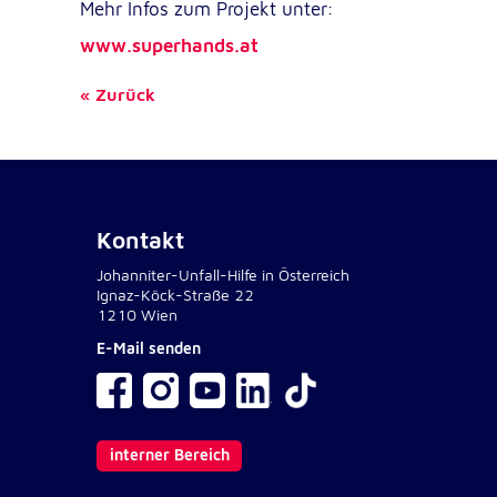
Mehr Infos zum Projekt unter:
NID
Name:
www.superhands.at
Google LLC
Anbieter:
Zurück
Einbinden von interaktiven Google Ka
Zweck:
6 Monate
Cookie Laufzeit:
Kontakt
Johanniter-Unfall-Hilfe in Österreich
Ignaz-Köck-Straße 22
1210 Wien
E-Mail senden
interner Bereich