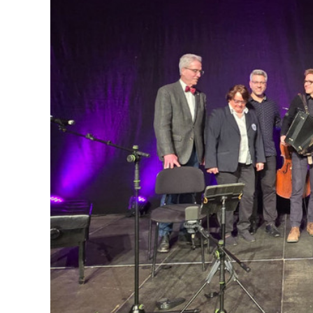
Dieser Cookie speichert die ausgewäh
Zweck:
Einverständnis-Optionen des Benutze
1 Jahr
Cookie Laufzeit:
Statistik
Statistik Cookies erfassen Informationen anonym. Dies
Informationen helfen uns zu verstehen, wie unsere Bes
unsere Website nutzen.
Google Analytics
_ga, _gid, _gac_gb_
Name:
Google LLC
Anbieter:
Erhebung von Statistiken zur Website
Zweck:
Nutzung
24 Stunden - 2 Jahre
Cookie Laufzeit: