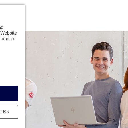
nd
 Website
ügung zu
HERN