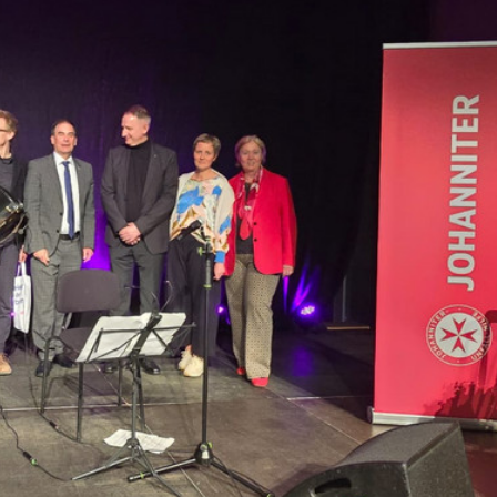
lten
rs
e
ucher
-