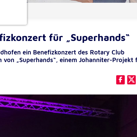
ionen
izkonzert für „Superhands“
idhofen ein Benefizkonzert des Rotary Club
 von „Superhands“, einem Johanniter-Projekt 
e