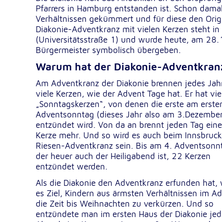
Pfarrers in Hamburg entstanden ist. Schon dama
Verhältnissen gekümmert und für diese den Origi
Google Tag Manager
Diakonie-Adventkranz mit vielen Kerzen steht in
(Universitätsstraße 1) und wurde heute, am 28.1
Google LLC
Anbieter:
Bürgermeister symbolisch übergeben.
Warum hat der Diakonie-Adventkranz
Am Adventkranz der Diakonie brennen jedes Jah
Externe Dienste
viele Kerzen, wie der Advent Tage hat. Er hat vie
Um Inhalte von Videoplattformen und Kartendiensten
„Sonntagskerzen“, von denen die erste am erste
anzeigen zu können, werden von diesen externen Dien
Adventsonntag (dieses Jahr also am 3.Dezember
Cookies gesetzt.
entzündet wird. Von da an brennt jeden Tag eine
Kerze mehr. Und so wird es auch beim Innsbruck
YouTube
Riesen-Adventkranz sein. Bis am 4. Adventsonn
der heuer auch der Heiligabend ist, 22 Kerzen
Google LLC
Anbieter:
entzündet werden.
Als die Diakonie den Adventkranz erfunden hat,
Einbinden und Anzeigen von Videos
Zweck:
es Ziel, Kindern aus ärmsten Verhältnissen im A
die Zeit bis Weihnachten zu verkürzen. Und so
Google Maps
entzündete man im ersten Haus der Diakonie je