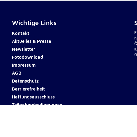
Wichtige Links
E
Kontakt
N
Aktuelles & Presse
Ö
Newsletter
I
0
Fotodownload
Impressum
AGB
Datenschutz
Barrierefreiheit
Haftungsausschluss
Teilnahmebedingungen
© 2026 Johanniter Österreich