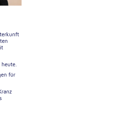
terkunft
oten
it
 heute.
gen für
Kranz
s