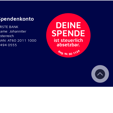
Spendenkonto
RSTE BANK
ame: Johanniter
sterreich
BAN: AT60 2011 1000
494 0555