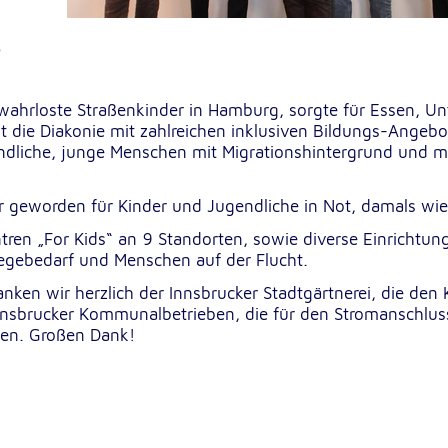
r
rten
ahrloste Straßenkinder in Hamburg, sorgte für Essen, Un
zt die Diakonie mit zahlreichen inklusiven Bildungs-Angeb
endliche, junge Menschen mit Migrationshintergrund und m
 geworden für Kinder und Jugendliche in Not, damals wie
entren „For Kids“ an 9 Standorten, sowie diverse Einrichtun
gebedarf und Menschen auf der Flucht.
nken wir herzlich der Innsbrucker Stadtgärtnerei, die den 
nnsbrucker Kommunalbetrieben, die für den Stromanschlus
len. Großen Dank!