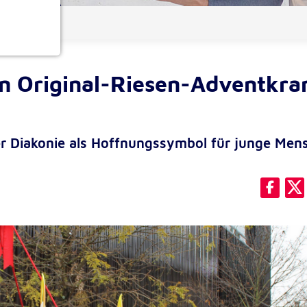
ionen
en Original-Riesen-Adventkra
der Diakonie als Hoffnungssymbol für junge Men
e