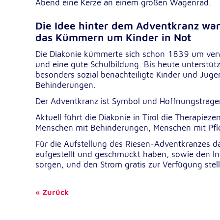
Abend eine Kerze an einem großen Wagenrad.
NID
Name:
Die Idee hinter dem Adventkranz wa
Google LLC
Anbieter:
das Kümmern um Kinder in Not
Einbinden von interaktiven Google Ka
Zweck:
Die Diakonie kümmerte sich schon 1839 um verw
und eine gute Schulbildung. Bis heute unterstüt
6 Monate
Cookie Laufzeit:
besonders sozial benachteiligte Kinder und Jug
Behinderungen.
Der Adventkranz ist Symbol und Hoffnungsträger
Aktuell führt die Diakonie in Tirol die Therapiez
Menschen mit Behinderungen, Menschen mit Pfle
Für die Aufstellung des Riesen-Adventkranzes da
aufgestellt und geschmückt haben, sowie den I
sorgen, und den Strom gratis zur Verfügung stel
Zurück