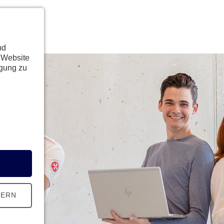
nd
 Website
ügung zu
HERN