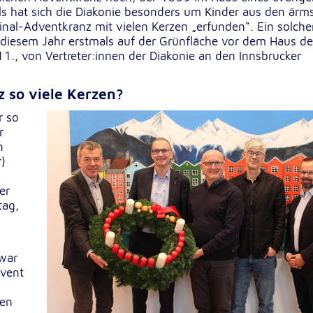
ls hat sich die Diakonie besonders um Kinder aus den ärm
nal-Adventkranz mit vielen Kerzen „erfunden“. Ein solche
 diesem Jahr erstmals auf der Grünfläche vor dem Haus de
1., von Vertreter:innen der Diakonie an den Innsbrucker
 so viele Kerzen?
r so
r
n
sten
)
er
tag,
 war
dvent
den