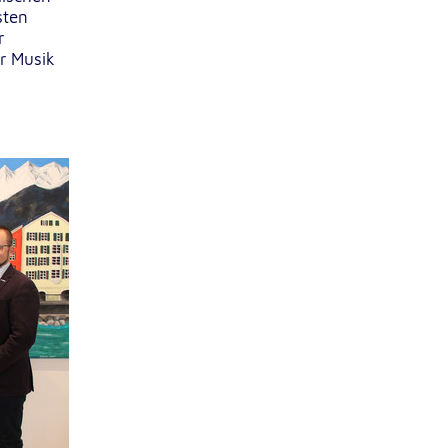
sten
r
r Musik