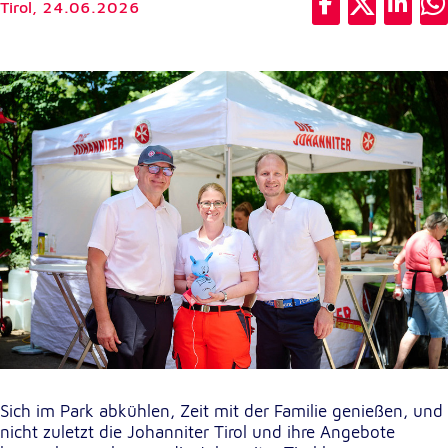
Tirol,
24.06.2026
unsere Besucher unsere Website nutzen.
Google Analytics
Name:
_ga, _gid, _gac_gb_
Anbieter:
Google LLC
Zweck:
Erhebung von Statistiken zur Website-Nutzung
Cookie Laufzeit:
24 Stunden - 2 Jahre
Google Tag Manager
Anbieter:
Sich im Park abkühlen, Zeit mit der Familie genießen, und
Google LLC
nicht zuletzt die Johanniter Tirol und ihre Angebote