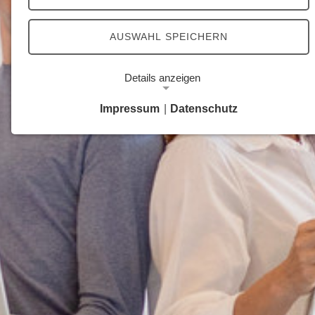
AUSWAHL SPEICHERN
Details anzeigen
Impressum
|
Datenschutz
Notwendige Cookies
Notwendige Cookies ermöglichen grundlegende
Funktionen und sind für die einwandfreie Funktion
der Website erforderlich.
Google Analytics Opt-Out-Cookie
Name:
gaOptout
Zweck:
Dieser Cookie speichert die gewählte
Einverständnisoption bezüglich Google Analytics
Opt-Out