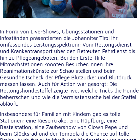
Anbieter:
Google LLC
Zweck:
Einbinden von interaktiven Google Karten
In Form von Live-Shows, Übungsstationen und
Cookie Laufzeit:
Infoständen präsentierten die Johanniter Tirol ihr
6 Monate
umfassendes Leistungsspektrum: Vom Rettungsdienst
und Krankentransport über den Betreuten Fahrdienst bis
hin zu Pflegeangeboten. Bei den Erste-Hilfe-
Mitmachstationen konnten Besucher:innen ihre
Reanimationskünste zur Schau stellen und beim
Gesundheitscheck der Pflege Blutzucker und Blutdruck
messen lassen. Auch für Action war gesorgt: Die
Rettungshundestaffel zeigte live, welche Tricks die Hunde
beherrschen und wie die Vermisstensuche bei der Staffel
abläuft.
Insbesondere für Familien mit Kindern gab es tolle
Stationen: eine Riesenkrake, eine Hüpfburg, eine
Bastelstation, eine Zaubershow von Clown Pepe und
beim Glücksrad und der Tombola die Chance auf tolle