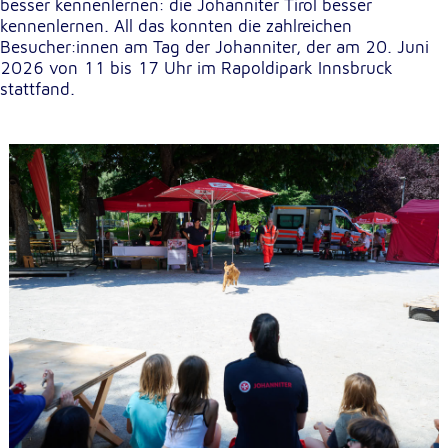
besser kennenlernen: die Johanniter Tirol besser
kennenlernen. All das konnten die zahlreichen
Besucher:innen am Tag der Johanniter, der am 20. Juni
Externe Dienste
2026 von 11 bis 17 Uhr im Rapoldipark Innsbruck
Um Inhalte von Videoplattformen und
stattfand.
Kartendiensten anzeigen zu können, werden von
diesen externen Diensten Cookies gesetzt.
YouTube
Anbieter:
Google LLC
Zweck:
Einbinden und Anzeigen von Videos
Google Maps
Name:
NID