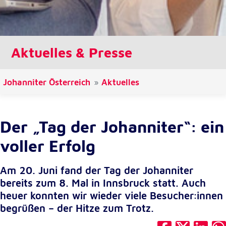
Cookie Laufzeit:
1 Jahr
Aktuelles & Presse
Einverständnis-Cookie
Name:
Johanniter Österreich
Aktuelles
cookie_consent
Zweck:
Dieser Cookie speichert die ausgewählten
Der „Tag der Johanniter“: ein
Einverständnis-Optionen des Benutzers
voller Erfolg
Cookie Laufzeit:
1 Jahr
Am 20. Juni fand der Tag der Johanniter
bereits zum 8. Mal in Innsbruck statt. Auch
heuer konnten wir wieder viele Besucher:innen
Statistik
begrüßen – der Hitze zum Trotz.
Statistik Cookies erfassen Informationen anonym.
Diese Informationen helfen uns zu verstehen, wie