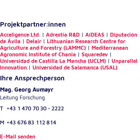
Projektpartner:innen
Acceligence Ltd.
|
Adrestia R&D
|
AiDEAS
|
Diputación
de Ávila
|
Delair
|
Lithuanian Research Centre for
Agriculture and Forestry (LAMMC)
|
Mediterranean
Agronomic Institute of Chania
|
Squaredev
|
Universidad de Castilla La Mancha (UCLM)
|
Unparallel
Innovation
|
Universidad de Salamanca (USAL)
Ihre Ansprechperson
Mag. Georg Aumayr
Leitung Forschung
T
+43 1 470 70 30 - 2222
M
+43 676 83 112 814
E-Mail senden