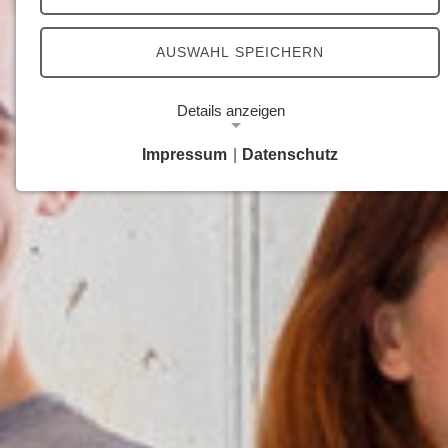
AUSWAHL SPEICHERN
Details anzeigen
Impressum
|
Datenschutz
Notwendige Cookies
Notwendige Cookies ermöglichen grundlegende
Funktionen und sind für die einwandfreie Funktion
der Website erforderlich.
Google Analytics Opt-Out-Cookie
Name:
gaOptout
Zweck:
Dieser Cookie speichert die gewählte
Einverständnisoption bezüglich Google Analytics
Opt-Out