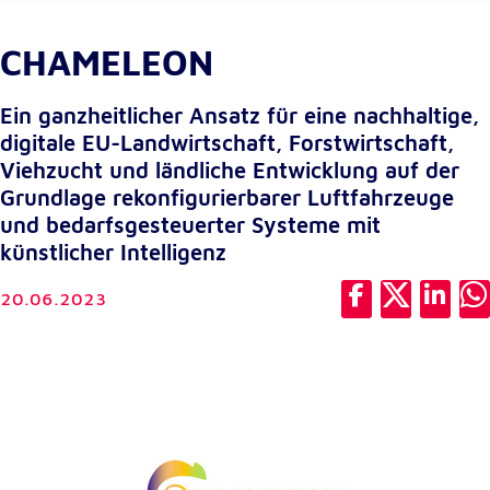
CHAMELEON
Externe Dienste
Um Inhalte von Videoplattformen und
Kartendiensten anzeigen zu können, werden von
Ein ganzheitlicher Ansatz für eine nachhaltige,
diesen externen Diensten Cookies gesetzt.
digitale EU-Landwirtschaft, Forstwirtschaft,
Viehzucht und ländliche Entwicklung auf der
YouTube
Grundlage rekonfigurierbarer Luftfahrzeuge
und bedarfsgesteuerter Systeme mit
Anbieter:
künstlicher Intelligenz
Google LLC
Zweck:
20.06.2023
Einbinden und Anzeigen von Videos
Google Maps
Name:
NID