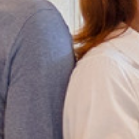
Cookie Laufzeit:
1 Jahr
Einverständnis-Cookie
Name:
cookie_consent
Zweck:
Dieser Cookie speichert die ausgewählten
Einverständnis-Optionen des Benutzers
Cookie Laufzeit:
1 Jahr
Statistik
Statistik Cookies erfassen Informationen anonym.
Diese Informationen helfen uns zu verstehen, wie