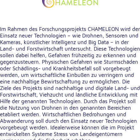
Anbieter:
Google LLC
Zweck:
Einbinden von interaktiven Google Karten
Im Rahmen des Forschungsprojekts CHAMELEON wird der
Einsatz neuer Technologien – wie Drohnen, Sensoren und
Cookie Laufzeit:
Kameras, künstlicher Intelligenz und Big Data – in der
6 Monate
Land- und Forstwirtschaft untersucht. Diese Technologien
sollen dabei helfen, Gefahren frühzeitig zu erkennen und
gegenzusteuern. Physischen Gefahren wie Sturmschäden
oder Schädlings- und Krankheitsbefall soll vorgebeugt
werden, um wirtschaftliche Einbußen zu verringern und
eine nachhaltige Bewirtschaftung zu ermöglichen. Die
Ziele des Projekts sind nachhaltige und digitale Land- und
Forstwirtschaft, Viehzucht und ländliche Entwicklung mit
Hilfe der genannten Technologien. Durch das Projekt soll
die Nutzung von Drohnen in den genannten Bereichen
etabliert werden. Wirtschaftlichen Bedrohungen und
Abwanderung soll durch den Einsatz neuer Technologien
vorgebeugt werden. Idealerweise können die im Projekt
entwickelten Systeme Stress von Landeigentümern