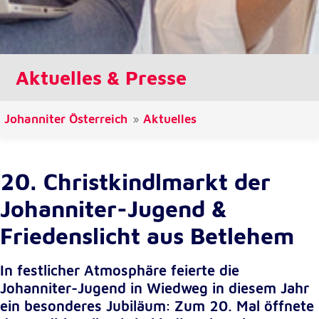
Cookie Laufzeit:
1 Jahr
Aktuelles & Presse
Einverständnis-Cookie
Name:
Johanniter Österreich
Aktuelles
cookie_consent
Zweck:
Dieser Cookie speichert die ausgewählten
20. Christkindlmarkt der
Einverständnis-Optionen des Benutzers
Johanniter-Jugend &
Cookie Laufzeit:
1 Jahr
Friedenslicht aus Betlehem
In festlicher Atmosphäre feierte die
Statistik
Johanniter-Jugend in Wiedweg in diesem Jahr
Statistik Cookies erfassen Informationen anonym.
ein besonderes Jubiläum: Zum 20. Mal öffnete
Diese Informationen helfen uns zu verstehen, wie