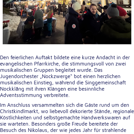
Externe Dienste
Um Inhalte von Videoplattformen und
Kartendiensten anzeigen zu können, werden von
diesen externen Diensten Cookies gesetzt.
YouTube
Den feierlichen Auftakt bildete eine kurze Andacht in der
Anbieter:
evangelischen Pfarrkirche, die stimmungsvoll von zwei
Google LLC
musikalischen Gruppen begleitet wurde. Das
Jugendorchester „Nockzwerge“ bot einen herzlichen
Zweck:
musikalischen Einstieg, während die Singgemeinschaft
Einbinden und Anzeigen von Videos
Nockklång mit ihren Klängen eine besinnliche
Adventsstimmung verbreitete.
Google Maps
Im Anschluss versammelten sich die Gäste rund um den
Christkindlmarkt, wo liebevoll dekorierte Stände, regionale
Name:
Köstlichkeiten und selbstgemachte Handwerkswaren auf
NID
sie warteten. Besonders große Freude bereitete der
Besuch des Nikolaus, der wie jedes Jahr für strahlende