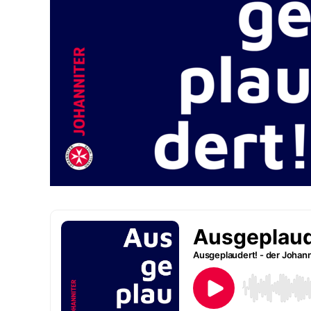
Dieser Cookie speichert die ausgewäh
Zweck:
Einverständnis-Optionen des Benutze
1 Jahr
Cookie Laufzeit:
Statistik
Statistik Cookies erfassen Informationen anonym. Dies
Informationen helfen uns zu verstehen, wie unsere Bes
unsere Website nutzen.
Google Analytics
_ga, _gid, _gac_gb_
Name:
Google LLC
Anbieter:
Erhebung von Statistiken zur Website
Zweck:
Nutzung
24 Stunden - 2 Jahre
Cookie Laufzeit: