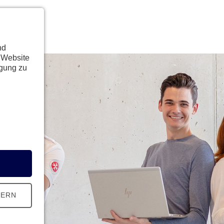
nd
 Website
ügung zu
HERN