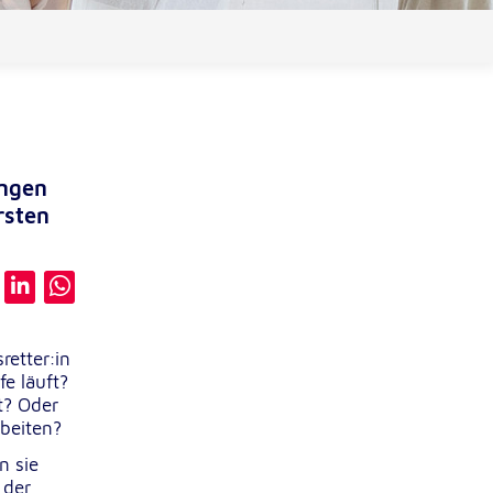
ungen
rsten
etter:in
e läuft?
t? Oder
beiten?
n sie
 der