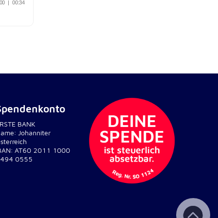
Spendenkonto
RSTE BANK
ame: Johanniter
sterreich
BAN: AT60 2011 1000
494 0555