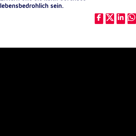
unsere Besucher unsere Website nutzen.
lebensbedrohlich sein.
Google Analytics
Name:
_ga, _gid, _gac_gb_
Anbieter:
Google LLC
Zweck:
Erhebung von Statistiken zur Website-Nutzung
Cookie Laufzeit:
24 Stunden - 2 Jahre
Google Tag Manager
Anbieter:
Google LLC