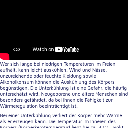
Externe Dienste
Um Inhalte von Videoplattformen und
Kartendiensten anzeigen zu können, werden von
diesen externen Diensten Cookies gesetzt.
YouTube
Anbieter:
Wer sich lange bei niedrigen Temperaturen im Freien
Google LLC
aufhält, kann leicht auskühlen. Wind und Nässe,
unzureichende oder feuchte Kleidung sowie
Zweck:
Alkoholkonsum können die Auskühlung des Körpers
Einbinden und Anzeigen von Videos
begünstigen. Die Unterkühlung ist eine Gefahr, die häufig
unterschätzt wird. Neugeborene und ältere Menschen sind
Google Maps
besonders gefährdet, da bei ihnen die Fähigkeit zur
Wärmeregulation beeinträchtigt ist.
Name:
Bei einer Unterkühlung verliert der Körper mehr Wärme
NID
als er erzeugen kann. Die Temperatur im Inneren des
Körpers (Körperkerntemperatur) liegt bei ca. 37°C. Sinkt