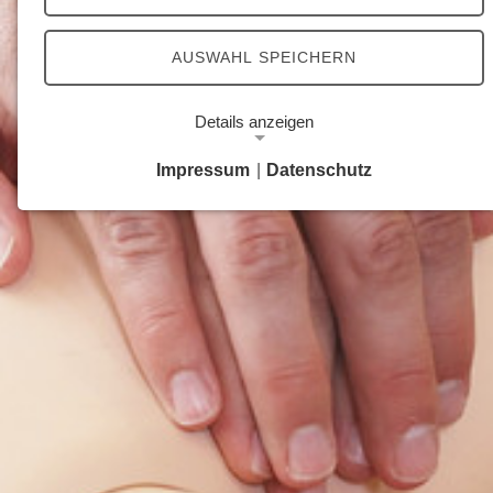
AUSWAHL SPEICHERN
Details anzeigen
Impressum
|
Datenschutz
Notwendige Cookies
Notwendige Cookies ermöglichen grundlegende
Funktionen und sind für die einwandfreie Funktion
der Website erforderlich.
Google Analytics Opt-Out-Cookie
Name:
gaOptout
Zweck:
Dieser Cookie speichert die gewählte
Einverständnisoption bezüglich Google Analytics
Opt-Out