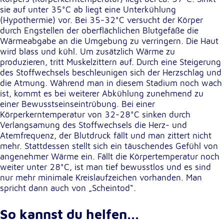
Anbieter:
sie auf unter 35°C ab liegt eine Unterkühlung
Google LLC
(Hypothermie) vor. Bei 35-32°C versucht der Körper
durch Engstellen der oberflächlichen Blutgefäße die
Zweck:
Einbinden von interaktiven Google Karten
Wärmeabgabe an die Umgebung zu verringern. Die Haut
wird blass und kühl. Um zusätzlich Wärme zu
Cookie Laufzeit:
produzieren, tritt Muskelzittern auf. Durch eine Steigerung
6 Monate
des Stoffwechsels beschleunigen sich der Herzschlag und
die Atmung. Während man in diesem Stadium noch wach
ist, kommt es bei weiterer Abkühlung zunehmend zu
einer Bewusstseinseintrübung. Bei einer
Körperkerntemperatur von 32-28°C sinken durch
Verlangsamung des Stoffwechsels die Herz- und
Atemfrequenz, der Blutdruck fällt und man zittert nicht
mehr. Stattdessen stellt sich ein täuschendes Gefühl von
angenehmer Wärme ein. Fällt die Körpertemperatur noch
weiter unter 28°C, ist man tief bewusstlos und es sind
nur mehr minimale Kreislaufzeichen vorhanden. Man
spricht dann auch von „Scheintod“.
So kannst du helfen...