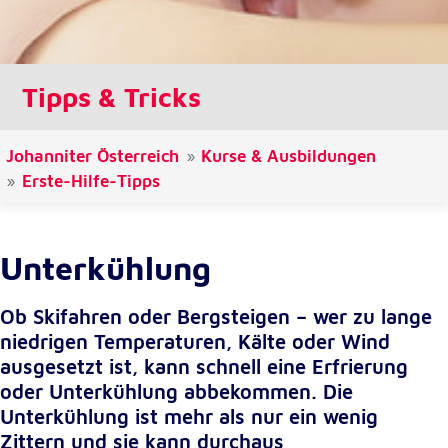
Cookie Laufzeit:
1 Jahr
Tipps & Tricks
Einverständnis-Cookie
Johanniter Österreich
Kurse & Ausbildungen
Name:
cookie_consent
Erste-Hilfe-Tipps
Zweck:
Dieser Cookie speichert die ausgewählten
Einverständnis-Optionen des Benutzers
Unterkühlung
Cookie Laufzeit:
1 Jahr
Ob Skifahren oder Bergsteigen – wer zu lange
niedrigen Temperaturen, Kälte oder Wind
ausgesetzt ist, kann schnell eine Erfrierung
oder Unterkühlung abbekommen. Die
Statistik
Unterkühlung ist mehr als nur ein wenig
Statistik Cookies erfassen Informationen anonym.
Diese Informationen helfen uns zu verstehen, wie
Zittern und sie kann durchaus